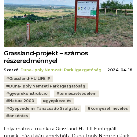
Grassland-projekt – számos
részeredménnyel
Szerző:
Duna–Ipoly Nemzeti Park Igazgatóság
2024. 04. 18.
Tags:
#
Grassland-HU LIFE IP
#
Duna-Ipoly Nemzeti Park Igazgatóság
#
gyeprekonstrukció
#
természetvédelem
#
Natura 2000
#
gyepkezelés
#
Gyepvédelmi Tanácsadó Szolgálat
#
környezeti nevelés
#
önkéntes
Folyamatos a munka a Grassland-HU LIFE integrált
projekt háza táján, amelyből a Duna–Ipoly Nemzeti Park