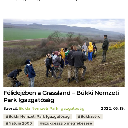
Félidejében a Grassland – Bükki Nemzeti
Park Igazgatóság
Szerző:
Bükki Nemzeti Park Igazgatóság
2022. 05. 19.
Tags:
#
Bükki Nemzeti Park Igazgatóság
#
Bükkzsérc
#
Natura 2000
#
szukcesszió megfékezése