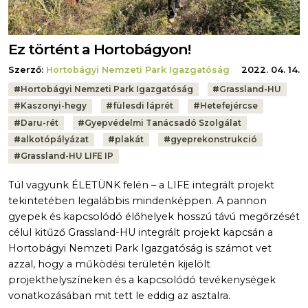
Ez történt a Hortobágyon!
Szerző:
Hortobágyi Nemzeti Park Igazgatóság
2022. 04. 14.
Tags:
#
Hortobágyi Nemzeti Park Igazgatóság
#
Grassland-HU
#
Kaszonyi-hegy
#
fülesdi láprét
#
Hetefejércse
#
Daru-rét
#
Gyepvédelmi Tanácsadó Szolgálat
#
alkotópályázat
#
plakát
#
gyeprekonstrukció
#
Grassland-HU LIFE IP
Túl vagyunk ÉLETÜNK felén – a LIFE integrált projekt
tekintetében legalábbis mindenképpen. A pannon
gyepek és kapcsolódó élőhelyek hosszú távú megőrzését
célul kitűző Grassland-HU integrált projekt kapcsán a
Hortobágyi Nemzeti Park Igazgatóság is számot vet
azzal, hogy a működési területén kijelölt
projekthelyszíneken és a kapcsolódó tevékenységek
vonatkozásában mit tett le eddig az asztalra.