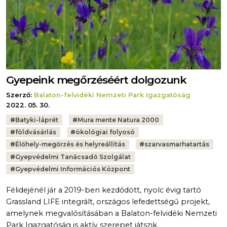
Gyepeink megőrzéséért dolgozunk
Szerző:
Balaton-felvidéki Nemzeti Park Igazgatóság
2022. 05. 30.
Tags:
#
Batyki-láprét
#
Mura mente Natura 2000
#
földvásárlás
#
ökológiai folyosó
#
Élőhely-megőrzés és helyreállítás
#
szarvasmarhatartás
#
Gyepvédelmi Tanácsadó Szolgálat
#
Gyepvédelmi Információs Központ
Félidejénél jár a 2019-ben kezdődött, nyolc évig tartó
Grassland LIFE integrált, országos lefedettségű projekt,
amelynek megvalósításában a Balaton-felvidéki Nemzeti
Park Igazgatóság is aktív szerepet játszik.