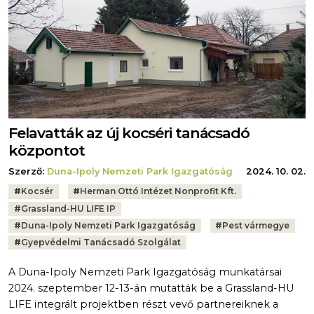
Felavatták az új kocséri tanácsadó
központot
Szerző:
Duna-Ipoly Nemzeti Park Igazgatóság
2024. 10. 02.
Tags:
#
Kocsér
#
Herman Ottó Intézet Nonprofit Kft.
#
Grassland-HU LIFE IP
#
Duna-Ipoly Nemzeti Park Igazgatóság
#
Pest vármegye
#
Gyepvédelmi Tanácsadó Szolgálat
A Duna-Ipoly Nemzeti Park Igazgatóság munkatársai
2024. szeptember 12-13-án mutatták be a Grassland-HU
LIFE integrált projektben részt vevő partnereiknek a