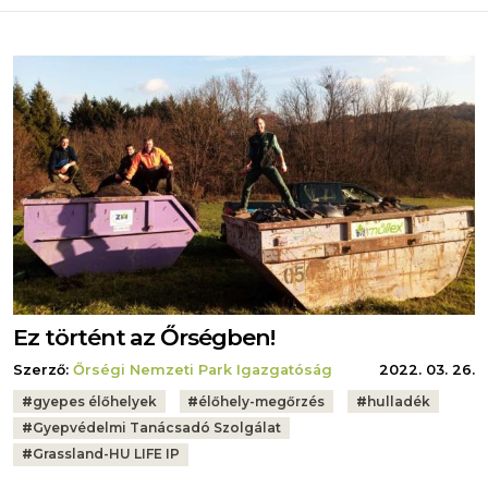
Ez történt az Őrségben!
Szerző:
Őrségi Nemzeti Park Igazgatóság
2022. 03. 26.
Tags:
#
gyepes élőhelyek
#
élőhely-megőrzés
#
hulladék
#
Gyepvédelmi Tanácsadó Szolgálat
#
Grassland-HU LIFE IP