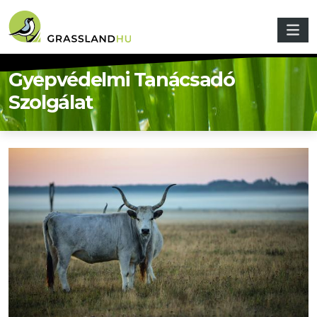
Ugrás a tartalomra
Gyepvédelmi Tanácsadó
Szolgálat