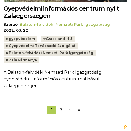
Gyepvédelmi információs centrum nyílt
Zalaegerszegen
Szerző:
Balaton-felvidéki Nemzeti Park Igazgatóság
2022. 03. 22.
Tags:
#
gyepvédelem
#
Grassland-HU
#
Gyepvédelmi Tanácsadó Szolgálat
#
Balaton-felvidéki Nemzeti Park Igazgatóság
#
Zala vármegye
A Balaton-felvidéki Nemzeti Park Igazgatóság
gyepvédelmi információs centrummal bővül
Zalaegerszegen.
Oldalszámozás
Következő oldal
Utolsó oldal
1
2
›
»
F