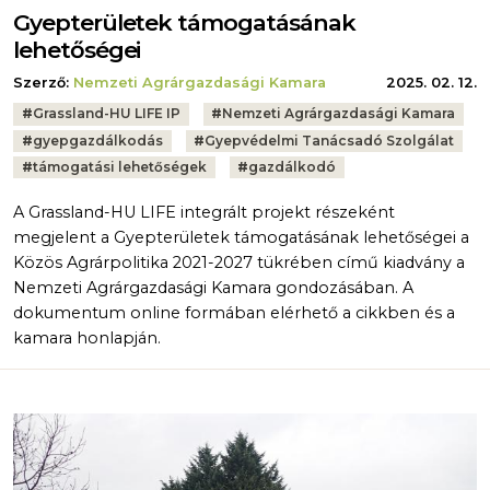
Gyepterületek támogatásának
lehetőségei
Szerző:
Nemzeti Agrárgazdasági Kamara
2025. 02. 12.
Tags:
#
Grassland-HU LIFE IP
#
Nemzeti Agrárgazdasági Kamara
#
gyepgazdálkodás
#
Gyepvédelmi Tanácsadó Szolgálat
#
támogatási lehetőségek
#
gazdálkodó
A Grassland-HU LIFE integrált projekt részeként
megjelent a Gyepterületek támogatásának lehetőségei a
Közös Agrárpolitika 2021-2027 tükrében című kiadvány a
Nemzeti Agrárgazdasági Kamara gondozásában. A
dokumentum online formában elérhető a cikkben és a
kamara honlapján.