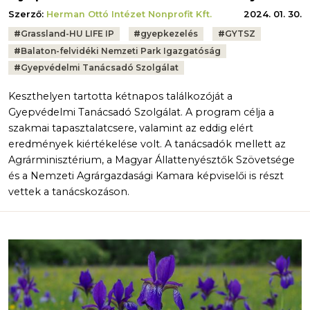
Szerző:
Herman Ottó Intézet Nonprofit Kft.
2024. 01. 30.
Tags:
#
Grassland-HU LIFE IP
#
gyepkezelés
#
GYTSZ
#
Balaton-felvidéki Nemzeti Park Igazgatóság
#
Gyepvédelmi Tanácsadó Szolgálat
Keszthelyen tartotta kétnapos találkozóját a
Gyepvédelmi Tanácsadó Szolgálat. A program célja a
szakmai tapasztalatcsere, valamint az eddig elért
eredmények kiértékelése volt. A tanácsadók mellett az
Agrárminisztérium, a Magyar Állattenyésztők Szövetsége
és a Nemzeti Agrárgazdasági Kamara képviselői is részt
vettek a tanácskozáson.