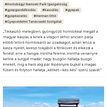
#
Hortobágyi Nemzeti Park Igazgatóság
#
gyepgazdálkodás
#
kaszálás
#
gyepek
#
gyepkezelés
#
Herman Ottó
#
Gyepvédelmi Tanácsadó Szolgálat
„Tikkasztó melegben, gyöngyöző homlokkal megáll a
magyar kaszás, a kinek a világon sehol sincsen párja;
előbb letörli homlokáról az izzadságot, aztán letűzi a
kasza nyelét, kiveszi tokjából a fénkövet és elkezdi a
fenést; erre a hangra mintha felelne, mintha versenyre
kellne a surgyé madár; nagy buzgón hallatja buzgó
énekét, míg a haris alig pár lépésnyire bujkál a magas
fűben és folyton hallatja „kétkét—kés-kés”-szerű szavát."