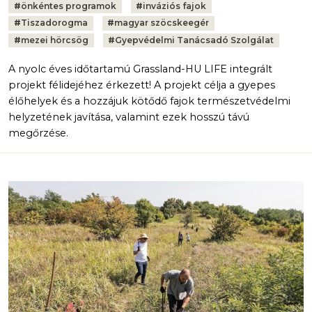
#
önkéntes programok
#
inváziós fajok
#
Tiszadorogma
#
magyar szöcskeegér
#
mezei hörcsög
#
Gyepvédelmi Tanácsadó Szolgálat
A nyolc éves időtartamú Grassland-HU LIFE integrált
projekt félidejéhez érkezett! A projekt célja a gyepes
élőhelyek és a hozzájuk kötődő fajok természetvédelmi
helyzetének javítása, valamint ezek hosszú távú
megőrzése.