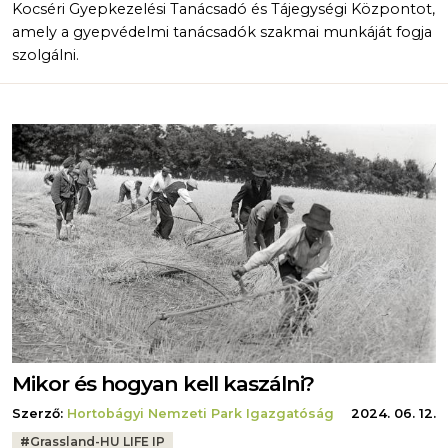
Kocséri Gyepkezelési Tanácsadó és Tájegységi Központot,
amely a gyepvédelmi tanácsadók szakmai munkáját fogja
szolgálni.
Mikor és hogyan kell kaszálni?
Szerző:
Hortobágyi Nemzeti Park Igazgatóság
2024. 06. 12.
Tags:
#
Grassland-HU LIFE IP