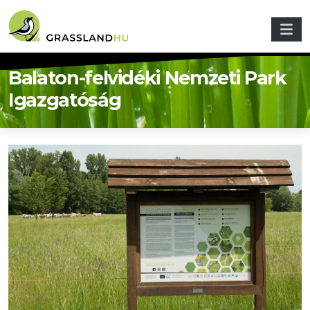
Ugrás a tartalomra
Balaton-felvidéki Nemzeti Park
Igazgatóság