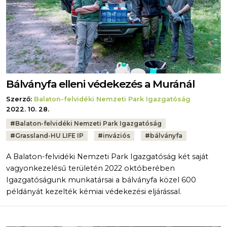
Bálványfa elleni védekezés a Muránál
Szerző:
Balaton-felvidéki Nemzeti Park Igazgatóság
2022. 10. 28.
Tags:
#
Balaton-felvidéki Nemzeti Park Igazgatóság
#
Grassland-HU LIFE IP
#
inváziós
#
bálványfa
A Balaton-felvidéki Nemzeti Park Igazgatóság két saját
vagyonkezelésű területén 2022 októberében
Igazgatóságunk munkatársai a bálványfa közel 600
példányát kezelték kémiai védekezési eljárással.