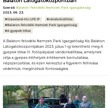
Balaton Látogatóközpontban
Szerző:
Balaton-felvidéki Nemzeti Park Igazgatóság
2023. 06. 23.
Tags:
#
Grassland-HU LIFE IP
#
vándorkiállítás
#
Balaton-felvidéki Nemzeti Park Igazgatóság
#
A gyepek titkai
A Balaton-felvidéki Nemzeti Park Igazgatóság Kis-Balaton
Látogatóközpontjában 2023. július 1-ig tekinthető meg A
gyepek titkai III. fotópályázat vándorkiállítása, amelynek
célja a gyepes élőhelyek értékeinek bemutatása,
népszerűsítése, és ezen keresztül a figyelem felhívása
védelmük, megőrzésük fontosságára.