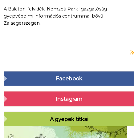
A Balaton-felvidéki Nemzeti Park Igazgatóság
gyepvédelmi információs centrummal bővül
Zalaegerszegen.
F
Facebook
Instagram
A gyepek titkai