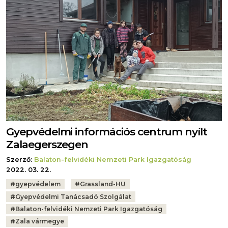
Gyepvédelmi információs centrum nyílt
Zalaegerszegen
Szerző:
Balaton-felvidéki Nemzeti Park Igazgatóság
2022. 03. 22.
Tags:
#
gyepvédelem
#
Grassland-HU
#
Gyepvédelmi Tanácsadó Szolgálat
#
Balaton-felvidéki Nemzeti Park Igazgatóság
#
Zala vármegye