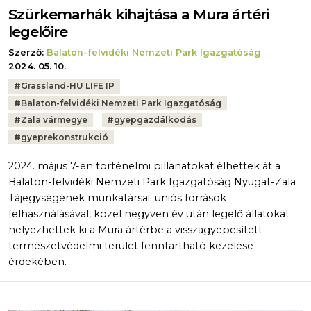
Szürkemarhák kihajtása a Mura ártéri
legelőire
Szerző:
Balaton-felvidéki Nemzeti Park Igazgatóság
2024. 05. 10.
Tags:
#
Grassland-HU LIFE IP
#
Balaton-felvidéki Nemzeti Park Igazgatóság
#
Zala vármegye
#
gyepgazdálkodás
#
gyeprekonstrukció
2024. május 7-én történelmi pillanatokat élhettek át a
Balaton-felvidéki Nemzeti Park Igazgatóság Nyugat-Zala
Tájegységének munkatársai: uniós források
felhasználásával, közel negyven év után legelő állatokat
helyezhettek ki a Mura ártérbe a visszagyepesített
természetvédelmi terület fenntartható kezelése
érdekében.