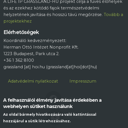
A LIFE IP GRASSLAND-HU projekt célja a füves élőhelyek
és az ezekhez kötődő fajok természetvédelmi
helyzetének javítása és hosszú távú megőrzése.
Tovább a
projektekhez
Elérhetőségek
Koordináló kedvezményezett:
Herman Ottó Intézet Nonprofit Kft.
1223 Budapest, Park utca 2.
+36 1 362 8100
grassland
[at]
hoi.hu
(grassland[at]hoi[dot]hu)
Lábléc
Adatvédelmi nyilatkozat
Impresszum
FACEBOOK
A felhasználói élmény javítása érdekében a
webhelyen sütiket használunk
Az oldal bármely hivatkozására való kattintással
YOUTUBE
hozzájárul a sütik létrehozásához.