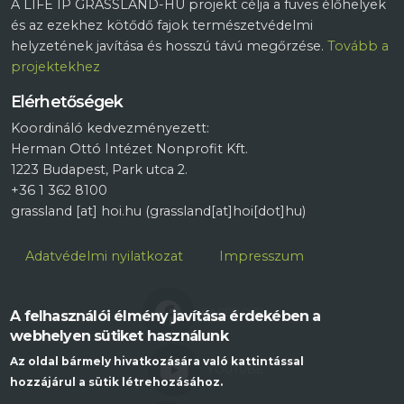
A LIFE IP GRASSLAND-HU projekt célja a füves élőhelyek
és az ezekhez kötődő fajok természetvédelmi
helyzetének javítása és hosszú távú megőrzése.
Tovább a
projektekhez
Elérhetőségek
Koordináló kedvezményezett:
Herman Ottó Intézet Nonprofit Kft.
1223 Budapest, Park utca 2.
+36 1 362 8100
grassland
[at]
hoi.hu
(grassland[at]hoi[dot]hu)
Lábléc
Adatvédelmi nyilatkozat
Impresszum
FACEBOOK
A felhasználói élmény javítása érdekében a
webhelyen sütiket használunk
Az oldal bármely hivatkozására való kattintással
YOUTUBE
hozzájárul a sütik létrehozásához.