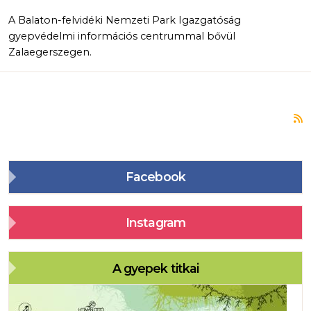
A Balaton-felvidéki Nemzeti Park Igazgatóság
gyepvédelmi információs centrummal bővül
Zalaegerszegen.
F
Facebook
Instagram
A gyepek titkai