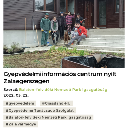
Gyepvédelmi információs centrum nyílt
Zalaegerszegen
Szerző:
Balaton-felvidéki Nemzeti Park Igazgatóság
2022. 03. 22.
Tags:
#
gyepvédelem
#
Grassland-HU
#
Gyepvédelmi Tanácsadó Szolgálat
#
Balaton-felvidéki Nemzeti Park Igazgatóság
#
Zala vármegye