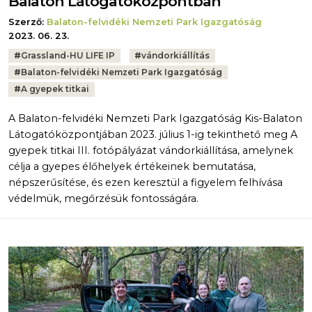
Balaton Látogatóközpontban
Szerző:
Balaton-felvidéki Nemzeti Park Igazgatóság
2023. 06. 23.
Tags:
#
Grassland-HU LIFE IP
#
vándorkiállítás
#
Balaton-felvidéki Nemzeti Park Igazgatóság
#
A gyepek titkai
A Balaton-felvidéki Nemzeti Park Igazgatóság Kis-Balaton
Látogatóközpontjában 2023. július 1-ig tekinthető meg A
gyepek titkai III. fotópályázat vándorkiállítása, amelynek
célja a gyepes élőhelyek értékeinek bemutatása,
népszerűsítése, és ezen keresztül a figyelem felhívása
védelmük, megőrzésük fontosságára.