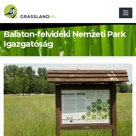
Ugrás a tartalomra
Balaton-felvidéki Nemzeti Park
Igazgatóság