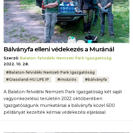
Bálványfa elleni védekezés a Muránál
Szerző:
Balaton-felvidéki Nemzeti Park Igazgatóság
2022. 10. 28.
Tags:
#
Balaton-felvidéki Nemzeti Park Igazgatóság
#
Grassland-HU LIFE IP
#
inváziós
#
bálványfa
A Balaton-felvidéki Nemzeti Park Igazgatóság két saját
vagyonkezelésű területén 2022 októberében
Igazgatóságunk munkatársai a bálványfa közel 600
példányát kezelték kémiai védekezési eljárással.