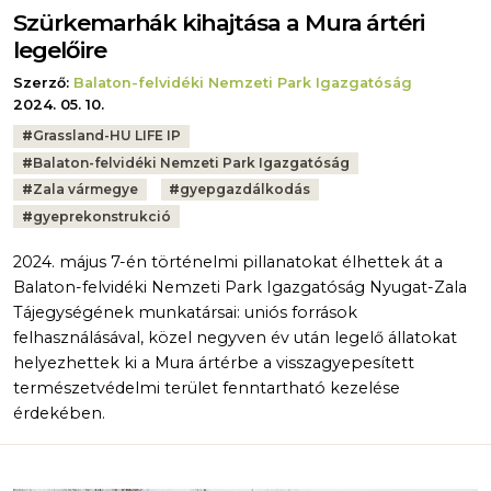
Szürkemarhák kihajtása a Mura ártéri
legelőire
Szerző:
Balaton-felvidéki Nemzeti Park Igazgatóság
2024. 05. 10.
Tags:
#
Grassland-HU LIFE IP
#
Balaton-felvidéki Nemzeti Park Igazgatóság
#
Zala vármegye
#
gyepgazdálkodás
#
gyeprekonstrukció
2024. május 7-én történelmi pillanatokat élhettek át a
Balaton-felvidéki Nemzeti Park Igazgatóság Nyugat-Zala
Tájegységének munkatársai: uniós források
felhasználásával, közel negyven év után legelő állatokat
helyezhettek ki a Mura ártérbe a visszagyepesített
természetvédelmi terület fenntartható kezelése
érdekében.