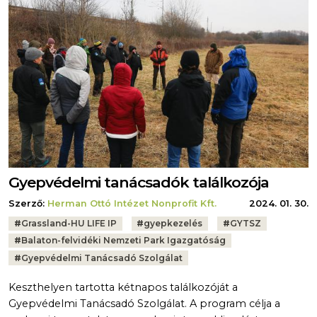
Gyepvédelmi tanácsadók találkozója
Szerző:
Herman Ottó Intézet Nonprofit Kft.
2024. 01. 30.
Tags:
#
Grassland-HU LIFE IP
#
gyepkezelés
#
GYTSZ
#
Balaton-felvidéki Nemzeti Park Igazgatóság
#
Gyepvédelmi Tanácsadó Szolgálat
Keszthelyen tartotta kétnapos találkozóját a
Gyepvédelmi Tanácsadó Szolgálat. A program célja a