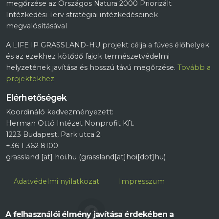
megőrzése az Országos Natura 2000 Priorizált
Intézkedési Terv stratégiai intézkedéseinek
megvalósításával
A LIFE IP GRASSLAND-HU projekt célja a füves élőhelyek
és az ezekhez kötődő fajok természetvédelmi
helyzetének javítása és hosszú távú megőrzése.
Tovább a
projektekhez
Elérhetőségek
Koordináló kedvezményezett:
Herman Ottó Intézet Nonprofit Kft.
1223 Budapest, Park utca 2.
+36 1 362 8100
grassland
[at]
hoi.hu
(grassland[at]hoi[dot]hu)
Lábléc
Adatvédelmi nyilatkozat
Impresszum
FACEBOOK
A felhasználói élmény javítása érdekében a