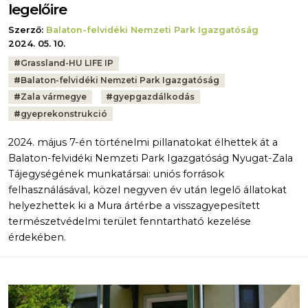
legelőire
Szerző:
Balaton-felvidéki Nemzeti Park Igazgatóság
2024. 05. 10.
Tags:
#
Grassland-HU LIFE IP
#
Balaton-felvidéki Nemzeti Park Igazgatóság
#
Zala vármegye
#
gyepgazdálkodás
#
gyeprekonstrukció
2024. május 7-én történelmi pillanatokat élhettek át a
Balaton-felvidéki Nemzeti Park Igazgatóság Nyugat-Zala
Tájegységének munkatársai: uniós források
felhasználásával, közel negyven év után legelő állatokat
helyezhettek ki a Mura ártérbe a visszagyepesített
természetvédelmi terület fenntartható kezelése
érdekében.