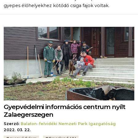
gyepes élőhelyekhez kötődő csiga fajok voltak.
Gyepvédelmi információs centrum nyílt
Zalaegerszegen
Szerző:
Balaton-felvidéki Nemzeti Park Igazgatóság
2022. 03. 22.