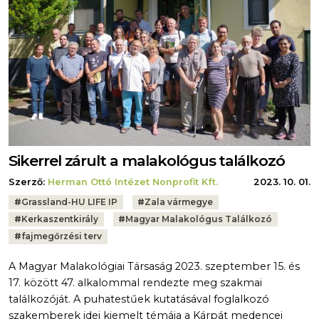
Sikerrel zárult a malakológus találkozó
Szerző:
Herman Ottó Intézet Nonprofit Kft.
2023. 10. 01.
Tags:
#
Grassland-HU LIFE IP
#
Zala vármegye
#
Kerkaszentkirály
#
Magyar Malakológus Találkozó
#
fajmegőrzési terv
A Magyar Malakológiai Társaság 2023. szeptember 15. és
17. között 47. alkalommal rendezte meg szakmai
találkozóját. A puhatestűek kutatásával foglalkozó
szakemberek idei kiemelt témája a Kárpát medencei