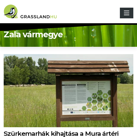
Ugrás a tartalomra
Zala vármegye
Szürkemarhák kihajtása a Mura ártéri