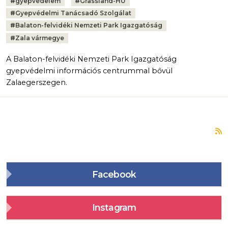
Tags:
#
gyepvédelem
#
Grassland-HU
#
Gyepvédelmi Tanácsadó Szolgálat
#
Balaton-felvidéki Nemzeti Park Igazgatóság
#
Zala vármegye
A Balaton-felvidéki Nemzeti Park Igazgatóság
gyepvédelmi információs centrummal bővül
Zalaegerszegen.
F
Facebook
Instagram