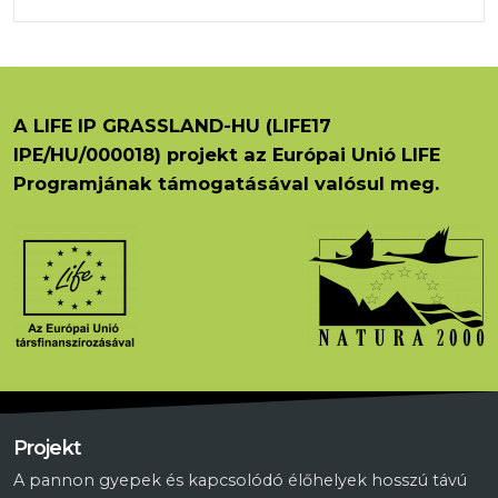
A LIFE IP GRASSLAND-HU (LIFE17
IPE/HU/000018) projekt az Európai Unió LIFE
Programjának támogatásával valósul meg.
Projekt
A pannon gyepek és kapcsolódó élőhelyek hosszú távú