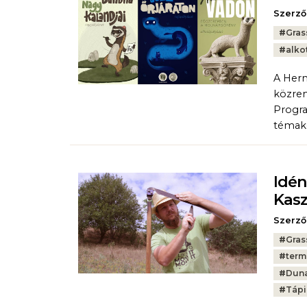
Szerző
Tags:
#
Gras
#
alko
A Herm
közrem
Progr
témakö
Idén
Kasz
Szerző
Tags:
#
Gras
#
term
#
Duna
#
Tápi