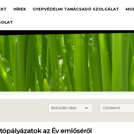
avigáció
EKT
HÍREK
GYEPVÉDELMI TANÁCSADÓ SZOLGÁLAT
MO
SOLAT
tópályázatok az Év emlőséről