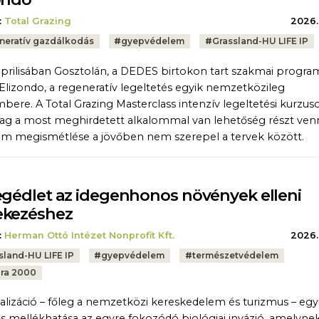
:
Total Grazing
2026.
neratív gazdálkodás
#
gyepvédelem
#
Grassland-HU LIFE IP
áprilisában Gosztolán, a DEDES birtokon tart szakmai progr
Elizondo, a regeneratív legeltetés egyik nemzetközileg
bere. A Total Grazing Masterclass intenzív legeltetési kurzus
lag a most meghirdetett alkalommal van lehetőség részt venn
m megismétlése a jövőben nem szerepel a tervek között.
egédlet az idegenhonos növények elleni
ekezéshez
:
Herman Ottó Intézet Nonprofit Kft.
2026.
sland-HU LIFE IP
#
gyepvédelem
#
természetvédelem
ra 2000
alizáció – főleg a nemzetközi kereskedelem és turizmus – egy
ős mellékhatása az egyre fokozódó biológiai invázió, amelyne