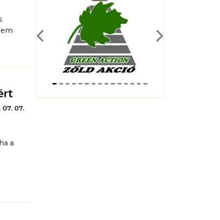
s
elem
Previous
Next
ért
 07. 07.
ha a