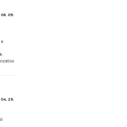
 06. 09.
 a
rk
tozatos
 04. 29.
ző