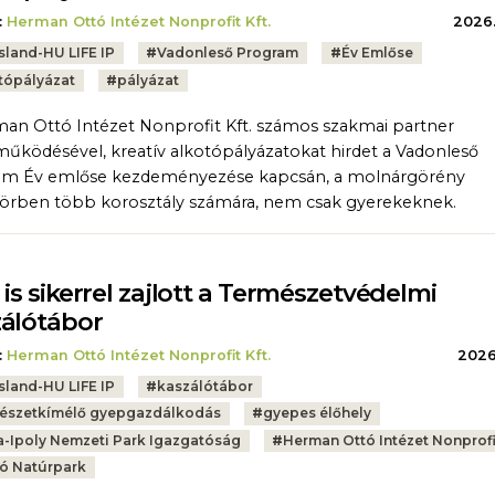
:
Herman Ottó Intézet Nonprofit Kft.
2026.
sland-HU LIFE IP
#
Vadonleső Program
#
Év Emlőse
tópályázat
#
pályázat
an Ottó Intézet Nonprofit Kft. számos szakmai partner
űködésével, kreatív alkotópályázatokat hirdet a Vadonleső
am Év emlőse kezdeményezése kapcsán, a molnárgörény
rben több korosztály számára, nem csak gyerekeknek.
 is sikerrel zajlott a Természetvédelmi
álótábor
:
Herman Ottó Intézet Nonprofit Kft.
2026.
sland-HU LIFE IP
#
kaszálótábor
észetkímélő gyepgazdálkodás
#
gyepes élőhely
-Ipoly Nemzeti Park Igazgatóság
#
Herman Ottó Intézet Nonprofit
ó Natúrpark