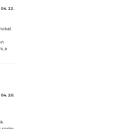
 04. 22.
amokat
on
i, a
 04. 20.
ik
k során