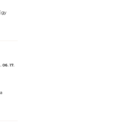
 Egy
 06. 17.
 a