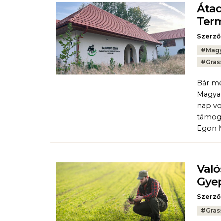
Átad
Term
Szerző
Tags:
#
Magy
#
Gras
Bár mé
Magyar
nap vo
támoga
Egon M
Való
Gyep
Szerző
Tags:
#
Gras