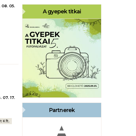
 08. 05.
A gyepek titkai
 07. 17.
Partnerek
 Kft.