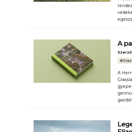
rendez
védeke
egészs
A pa
Szerző
Tags:
#
Gras
A Herm
Grassl
gyepek
gerinc
gazdál
Lege
Eliz