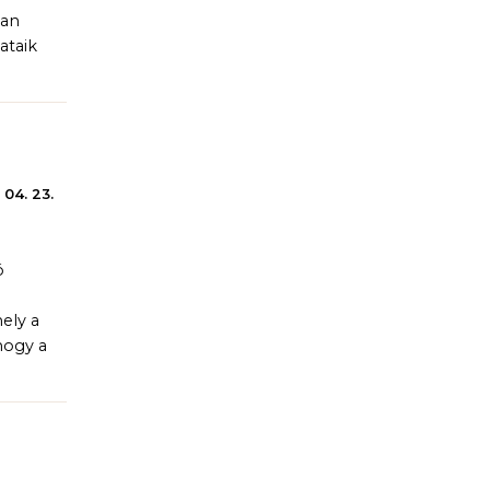
yan
ataik
 04. 23.
ó
ely a
hogy a