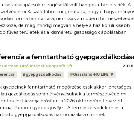
s a kaszakalapácsok csengésétől volt hangos a Tápió-vidék. A
szetvédelmi Kaszálótábor megmutatta, hogy e hagyományo
kodási forma fenntartása, nemcsak a modern természetvéd
eszköze, de még mindig megvan a helye a ház körüli kisebb
b füves területek és a kisméretű gazdaságok ápolásában.
erencia a fenntartható gyepgazdálkodás
:
Herman Ottó Intézet Nonprofit Kft.
2026.
erencia
#
gyepgazdálkodás
#
Grassland-HU LIFE IP
 gyepeinek fenntartható megőrzése csak akkor lehetséges, 
lati gazdálkodás során érvényesülnek a természetvédelmi
ntok. Ezt kívánja erősíteni a 2026 októberére tervezett
encia, Pannon gyepek jövője – A természetvédelem és a
rtható gyepgazdálkodás harmonizálása címmel.