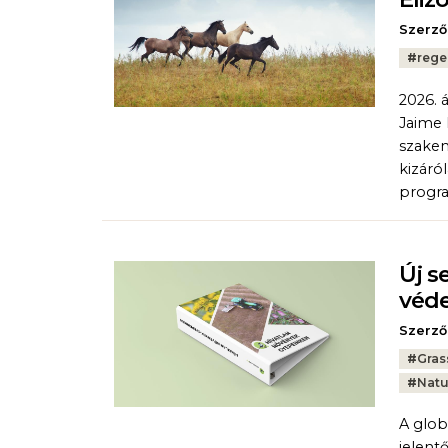
Szerző
Tags:
#
rege
2026. 
Jaime 
szakem
kizáró
progra
Új s
véd
Szerző
Tags:
#
Gras
#
Natu
A glob
jelent