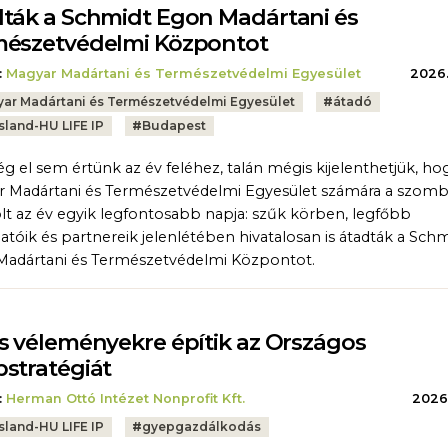
ták a Schmidt Egon Madártani és
észetvédelmi Központot
:
Magyar Madártani és Természetvédelmi Egyesület
2026.
ar Madártani és Természetvédelmi Egyesület
#
átadó
sland-HU LIFE IP
#
Budapest
g el sem értünk az év feléhez, talán mégis kijelenthetjük, ho
 Madártani és Természetvédelmi Egyesület számára a szomb
lt az év egyik legfontosabb napja: szűk körben, legfőbb
tóik és partnereik jelenlétében hivatalosan is átadták a Schm
adártani és Természetvédelmi Központot.
s véleményekre építik az Országos
stratégiát
:
Herman Ottó Intézet Nonprofit Kft.
2026.
sland-HU LIFE IP
#
gyepgazdálkodás