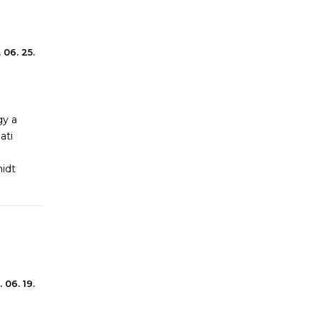
 06. 25.
gy a
ati
idt
 06. 19.