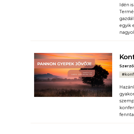
Idén i
Termé
gazdál
egyik 
nagyob
Konf
Szerző
Tags:
#
konf
Hazánk
gyakor
szempo
konfer
fennta