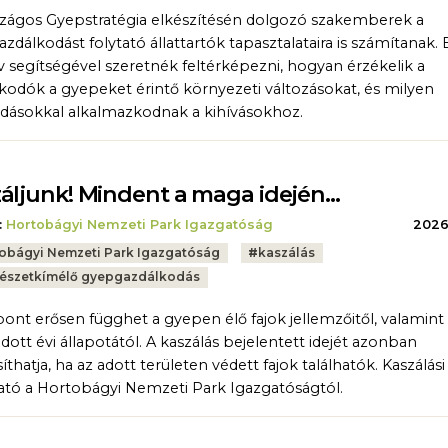
zágos Gyepstratégia elkészítésén dolgozó szakemberek a
zdálkodást folytató állattartók tapasztalataira is számítanak.
v segítségével szeretnék feltérképezni, hogyan érzékelik a
kodók a gyepeket érintő környezeti változásokat, és milyen
ásokkal alkalmazkodnak a kihívásokhoz.
áljunk! Mindent a maga idején…
:
Hortobágyi Nemzeti Park Igazgatóság
2026.
obágyi Nemzeti Park Igazgatóság
#
kaszálás
észetkímélő gyepgazdálkodás
pont erősen függhet a gyepen élő fajok jellemzőitől, valamint
dott évi állapotától. A kaszálás bejelentett idejét azonban
thatja, ha az adott területen védett fajok találhatók. Kaszálási
tó a Hortobágyi Nemzeti Park Igazgatóságtól.