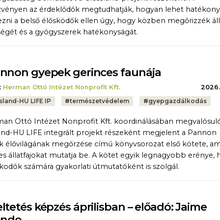
vényen az érdeklődők megtudhatják, hogyan lehet hatékon
zni a belső élősködők ellen úgy, hogy közben megőrizzék áll
égét és a gyógyszerek hatékonyságát.
nnon gyepek gerinces faunája
:
Herman Ottó Intézet Nonprofit Kft.
2026.
sland-HU LIFE IP
#
természetvédelem
#
gyepgazdálkodás
an Ottó Intézet Nonprofit Kft. koordinálásában megvalósul
and-HU LIFE integrált projekt részeként megjelent a Pannon
 élővilágának megőrzése című könyvsorozat első kötete, am
es állatfajokat mutatja be. A kötet egyik legnagyobb erénye, 
kodók számára gyakorlati útmutatóként is szolgál.
ltetés képzés áprilisban – előadó: Jaime
ondo