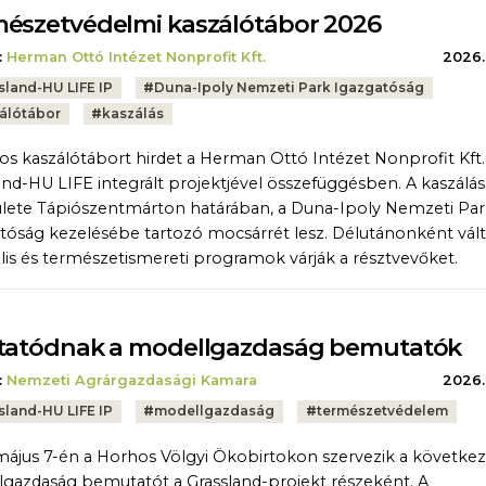
észetvédelmi kaszálótábor 2026
:
Herman Ottó Intézet Nonprofit Kft.
2026.
sland-HU LIFE IP
#
Duna-Ipoly Nemzeti Park Igazgatóság
álótábor
#
kaszálás
s kaszálótábort hirdet a Herman Ottó Intézet Nonprofit Kft.
and-HU LIFE integrált projektjével összefüggésben. A kaszálás
ülete Tápiószentmárton határában, a Duna-Ipoly Nemzeti Pa
tóság kezelésébe tartozó mocsárrét lesz. Délutánonként vál
ális és természetismereti programok várják a résztvevőket.
tatódnak a modellgazdaság bemutatók
:
Nemzeti Agrárgazdasági Kamara
2026.
sland-HU LIFE IP
#
modellgazdaság
#
természetvédelem
május 7-én a Horhos Völgyi Ökobirtokon szervezik a követke
gazdaság bemutatót a Grassland-projekt részeként. A