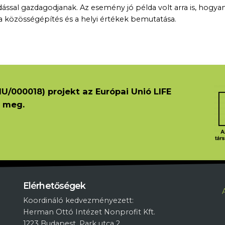
dással gazdagodjanak. Az esemény jó példa volt arra is, hogya
 közösségépítés és a helyi értékek bemutatása.
U/000018) projekt az Európai Unió LIFE
 meg.
L
Elérhetőségek
Koordináló kedvezményezett:
Herman Ottó Intézet Nonprofit Kft.
1223 Budapest, Park utca 2.