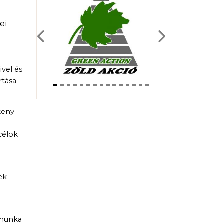
ei
Previous
Next
vel és
rtása
keny
célok
ek
i
 munka