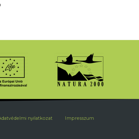
n
ábléc
Adatvédelmi nyilatkozat
Impresszum