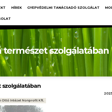
avigáció
EKT
HÍREK
GYEPVÉDELMI TANÁCSADÓ SZOLGÁLAT
MO
SOLAT
 természet szolgálatában
 szolgálatában
2025.
Ottó Intézet Nonprofit Kft.