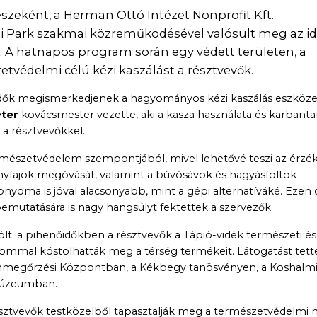
észeként, a Herman Ottó Intézet Nonprofit Kft.
i Park szakmai közreműködésével valósult meg az id
. A hatnapos program során egy védett területen, a
tvédelmi célú kézi kaszálást a résztvevők.
klődők megismerkedjenek a hagyományos kézi kaszálás eszközei
ter
kovácsmester vezette, aki a kasza használata és karbanta
a résztvevőkkel.
természetvédelem szempontjából, mivel lehetővé teszi az érzé
ényfajok megóvását, valamint a búvósávok és hagyásfoltok
ábnyoma is jóval alacsonyabb, mint a gépi alternatíváké. Ezen 
bemutatására is nagy hangsúlyt fektettek a szervezők.
: a pihenőidőkben a résztvevők a Tápió-vidék természeti és
lkalommal kóstolhatták meg a térség termékeit. Látogatást tett
énmegőrzési Központban, a Kékbegy tanösvényen, a Koshalm
umúzeumban.
résztvevők testközelből tapasztalják meg a természetvédelmi