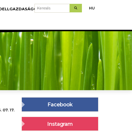
Keresés
HU
DELLGAZDASÁGOK
LETÖLTÉS
Facebook
 07. 17.
Instagram