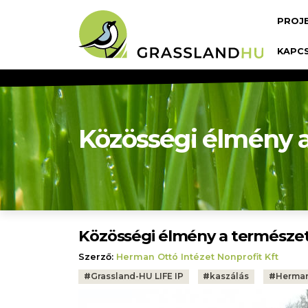
Ugrás a tartalomra
Fő n
PROJ
KAPC
Közösségi élmény a
Közösségi élmény a természet
Szerző:
Herman Ottó Intézet Nonprofit Kft
Tags:
#
Grassland-HU LIFE IP
#
kaszálás
#
Herman 