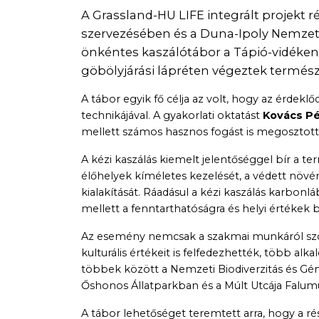
A Grassland-HU LIFE integrált projekt r
szervezésében és a Duna-Ipoly Nemzet
önkéntes kaszálótábor a Tápió-vidéken
göbölyjárási lápréten végeztek természe
A tábor egyik fő célja az volt, hogy az érde
technikájával. A gyakorlati oktatást
Kovács Pé
mellett számos hasznos fogást is megosztott 
A kézi kaszálás kiemelt jelentőséggel bír a 
élőhelyek kíméletes kezelését, a védett növ
kialakítását. Ráadásul a kézi kaszálás karbonl
mellett a fenntarthatóságra és helyi értékek 
Az esemény nemcsak a szakmai munkáról szólt
kulturális értékeit is felfedezhették, több a
többek között a Nemzeti Biodiverzitás és G
Őshonos Állatparkban és a Múlt Utcája Fal
A tábor lehetőséget teremtett arra, hogy a 