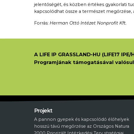
jelentőségét, és közben értékes gyakorlati tu
kapcsolódhat össze a természet megőrzése, a
Forrás:
Herman Ottó Intézet Nonprofit Kft.
A LIFE IP GRASSLAND-HU (LIFE17 IPE/H
Programjának támogatásával valósul
Projekt
A pannon gyepek és kapcsolódó élőhelyek
hosszú távú megőrzése az Országos Natura
2000 Priorizált Intézkedési Terv stratégiai