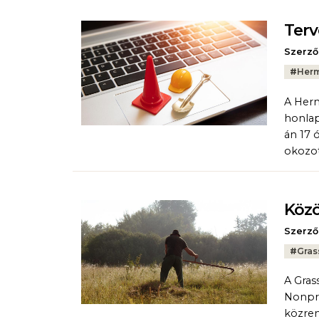
Terv
Szerző
Tags:
#
Herm
A Herm
honlap
án 17 
okozot
Közö
Szerző
Tags:
#
Gras
A Gras
Nonpro
közrem