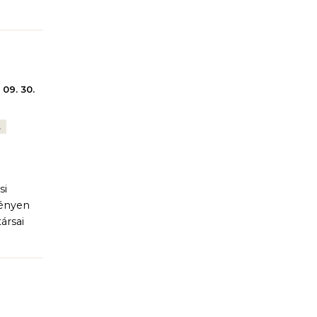
 09. 30.
.
si
vényen
ársai