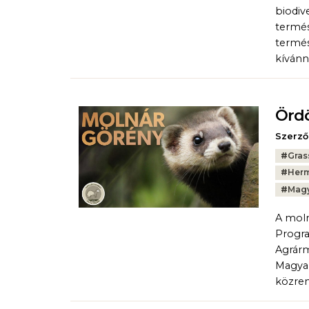
biodiv
termés
termés
kívánn
Ördö
Szerző
Tags:
#
Gras
#
Herm
#
Magy
A moln
Progra
Agrárm
Magyar
közre