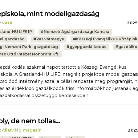
piskola, mint modellgazdaság
:
VAOL
2025.
sland-HU LIFE IP
#
Nemzeti Agrárgazdasági Kamara
ellgazdaság
#
Vas vármegye
#
Kőszegi Evangélikus Középisk
gi Nemzeti Park Igazgatóság
#
gyepgazdálkodás
#
gazdálko
an Ottó Intézet Nonprofit Kft.
zdálkodási szakmai napot tartott a Kőszegi Evangélikus
skola. A Grassland-HU LIFE integrált projektbe modellgazda
solódó intézmény azzal a céllal rendezte meg programját, h
i és az érdeklődő gazdálkodók friss információkhoz jussanak e
zdálkodással összefüggő kérdésekben.
ly, de nem tollas…
:
Állatvilág magazin
2025.