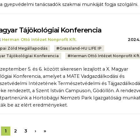
a gyepvédelmi tanácsadók szakmai munkáját fogja szolgálni.
agyar Tájökológiai Konferencia
:
Herman Ottó Intézet Nonprofit Kft.
2024.
pai Zöld Megállapodás
#
Grassland-HU LIFE IP
ar Tájökológiai Konferencia
#
Herman Ottó Intézet Nonprofit Kft
szeptember 5. és 6. között sikeresen lezajlott a X. Magyar
lógiai Konferencia, amelyet a MATE Vadgazdálkodási és
zetvédelmi Intézetének Természetvédelmi és Tájgazdálkodá
ke rendezett, a Szent István Campuson, Gödöllőn. A rendez
tpartnerünk a Hortobágyi Nemzeti Park Igazgatóság munkat
ák be az elért eredményeket.
Következő oldal
Utolsó oldal
1
2
3
›
»