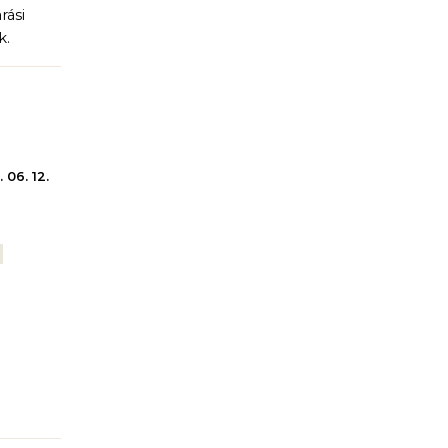
rási
k.
 06. 12.