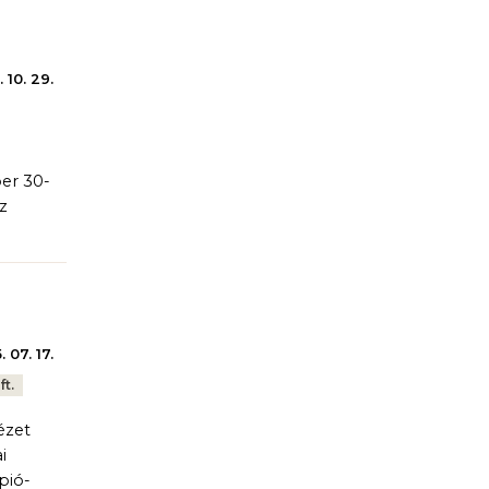
 10. 29.
ber 30-
z
 07. 17.
t.
ézet
i
pió-