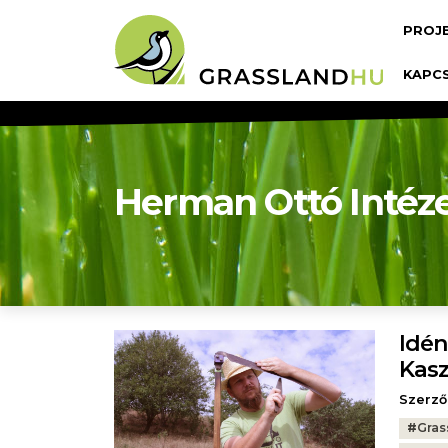
Ugrás a tartalomra
Fő n
PROJ
KAPC
Herman Ottó Intéze
Idén
Kasz
Szerző
Tags:
#
Gras