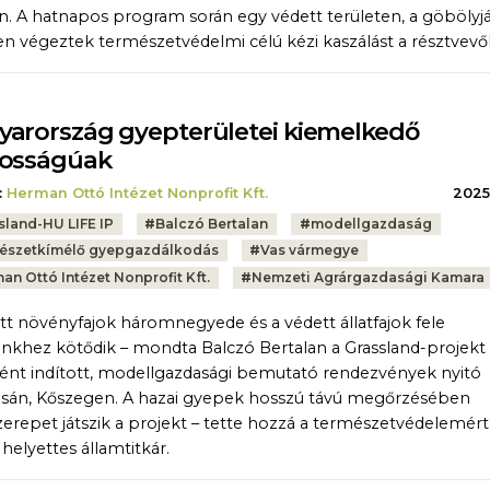
n. A hatnapos program során egy védett területen, a göbölyjá
en végeztek természetvédelmi célú kézi kaszálást a résztvevő
arország gyepterületei kiemelkedő
tosságúak
:
Herman Ottó Intézet Nonprofit Kft.
2025.
sland-HU LIFE IP
#
Balczó Bertalan
#
modellgazdaság
észetkímélő gyepgazdálkodás
#
Vas vármegye
an Ottó Intézet Nonprofit Kft.
#
Nemzeti Agrárgazdasági Kamara
tt növényfajok háromnegyede és a védett állatfajok fele
nkhez kötődik – mondta Balczó Bertalan a Grassland-projekt
ént indított, modellgazdasági bemutató rendezvények nyitó
sán, Kőszegen. A hazai gyepek hosszú távú megőrzésében
zerepet játszik a projekt – tette hozzá a természetvédelemért
 helyettes államtitkár.