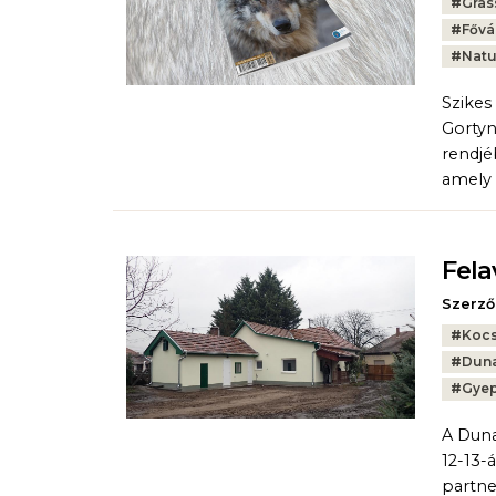
Tags:
#
Gras
#
Fővá
#
Natu
Szikes
Gortyn
rendjé
amely 
Fela
Szerző
Tags:
#
Kocs
#
Duna
#
Gyep
A Duna
12-13-
partne