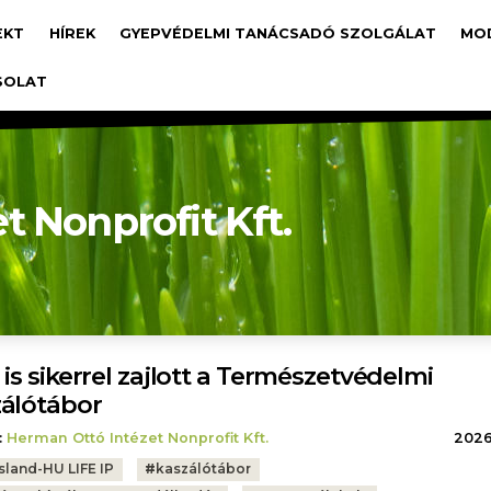
avigáció
EKT
HÍREK
GYEPVÉDELMI TANÁCSADÓ SZOLGÁLAT
MO
SOLAT
t Nonprofit Kft.
 is sikerrel zajlott a Természetvédelmi
álótábor
:
Herman Ottó Intézet Nonprofit Kft.
2026.
sland-HU LIFE IP
#
kaszálótábor