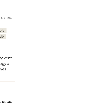
 02. 25.
ola
dó
ságként
ogy a
gyes
 01. 30.