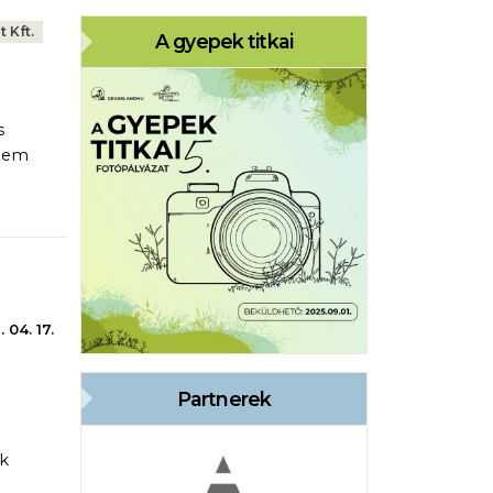
 Kft.
A gyepek titkai
s
elem
 04. 17.
Partnerek
ek