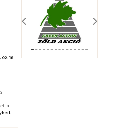
Previous
Next
 02. 18.
ő
eti a
ykert