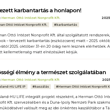
ezett karbantartás a honlapon!
:
Herman Ottó Intézet Nonprofit Kft.
2025.
an Ottó Intézet Nonprofit Kft.
#
karbantartás
an Ottó Intézet Nonprofit Kft. által szolgáltatott rendszerek,
ok – tervezett karbantartás (eszközcsere) miatt – 2025. októ
órától 2025. október 31-én 20 óráig nem lesznek elérhetőek. A
t kellemetlenség miatt elnézésüket kérjük.
sségi élmény a természet szolgálatában
:
Herman Ottó Intézet Nonprofit Kft
2025.
sland-HU LIFE IP
#
kaszálás
#
Herman Ottó Intézet Nonprofit Kf
sland-HU LIFE integrált projekt részeként, a Herman Ottó Int
fit Kft. szervezésében és a Duna-Ipoly Nemzeti Park szakma
űködésével valósult meg az idei önkéntes kaszálótábor a Tá