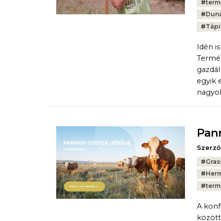
#
term
#
Duna
#
Tápi
Idén i
Termé
gazdál
egyik 
nagyob
Pann
Szerző
Tags:
#
Gras
#
Herm
#
term
A konf
között