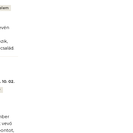
elem
nevén
zik,
család.
 10. 02.
P
mber
t vevő
pontot,