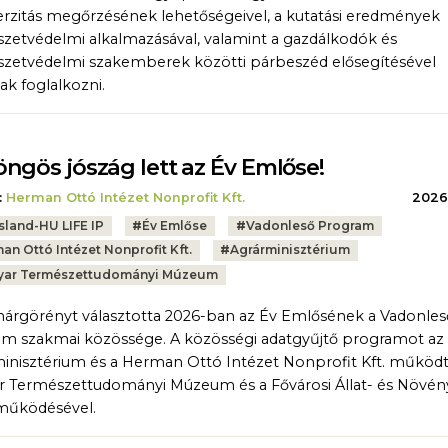
erzitás megőrzésének lehetőségeivel, a kutatási eredmények
zetvédelmi alkalmazásával, valamint a gazdálkodók és
zetvédelmi szakemberek közötti párbeszéd elősegítésével
ak foglalkozni.
ngös jószág lett az Év Emlőse!
:
Herman Ottó Intézet Nonprofit Kft.
2026.
sland-HU LIFE IP
#
Év Emlőse
#
Vadonleső Program
an Ottó Intézet Nonprofit Kft.
#
Agrárminisztérium
ar Természettudományi Múzeum
árgörényt választotta 2026-ban az Év Emlősének a Vadonles
m szakmai közössége. A közösségi adatgyűjtő programot az
inisztérium és a Herman Ottó Intézet Nonprofit Kft. működt
 Természettudományi Múzeum és a Fővárosi Állat- és Növén
működésével.