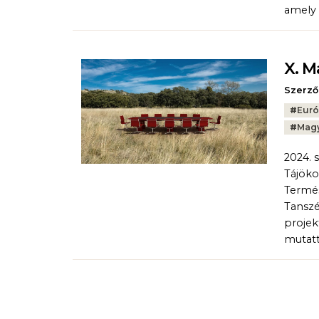
amely 
X. M
Szerző
Tags:
#
Euró
#
Magy
2024. 
Tájöko
Termés
Tanszé
projek
mutatt
Oldalszámozás