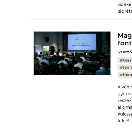
vidéke
láprét
Magy
fon
Szerző
Tags:
#
Gras
#
term
#
Herm
A véde
gyepei
részek
állomá
kulcss
felelős