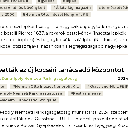
sland-HU LIFE IP
#
gyepek
#
lepke
rosi Állat- és Növénykert
#
Állatvilág magazin
#
természetvéd
ra 2000
#
Herman Ottó Intézet Nonprofit Kft.
 rétek őszi lepkeritkasága – a nagy szikibagoly, tudományos 
a borelii Pierret, 1837, a rovarok osztályának (Insecta) lepkék
be (Lepidoptera) és bagolylepkék családjába (Noctuidae) tarto
közel ötszáz fajával hazánkban a legfajgazdagabb nagylepke 
vatták az új kocséri tanácsadó központot
:
Duna-Ipoly Nemzeti Park Igazgatóság
2024.
ér
#
Herman Ottó Intézet Nonprofit Kft.
#
Grassland-HU LIFE I
-Ipoly Nemzeti Park Igazgatóság
#
Pest vármegye
védelmi Tanácsadó Szolgálat
-Ipoly Nemzeti Park Igazgatóság munkatársai 2024. szepte
án mutatták be a Grassland-HU LIFE integrált projektben rész
reiknek a Kocséri Gyepkezelési Tanácsadó és Tájegységi Köz