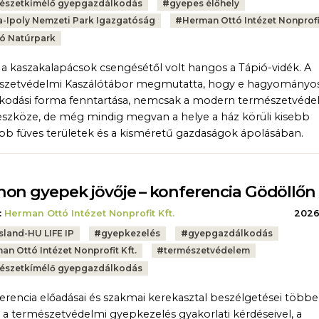
észetkímélő gyepgazdálkodás
#
gyepes élőhely
-Ipoly Nemzeti Park Igazgatóság
#
Herman Ottó Intézet Nonprofit
ó Natúrpark
s a kaszakalapácsok csengésétől volt hangos a Tápió-vidék. A
szetvédelmi Kaszálótábor megmutatta, hogy e hagyományo
kodási forma fenntartása, nemcsak a modern természetvéd
eszköze, de még mindig megvan a helye a ház körüli kisebb
b füves területek és a kisméretű gazdaságok ápolásában.
on gyepek jövője – konferencia Gödöllőn
:
Herman Ottó Intézet Nonprofit Kft.
2026.
sland-HU LIFE IP
#
gyepkezelés
#
gyepgazdálkodás
an Ottó Intézet Nonprofit Kft.
#
természetvédelem
észetkímélő gyepgazdálkodás
erencia előadásai és szakmai kerekasztal beszélgetései több
 a természetvédelmi gyepkezelés gyakorlati kérdéseivel, a