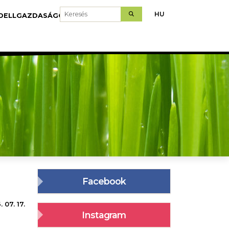
Keresés
HU
DELLGAZDASÁGOK
LETÖLTÉS
Facebook
 07. 17.
Instagram