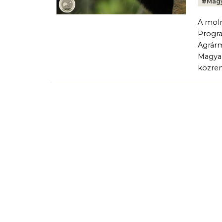
#
Magy
A moln
Progra
Agrárm
Magyar
közre