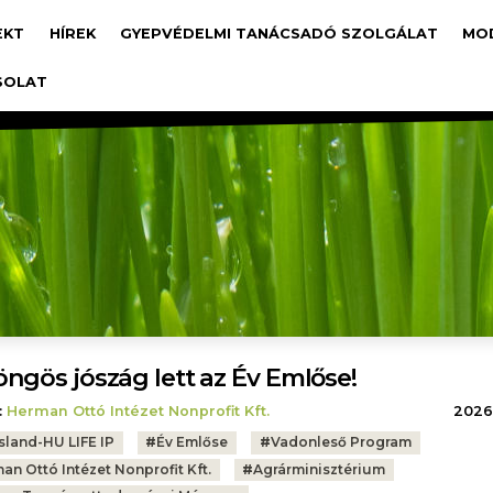
avigáció
EKT
HÍREK
GYEPVÉDELMI TANÁCSADÓ SZOLGÁLAT
MO
SOLAT
ngös jószág lett az Év Emlőse!
:
Herman Ottó Intézet Nonprofit Kft.
2026.
sland-HU LIFE IP
#
Év Emlőse
#
Vadonleső Program
an Ottó Intézet Nonprofit Kft.
#
Agrárminisztérium