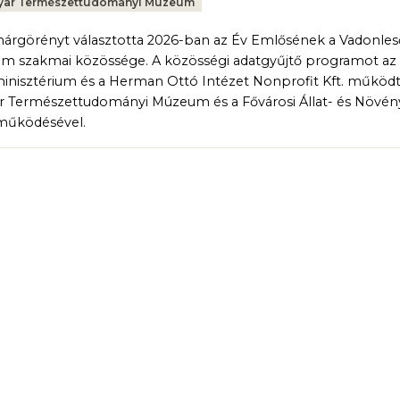
ar Természettudományi Múzeum
árgörényt választotta 2026-ban az Év Emlősének a Vadonles
m szakmai közössége. A közösségi adatgyűjtő programot az
inisztérium és a Herman Ottó Intézet Nonprofit Kft. működt
 Természettudományi Múzeum és a Fővárosi Állat- és Növén
működésével.