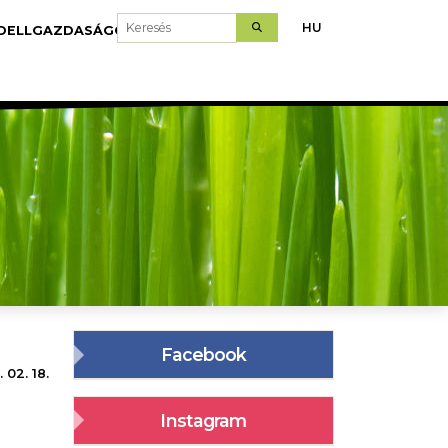
Keresés
HU
DELLGAZDASÁGOK
LETÖLTÉS
Facebook
 02. 18.
Instagram