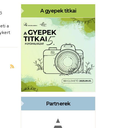
A gyepek titkai
ő
eti a
ykert
Feliratkozás a következőre: Agrárminisztérium
Partnerek