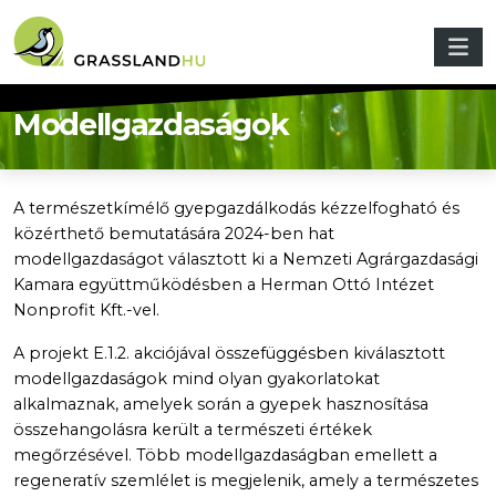
Ugrás a tartalomra
Modellgazdaságok
A természetkímélő gyepgazdálkodás kézzelfogható és
közérthető bemutatására 2024-ben hat
modellgazdaságot választott ki a Nemzeti Agrárgazdasági
Kamara együttműködésben a Herman Ottó Intézet
Nonprofit Kft.-vel.
A projekt E.1.2. akciójával összefüggésben kiválasztott
modellgazdaságok mind olyan gyakorlatokat
alkalmaznak, amelyek során a gyepek hasznosítása
összehangolásra került a természeti értékek
megőrzésével. Több modellgazdaságban emellett a
regeneratív szemlélet is megjelenik, amely a természetes