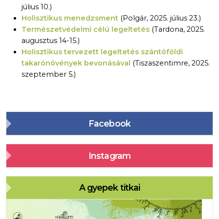
július 10.)
Holisztikus menedzsment
(Polgár, 2025. július 23.)
Természetvédelmi célú legeltetés
(Tardona, 2025.
augusztus 14-15.)
Holisztikus tervezett legeltetés szántóföldi
takarónövények bevonásával
(Tiszaszentimre, 2025.
szeptember 5.)
Facebook
Instagram
A gyepek titkai