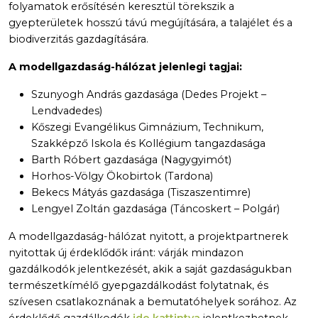
folyamatok erősítésén keresztül törekszik a
gyepterületek hosszú távú megújítására, a talajélet és a
biodiverzitás gazdagítására.
A modellgazdaság-hálózat jelenlegi tagjai:
Szunyogh András gazdasága (Dedes Projekt –
Lendvadedes)
Kőszegi Evangélikus Gimnázium, Technikum,
Szakképző Iskola és Kollégium tangazdasága
Barth Róbert gazdasága (Nagygyimót)
Horhos-Völgy Ökobirtok (Tardona)
Bekecs Mátyás gazdasága (Tiszaszentimre)
Lengyel Zoltán gazdasága (Táncoskert – Polgár)
A modellgazdaság-hálózat nyitott, a projektpartnerek
nyitottak új érdeklődők iránt: várják mindazon
gazdálkodók jelentkezését, akik a saját gazdaságukban
természetkímélő gyepgazdálkodást folytatnak, és
szívesen csatlakoznának a bemutatóhelyek sorához. Az