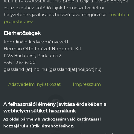
A LIFE IP GRASSLAND-HU projekt célja a füves élőhelyek
és az ezekhez kötődő fajok természetvédelmi
helyzetének javítása és hosszú távú megőrzése.
Tovább a
projektekhez
Elérhetőségek
Koordináló kedvezményezett:
Herman Ottó Intézet Nonprofit Kft.
1223 Budapest, Park utca 2.
+36 1 362 8100
grassland
[at]
hoi.hu
(grassland[at]hoi[dot]hu)
Lábléc
Adatvédelmi nyilatkozat
Impresszum
FACEBOOK
A felhasználói élmény javítása érdekében a
webhelyen sütiket használunk
Az oldal bármely hivatkozására való kattintással
YOUTUBE
hozzájárul a sütik létrehozásához.