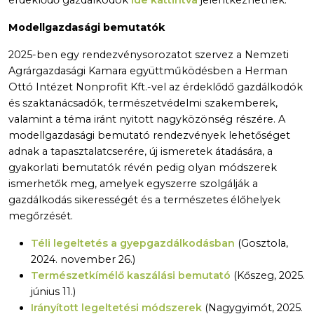
érdeklődő gazdálkodók
ide kattintva
jelentkezhetnek.
Modellgazdasági bemutatók
2025-ben egy rendezvénysorozatot szervez a Nemzeti
Agrárgazdasági Kamara együttműködésben a Herman
Ottó Intézet Nonprofit Kft.-vel az érdeklődő gazdálkodók
és szaktanácsadók, természetvédelmi szakemberek,
valamint a téma iránt nyitott nagyközönség részére. A
modellgazdasági bemutató rendezvények lehetőséget
adnak a tapasztalatcserére, új ismeretek átadására, a
gyakorlati bemutatók révén pedig olyan módszerek
ismerhetők meg, amelyek egyszerre szolgálják a
gazdálkodás sikerességét és a természetes élőhelyek
megőrzését.
Téli legeltetés a gyepgazdálkodásban
(Gosztola,
2024. november 26.)
Természetkímélő kaszálási bemutató
(Kőszeg, 2025.
június 11.)
Irányított legeltetési módszerek
(Nagygyimót, 2025.