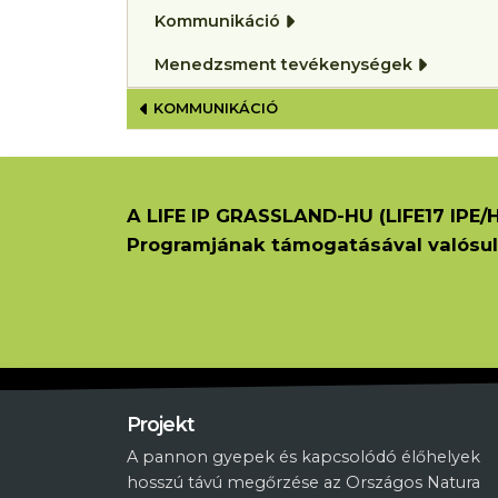
Kommunikáció
Menedzsment tevékenységek
KÖNYV KERESZTHIVATKOZÁS
KOMMUNIKÁCIÓ
A LIFE IP GRASSLAND-HU (LIFE17 IPE/H
Programjának támogatásával valósul
Projekt
A pannon gyepek és kapcsolódó élőhelyek
hosszú távú megőrzése az Országos Natura