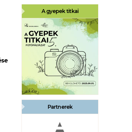
A gyepek titkai
ése
Partnerek