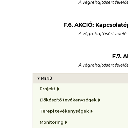
A végrehajtásért fele
F.6. AKCIÓ: Kapcsolaté
A végrehajtásért fele
F.7. 
A végrehajtásért fele
MENÜ
Projekt
Előkészítő tevékenységek
Terepi tevékenységek
Monitoring