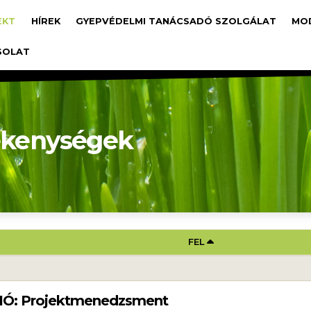
avigáció
EKT
HÍREK
GYEPVÉDELMI TANÁCSADÓ SZOLGÁLAT
MO
SOLAT
ékenységek
AI EHHEZ: MENEDZSMENT TEVÉKENYSÉ
FEL
CIÓ: Projektmenedzsment