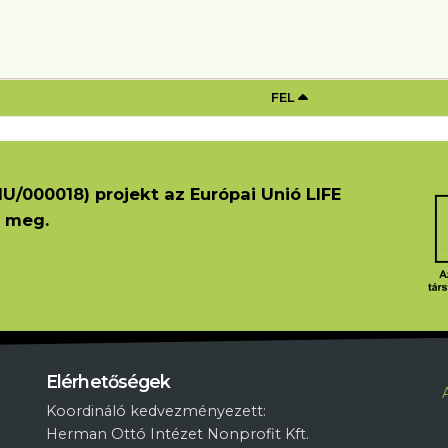
AI EHHEZ: MENEDZSMENT TEVÉKENYSÉ
FEL
U/000018) projekt az Európai Unió LIFE
 meg.
L
Elérhetőségek
Koordináló kedvezményezett:
Herman Ottó Intézet Nonprofit Kft.