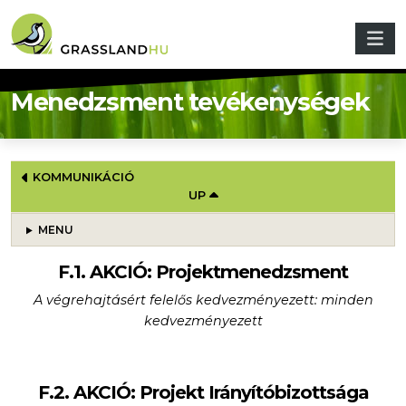
Skip to main content
Menedzsment tevékenységek
BOOK TRAVERSAL LINKS FOR MENEDZS
KOMMUNIKÁCIÓ
UP
MENU
F.1. AKCIÓ: Projektmenedzsment
A végrehajtásért felelős kedvezményezett: minden
kedvezményezett
F.2. AKCIÓ: Projekt Irányítóbizottsága