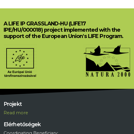
A LIFE IP GRASSLAND-HU (LIFE17
IPE/HU/000018) project implemented with the
support of the European Union's LIFE Program.
Projekt
R
ead more
Elérhetőségek
Coordinating Beneficiary: