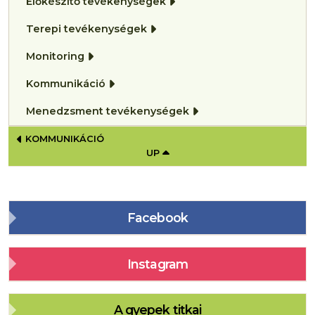
Előkészítő tevékenységek
Terepi tevékenységek
Monitoring
Kommunikáció
Menedzsment tevékenységek
BOOK TRAVERSAL LINKS FOR MENEDZS
KOMMUNIKÁCIÓ
UP
Facebook
Instagram
A gyepek titkai