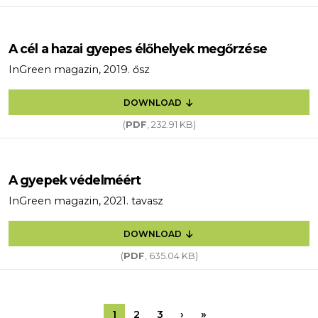
A cél a hazai gyepes élőhelyek megőrzése
InGreen magazin, 2019. ősz
DOWNLOAD
(
PDF
, 232.91 KB)
A gyepek védelméért
InGreen magazin, 2021. tavasz
DOWNLOAD
(
PDF
, 635.04 KB)
Pagination
Next page
Last page
1
2
3
›
»