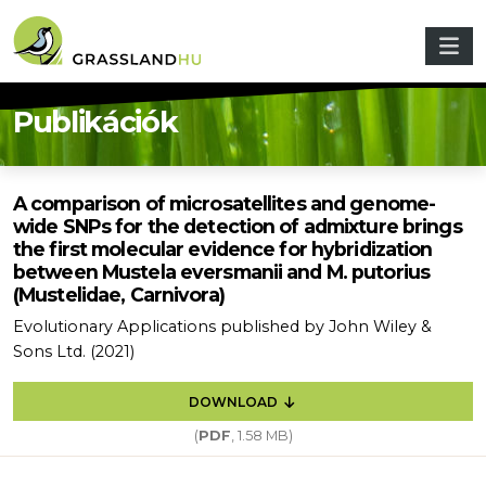
Skip to main content
Publikációk
A comparison of microsatellites and genome-
wide SNPs for the detection of admixture brings
the first molecular evidence for hybridization
between Mustela eversmanii and M. putorius
(Mustelidae, Carnivora)
Evolutionary Applications published by John Wiley &
Sons Ltd. (2021)
DOWNLOAD
(
PDF
, 1.58 MB)