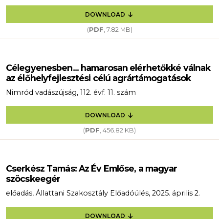
DOWNLOAD
(
PDF
, 7.82 MB)
Célegyenesben... hamarosan elérhetőkké válnak
az élőhelyfejlesztési célú agrártámogatások
Nimród vadászújság, 112. évf. 11. szám
DOWNLOAD
(
PDF
, 456.82 KB)
Cserkész Tamás: Az Év Emlőse, a magyar
szöcskeegér
előadás, Állattani Szakosztály Előadóülés, 2025. április 2.
DOWNLOAD