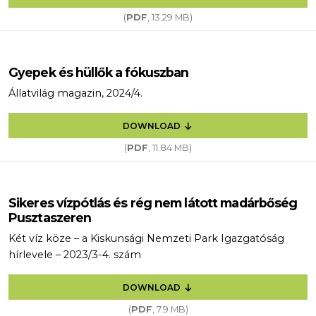
(
PDF
, 13.29 MB)
Gyepek és hüllők a fókuszban
Állatvilág magazin, 2024/4.
DOWNLOAD
(
PDF
, 11.84 MB)
Sikeres vízpótlás és rég nem látott madárbőség
Pusztaszeren
Két víz köze – a Kiskunsági Nemzeti Park Igazgatóság
hírlevele – 2023/3-4. szám
DOWNLOAD
(
PDF
, 7.9 MB)