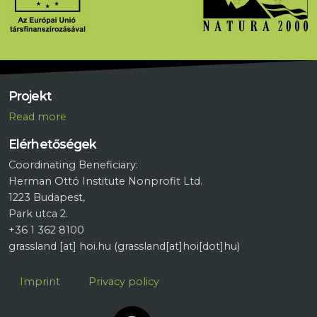
Projekt
R
ead more
Elérhetőségek
Coordinating Beneficiary:
Herman Ottó Institute Nonprofit Ltd.
1223 Budapest,
Park utca 2.
+36 1 362 8100
grassland
[at]
hoi.hu
(grassland[at]hoi[dot]hu)
Lábléc
Imprint
Privacy policy