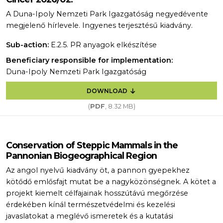
A Duna-Ipoly Nemzeti Park Igazgatóság negyedévente
megjelenő hírlevele. Ingyenes terjesztésű kiadvány.
Sub-action:
E.2.5. PR anyagok elkészítése
Beneficiary responsible for implementation:
Duna-Ipoly Nemzeti Park Igazgatóság
DOWNLOAD
(
PDF
, 8.32 MB)
Conservation of Steppic Mammals in the
Pannonian Biogeographical Region
Az angol nyelvű kiadvány öt, a pannon gyepekhez
kötődő emlősfajt mutat be a nagyközönségnek. A kötet a
projekt kiemelt célfajainak hosszútávú megőrzése
érdekében kínál természetvédelmi és kezelési
javaslatokat a meglévő ismeretek és a kutatási