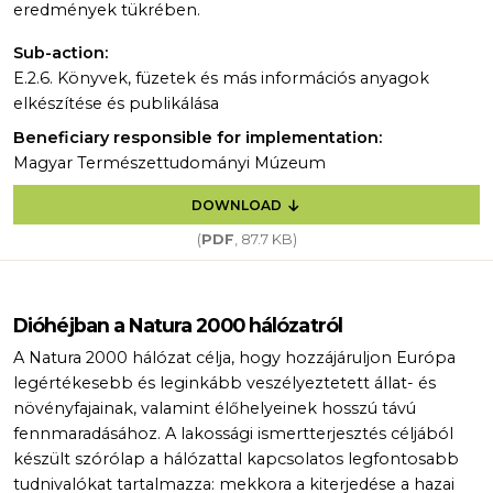
eredmények tükrében.
Sub-action:
E.2.6. Könyvek, füzetek és más információs anyagok
elkészítése és publikálása
Beneficiary responsible for implementation:
Magyar Természettudományi Múzeum
DOWNLOAD
(
PDF
, 87.7 KB)
Dióhéjban a Natura 2000 hálózatról
A Natura 2000 hálózat célja, hogy hozzájáruljon Európa
legértékesebb és leginkább veszélyeztetett állat- és
növényfajainak, valamint élőhelyeinek hosszú távú
fennmaradásához. A lakossági ismertterjesztés céljából
készült szórólap a hálózattal kapcsolatos legfontosabb
tudnivalókat tartalmazza: mekkora a kiterjedése a hazai