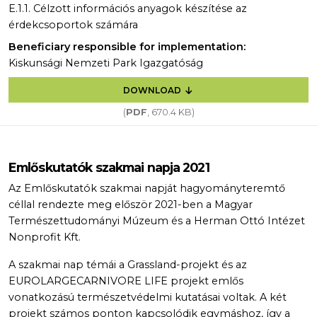
E.1.1. Célzott információs anyagok készítése az
érdekcsoportok számára
Beneficiary responsible for implementation:
Kiskunsági Nemzeti Park Igazgatóság
DOWNLOAD
(
PDF
, 670.4 KB)
Emlőskutatók szakmai napja 2021
Az Emlőskutatók szakmai napját hagyományteremtő
céllal rendezte meg először 2021-ben a Magyar
Természettudományi Múzeum és a Herman Ottó Intézet
Nonprofit Kft.
A szakmai nap témái a Grassland-projekt és az
EUROLARGECARNIVORE LIFE projekt emlős
vonatkozású természetvédelmi kutatásai voltak. A két
projekt számos ponton kapcsolódik egymáshoz, így a