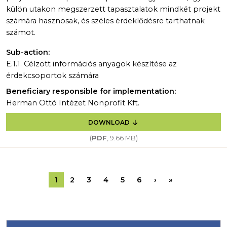
külön utakon megszerzett tapasztalatok mindkét projekt
számára hasznosak, és széles érdeklődésre tarthatnak
számot.
Sub-action:
E.1.1. Célzott információs anyagok készítése az
érdekcsoportok számára
Beneficiary responsible for implementation:
Herman Ottó Intézet Nonprofit Kft.
DOWNLOAD
(
PDF
, 9.66 MB)
Pagination
Next page
Last page
1
2
3
4
5
6
›
»