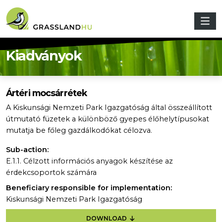
Skip to main content
Kiadványok
Ártéri mocsárrétek
A Kiskunsági Nemzeti Park Igazgatóság által összeállított
útmutató füzetek a különböző gyepes élőhelytípusokat
mutatja be főleg gazdálkodókat célozva.
Sub-action:
E.1.1. Célzott információs anyagok készítése az
érdekcsoportok számára
Beneficiary responsible for implementation:
Kiskunsági Nemzeti Park Igazgatóság
DOWNLOAD