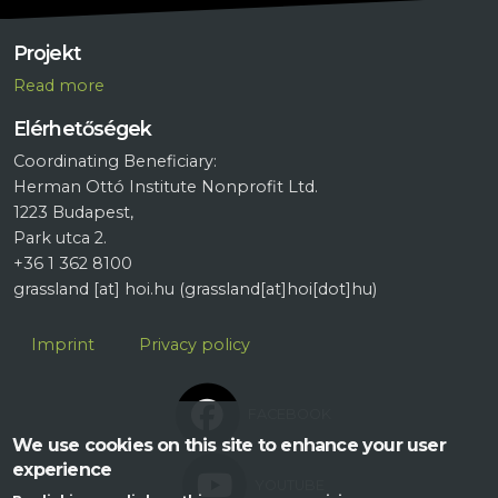
Projekt
R
ead more
Elérhetőségek
Coordinating Beneficiary:
Herman Ottó Institute Nonprofit Ltd.
1223 Budapest,
Park utca 2.
+36 1 362 8100
grassland
[at]
hoi.hu
(grassland[at]hoi[dot]hu)
Lábléc
Imprint
Privacy policy
FACEBOOK
We use cookies on this site to enhance your user
experience
YOUTUBE