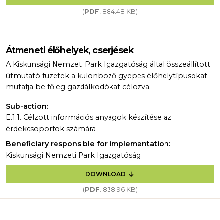
(
PDF
, 884.48 KB)
Átmeneti élőhelyek, cserjések
A Kiskunsági Nemzeti Park Igazgatóság által összeállított
útmutató füzetek a különböző gyepes élőhelytípusokat
mutatja be főleg gazdálkodókat célozva.
Sub-action:
E.1.1. Célzott információs anyagok készítése az
érdekcsoportok számára
Beneficiary responsible for implementation:
Kiskunsági Nemzeti Park Igazgatóság
DOWNLOAD
(
PDF
, 838.96 KB)