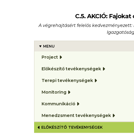
C.5. AKCIÓ: Fajokat
A végrehajtásért felelős kedvezményezet
Igazgatóság
MENU
Project
Előkészítő tevékenységek
Terepi tevékenységek
Monitoring
Kommunikáció
Menedzsment tevékenységek
BOOK TRAVERSAL LINKS FOR
ELŐKÉSZÍTŐ TEVÉKENYSÉGEK