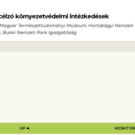
 célzó környezetvédelmi intézkedések
t: Magyar Természettudományi Múzeum, Hortobágyi Nemzeti
, Bükki Nemzeti Park Igazgatóság
 TEREPI TEVÉKENYSÉGEK
UP
MONITO