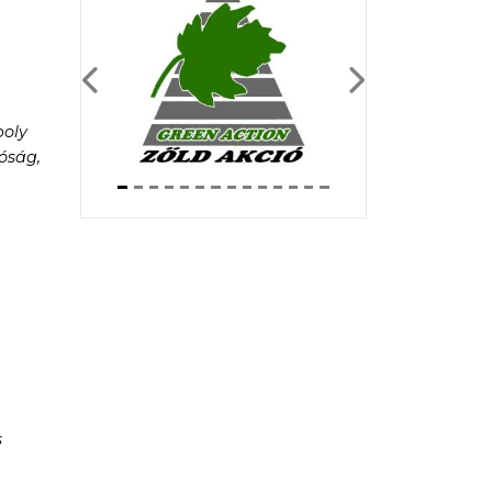
Previous
Next
poly
óság,
s