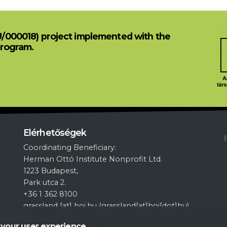
U/000018) project implemented with the
Program.
L
Elérhetőségek
Coordinating Beneficiary:
Herman Ottó Institute Nonprofit Ltd.
1223 Budapest,
Park utca 2.
+36 1 362 8100
grassland
[at]
hoi.hu
(grassland[at]hoi[dot]hu)
 your user experience