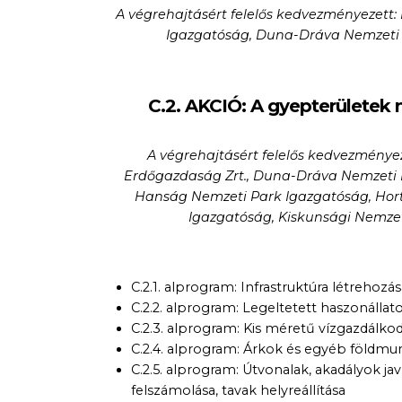
A végrehajtásért felelős kedvezményezett:
Igazgatóság, Duna-Dráva Nemzeti 
C.2. AKCIÓ: A gyepterületek 
A végrehajtásért felelős kedvezménye
Erdőgazdaság Zrt., Duna-Dráva Nemzeti P
Hanság Nemzeti Park Igazgatóság, Hor
Igazgatóság, Kiskunsági Nemzet
C.2.1. alprogram: Infrastruktúra létrehozás
C.2.2. alprogram: Legeltetett haszonállat
C.2.3. alprogram: Kis méretű vízgazdálkodás
C.2.4. alprogram: Árkok és egyéb földmu
C.2.5. alprogram: Útvonalak, akadályok javí
felszámolása, tavak helyreállítása