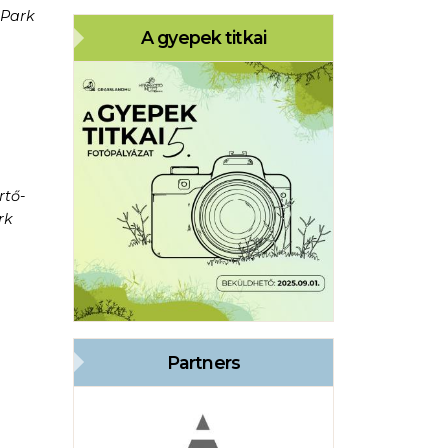
 Park
A gyepek titkai
rtő-
rk
Partners