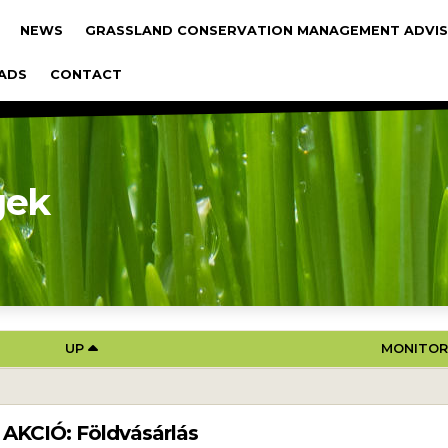
gáció
NEWS
GRASSLAND CONSERVATION MANAGEMENT ADVIS
ADS
CONTACT
gek
 TEREPI TEVÉKENYSÉGEK
UP
MONITO
. AKCIÓ: Földvásárlás