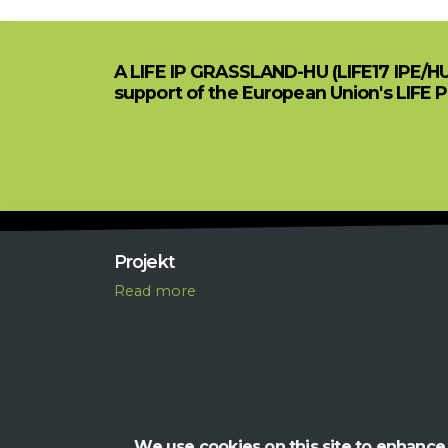
A LIFE IP GRASSLAND-HU (LIFE17 IPE/H
support of the European Union's LIFE 
Projekt
R
ead more
We use cookies on this site to enhance