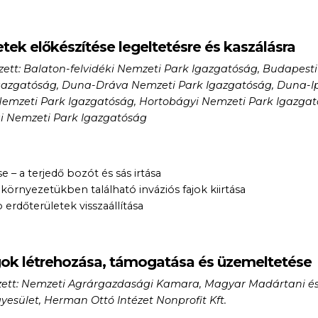
etek előkészítése legeltetésre és kaszálásra
zett: Balaton-felvidéki Nemzeti Park Igazgatóság, Budapesti
Igazgatóság, Duna-Dráva Nemzeti Park Igazgatóság, Duna-I
emzeti Park Igazgatóság, Hortobágyi Nemzeti Park Igazgat
i Nemzeti Park Igazgatóság
 – a terjedő bozót és sás irtása
 környezetükben található inváziós fajok kiirtása
 erdőterületek visszaállítása
ok létrehozása, támogatása és üzemeltetése
ezett: Nemzeti Agrárgazdasági Kamara, Magyar Madártani é
esület, Herman Ottó Intézet Nonprofit Kft.