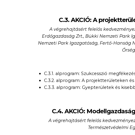
C.3. AKCIÓ: A projektterül
A végrehajtásért felelős kedvezménye
Erdőgazdaság Zrt., Bükki Nemzeti Park 
Nemzeti Park Igazgatóság, Fertő-Hanság N
Őrség
C.3.1. alprogram: Szukcesszió megfékezése
C.3.2. alprogram: A projektterületeken és
C.3.3. alprogram: Gyepterületek és kisebb
C.4. AKCIÓ: Modellgazdaság
A végrehajtásért felelős kedvezmény
Természetvédelmi Egy