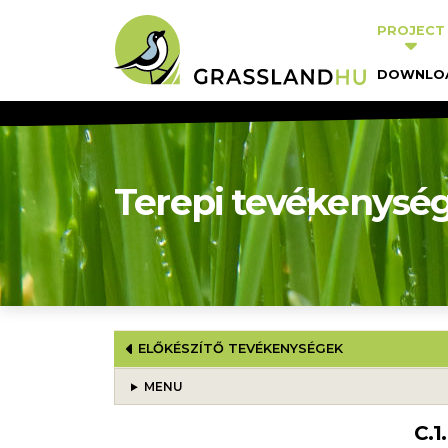
Skip to main content
Fő navi
PROJECT
DOWNLO
Terepi tevékenysé
BOOK TRAVERSAL LINKS FOR
ELŐKÉSZÍTŐ TEVÉKENYSÉGEK
MENU
C.1