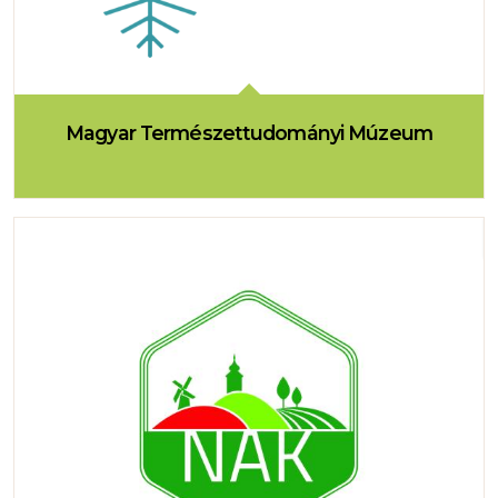
Magyar Természettudományi Múzeum