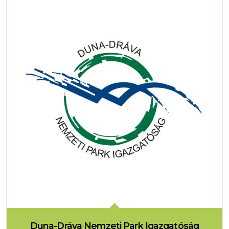
Duna-Dráva Nemzeti Park Igazgatóság