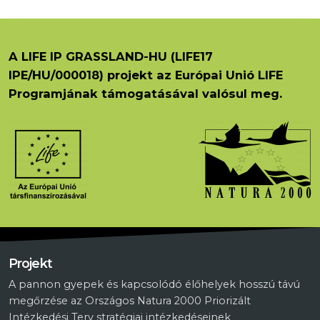
A LIFE IP GRASSLAND-HU (LIFE17
IPE/HU/000018) projekt az Európai Unió LIFE
Programjának támogatásával valósul meg.
Projekt
A pannon gyepek és kapcsolódó élőhelyek hosszú távú
megőrzése az Országos Natura 2000 Priorizált
Intézkedési Terv stratégiai intézkedéseinek