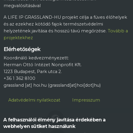
megvalósításával
A LIFE IP GRASSLAND-HU projekt célja a füves élőhelyek
és az ezekhez kötődő fajok természetvédelmi
helyzetének javítása és hosszú távú megőrzése.
Tovább a
projektekhez
Elérhetőségek
Koordináló kedvezményezett:
Herman Ottó Intézet Nonprofit Kft.
1223 Budapest, Park utca 2.
+36 1 362 8100
grassland
[at]
hoi.hu
(grassland[at]hoi[dot]hu)
Lábléc
Adatvédelmi nyilatkozat
Impresszum
FACEBOOK
A felhasználói élmény javítása érdekében a
webhelyen sütiket használunk