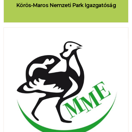
Körös-Maros Nemzeti Park Igazgatóság