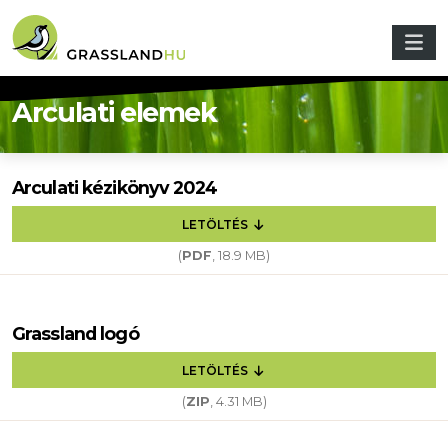
Ugrás a tartalomra
Arculati elemek
Arculati kézikönyv 2024
LETÖLTÉS
(
PDF
, 18.9 MB)
Grassland logó
LETÖLTÉS
(
ZIP
, 4.31 MB)