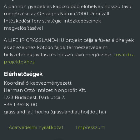
A pannon gyepek és kapcsolódó élőhelyek hosszú távú
megőrzése az Országos Natura 2000 Priorizált
Intézkedési Terv stratégiai intézkedéseinek
megvalósításával
A LIFE IP GRASSLAND-HU projekt célja a füves élőhelyek
és az ezekhez kötődő fajok természetvédelmi
helyzetének javítása és hosszú távú megőrzése.
Tovább a
projektekhez
Elérhetőségek
Koordináló kedvezményezett:
Herman Ottó Intézet Nonprofit Kft.
1223 Budapest, Park utca 2.
+36 1 362 8100
grassland
[at]
hoi.hu
(grassland[at]hoi[dot]hu)
Lábléc
Adatvédelmi nyilatkozat
Impresszum