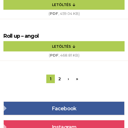
LETÖLTÉS
(
PDF
, 459.04 KB)
Roll up – angol
LETÖLTÉS
(
PDF
, 468.81 KB)
Oldalszámozás
Következő oldal
Utolsó oldal
1
2
›
»
Facebook
Instagram