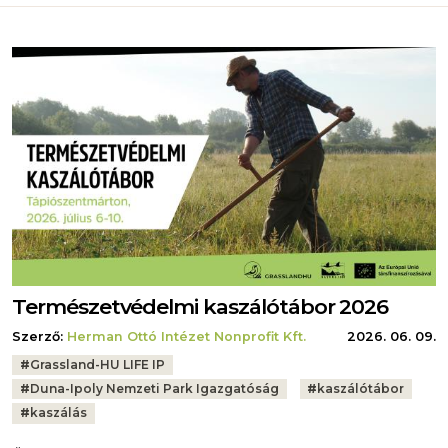
Természetvédelmi kaszálótábor 2026
Szerző:
Herman Ottó Intézet Nonprofit Kft.
2026. 06. 09.
Tags:
#
Grassland-HU LIFE IP
#
Duna-Ipoly Nemzeti Park Igazgatóság
#
kaszálótábor
#
kaszálás