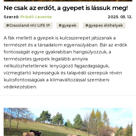
Ne csak az erdőt, a gyepet is lássuk meg!
Szerző:
Pribéli Levente
2025. 05. 12.
Tags:
#
Grassland-HU LIFE IP
#
gyepek
#
gyepes élőhelyek
A fák mellett a gyepek is kulcsszerepet játszanak a
természet és a társadalom egyensúlyában. Bár az erdők
fontosságát egyre gyakrabban hangsúlyozzuk, a
természetes gyepek legalább annyira
nélkülözhetetlenek: lenyűgöző fajgazdagságuk,
vízmegtartó képességük és talajvédő szerepük révén
kulcsfontosságúak a klímaváltozással szembeni
védekezésben.