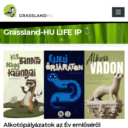
Ugrás a tartalomra
Grassland-HU LIFE IP
Alkotópályázatok az Év emlőséről