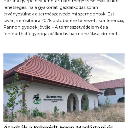
Hazánk gyepeinek fenntartható megőrzése csak akkor
lehetséges, ha a gyakorlati gazdálkodás során
érvényesülnek a természetvédelmi szempontok. Ezt
kívánja erősíteni a 2026 októberére tervezett konferencia,
Pannon gyepek jövője – A természetvédelem és a
fenntartható gyepgazdálkodás harmonizálása címmel.
Átadták a Schmidt Egon Madártani és