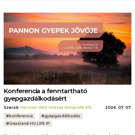
Konferencia a fenntartható
gyepgazdálkodásért
Szerző:
Herman Ottó Intézet Nonprofit Kft.
2026. 07. 07.
Tags:
#
konferencia
#
gyepgazdálkodás
#
Grassland-HU LIFE IP