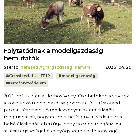
Folytatódnak a modellgazdaság
bemutatók
Szerző:
Nemzeti Agrárgazdasági Kamara
2026. 04. 29.
Tags:
#
Grassland-HU LIFE IP
#
modellgazdaság
#
természetvédelem
2026. május 7-én a Horhos Völgyi Ökobirtokon szervezik
a következő modellgazdaság bemutatót a Grassland-
projekt részeként. A rendezvényen az érdeklődők
megtudhatják, hogyan lehet hatékonyan védekezni a
belső élősködők ellen úgy, hogy közben megőrizzék
állataik egészségét és a gyógyszerek hatékonyságát.