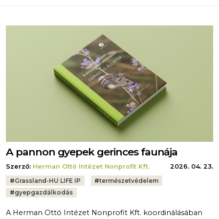
A pannon gyepek gerinces faunája
Szerző:
Herman Ottó Intézet Nonprofit Kft.
2026. 04. 23.
Tags:
#
Grassland-HU LIFE IP
#
természetvédelem
#
gyepgazdálkodás
A Herman Ottó Intézet Nonprofit Kft. koordinálásában