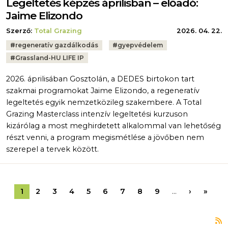
Legeltetés képzés áprilisban – előadó:
Jaime Elizondo
Szerző:
Total Grazing
2026. 04. 22.
Tags:
#
regeneratív gazdálkodás
#
gyepvédelem
#
Grassland-HU LIFE IP
2026. áprilisában Gosztolán, a DEDES birtokon tart
szakmai programokat Jaime Elizondo, a regeneratív
legeltetés egyik nemzetközileg szakembere. A Total
Grazing Masterclass intenzív legeltetési kurzuson
kizárólag a most meghirdetett alkalommal van lehetőség
részt venni, a program megismétlése a jövőben nem
szerepel a tervek között.
Oldalszámozás
Következ
Utols
1
2
3
4
5
6
7
8
9
…
›
»
F