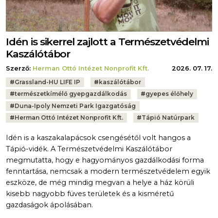
Idén is sikerrel zajlott a Természetvédelmi
Kaszálótábor
Szerző:
Herman Ottó Intézet Nonprofit Kft.
2026. 07. 17.
Tags:
#
Grassland-HU LIFE IP
#
kaszálótábor
#
természetkímélő gyepgazdálkodás
#
gyepes élőhely
#
Duna-Ipoly Nemzeti Park Igazgatóság
#
Herman Ottó Intézet Nonprofit Kft.
#
Tápió Natúrpark
Idén is a kaszakalapácsok csengésétől volt hangos a
Tápió-vidék. A Természetvédelmi Kaszálótábor
megmutatta, hogy e hagyományos gazdálkodási forma
fenntartása, nemcsak a modern természetvédelem egyik
eszköze, de még mindig megvan a helye a ház körüli
kisebb nagyobb füves területek és a kisméretű
gazdaságok ápolásában.