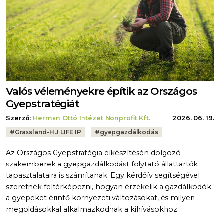
Valós véleményekre építik az Országos
Gyepstratégiát
Szerző:
Herman Ottó Intézet Nonprofit Kft.
2026. 06. 19.
Tags:
#
Grassland-HU LIFE IP
#
gyepgazdálkodás
Az Országos Gyepstratégia elkészítésén dolgozó
szakemberek a gyepgazdálkodást folytató állattartók
tapasztalataira is számítanak. Egy kérdőív segítségével
szeretnék feltérképezni, hogyan érzékelik a gazdálkodók
a gyepeket érintő környezeti változásokat, és milyen
megoldásokkal alkalmazkodnak a kihívásokhoz.