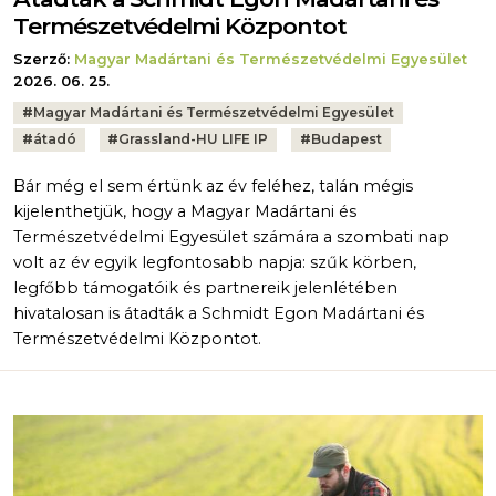
Természetvédelmi Központot
Szerző:
Magyar Madártani és Természetvédelmi Egyesület
2026. 06. 25.
Tags:
#
Magyar Madártani és Természetvédelmi Egyesület
#
átadó
#
Grassland-HU LIFE IP
#
Budapest
Bár még el sem értünk az év feléhez, talán mégis
kijelenthetjük, hogy a Magyar Madártani és
Természetvédelmi Egyesület számára a szombati nap
volt az év egyik legfontosabb napja: szűk körben,
legfőbb támogatóik és partnereik jelenlétében
hivatalosan is átadták a Schmidt Egon Madártani és
Természetvédelmi Központot.