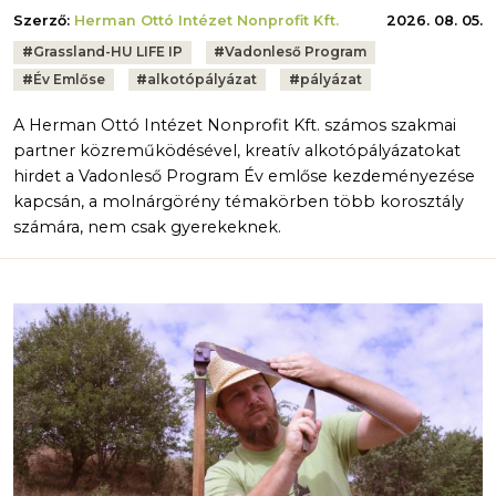
Szerző:
Herman Ottó Intézet Nonprofit Kft.
2026. 08. 05.
Tags:
#
Grassland-HU LIFE IP
#
Vadonleső Program
#
Év Emlőse
#
alkotópályázat
#
pályázat
A Herman Ottó Intézet Nonprofit Kft. számos szakmai
partner közreműködésével, kreatív alkotópályázatokat
hirdet a Vadonleső Program Év emlőse kezdeményezése
kapcsán, a molnárgörény témakörben több korosztály
számára, nem csak gyerekeknek.