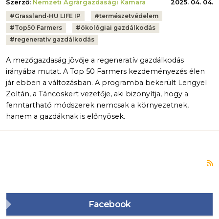
Szerző:
Nemzeti Agrárgazdasági Kamara
2025. 04. 04.
Tags:
#
Grassland-HU LIFE IP
#
természetvédelem
#
Top50 Farmers
#
ökológiai gazdálkodás
#
regeneratív gazdálkodás
A mezőgazdaság jövője a regeneratív gazdálkodás
irányába mutat. A Top 50 Farmers kezdeményezés élen
jár ebben a változásban. A programba bekerült Lengyel
Zoltán, a Táncoskert vezetője, aki bizonyítja, hogy a
fenntartható módszerek nemcsak a környezetnek,
hanem a gazdáknak is előnyösek.
F
Facebook