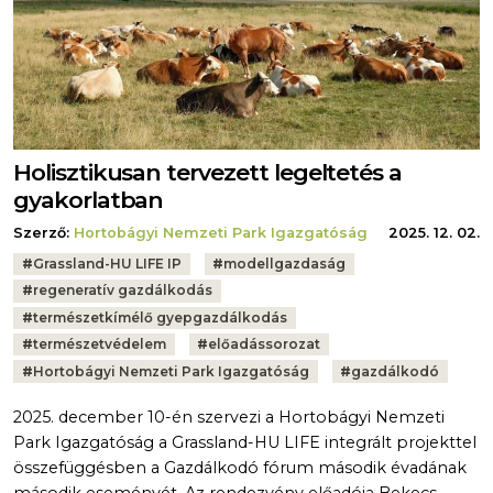
Holisztikusan tervezett legeltetés a
gyakorlatban
Szerző:
Hortobágyi Nemzeti Park Igazgatóság
2025. 12. 02.
Tags:
#
Grassland-HU LIFE IP
#
modellgazdaság
#
regeneratív gazdálkodás
#
természetkímélő gyepgazdálkodás
#
természetvédelem
#
előadássorozat
#
Hortobágyi Nemzeti Park Igazgatóság
#
gazdálkodó
2025. december 10-én szervezi a Hortobágyi Nemzeti
Park Igazgatóság a Grassland-HU LIFE integrált projekttel
összefüggésben a Gazdálkodó fórum második évadának
második eseményét. Az rendezvény előadója Bekecs