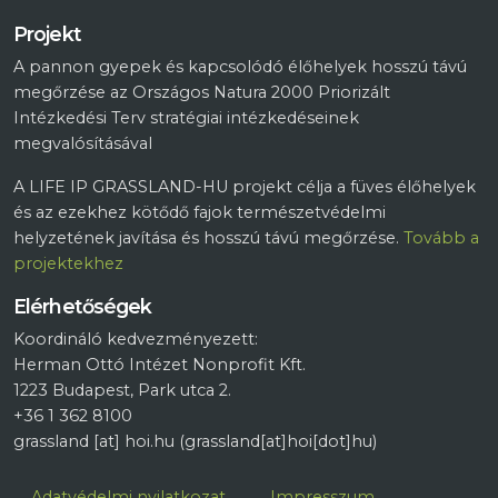
Projekt
A pannon gyepek és kapcsolódó élőhelyek hosszú távú
megőrzése az Országos Natura 2000 Priorizált
Intézkedési Terv stratégiai intézkedéseinek
megvalósításával
A LIFE IP GRASSLAND-HU projekt célja a füves élőhelyek
és az ezekhez kötődő fajok természetvédelmi
helyzetének javítása és hosszú távú megőrzése.
Tovább a
projektekhez
Elérhetőségek
Koordináló kedvezményezett:
Herman Ottó Intézet Nonprofit Kft.
1223 Budapest, Park utca 2.
+36 1 362 8100
grassland
[at]
hoi.hu
(grassland[at]hoi[dot]hu)
Lábléc
Adatvédelmi nyilatkozat
Impresszum