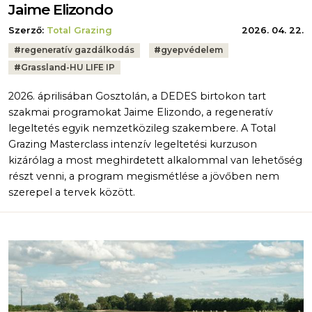
Jaime Elizondo
Szerző:
Total Grazing
2026. 04. 22.
Tags:
#
regeneratív gazdálkodás
#
gyepvédelem
#
Grassland-HU LIFE IP
2026. áprilisában Gosztolán, a DEDES birtokon tart
szakmai programokat Jaime Elizondo, a regeneratív
legeltetés egyik nemzetközileg szakembere. A Total
Grazing Masterclass intenzív legeltetési kurzuson
kizárólag a most meghirdetett alkalommal van lehetőség
részt venni, a program megismétlése a jövőben nem
szerepel a tervek között.