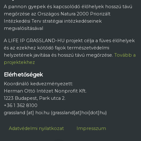
A pannon gyepek és kapcsolódó élőhelyek hosszú távú
megőrzése az Országos Natura 2000 Priorizált
Intézkedési Terv stratégiai intézkedéseinek
megvalósításával
A LIFE IP GRASSLAND-HU projekt célja a füves élőhelyek
és az ezekhez kötődő fajok természetvédelmi
helyzetének javítása és hosszú távú megőrzése.
Tovább a
projektekhez
Elérhetőségek
Koordináló kedvezményezett:
Herman Ottó Intézet Nonprofit Kft.
1223 Budapest, Park utca 2.
+36 1 362 8100
grassland
[at]
hoi.hu
(grassland[at]hoi[dot]hu)
Lábléc
Adatvédelmi nyilatkozat
Impresszum