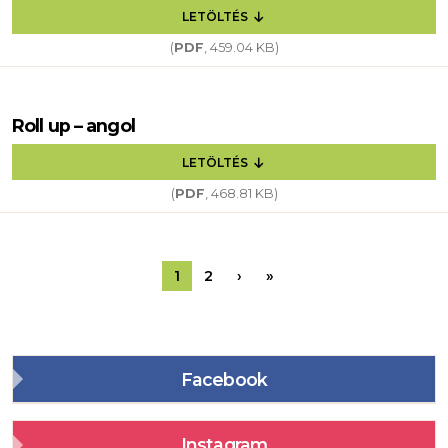
LETÖLTÉS
(
PDF
, 459.04 KB)
Roll up – angol
LETÖLTÉS
(
PDF
, 468.81 KB)
Oldalszámozás
Következő oldal
Utolsó oldal
1
2
›
»
Facebook
Instagram