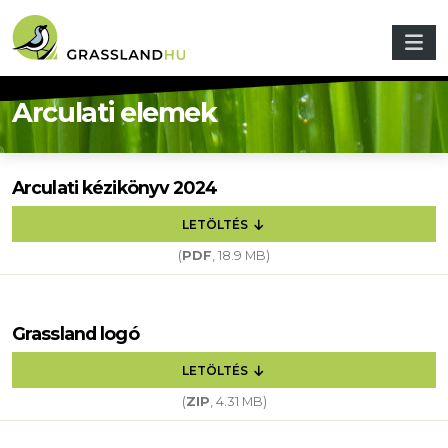
Ugrás a tartalomra
Arculati elemek
Arculati kézikönyv 2024
LETÖLTÉS
(
PDF
, 18.9 MB)
Grassland logó
LETÖLTÉS
(
ZIP
, 4.31 MB)