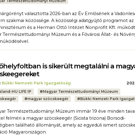
ar Természettudományi Múzeum
árgörényt választotta 2026-ban az Év Emlősének a Vadonles
m szakmai közössége. A közösségi adatgyűjtő programot az
inisztérium és a Herman Ottó Intézet Nonprofit Kft. működt
 Természettudományi Múzeum és a Fővárosi Állat- és Növén
működésével.
lőhelyfoltban is sikerült megtalálni a magy
skeegereket
:
Bükki Nemzeti Park Igazgatóság
2024
sland-HU LIFE IP
#
Magyar Természettudományi Múzeum
skeegér
#
magyar szöcskeegér
#
Bükki Nemzeti Park Igazga
yar Természettudományi Múzeum immár 19 éve minden tavas
zel felméri a magyar szöcskeegér (Sicista trizona) Borsodi-
gben található állományát, amely az egyedüli ismert szöcsk
ció Magyarországon.