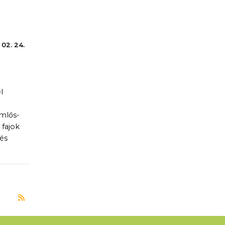
a
 02. 24.
l
mlős-
 fajok
és
Feliratkozás a következőre: Magyar Természettud