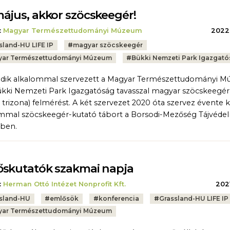
ájus, akkor szöcskeegér!
:
Magyar Természettudományi Múzeum
2022.
sland-HU LIFE IP
#
magyar szöcskeegér
ar Természettudományi Múzeum
#
Bükki Nemzeti Park Igazgat
dik alkalommal szervezett a Magyar Természettudományi 
ükki Nemzeti Park Igazgatóság tavasszal magyar szöcskeegér
ta trizona) felmérést. A két szervezet 2020 óta szervez évente 
mmal szöcskeegér-kutató tábort a Borsodi-Mezőség Tájvéde
tben.
skutatók szakmai napja
:
Herman Ottó Intézet Nonprofit Kft.
2021
sland-HU
#
emlősök
#
konferencia
#
Grassland-HU LIFE IP
ar Természettudományi Múzeum