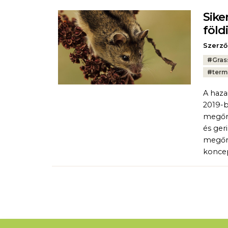
Sike
föld
Szerző
Tags:
#
Gras
#
term
A haza
2019-b
megőr
és ger
megőrz
konce