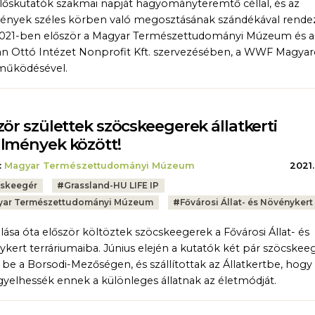
őskutatók szakmai napját hagyományteremtő céllal, és az
nyek széles körben való megosztásának szándékával rende
021-ben először a Magyar Természettudományi Múzeum és a
 Ottó Intézet Nonprofit Kft. szervezésében, a WWF Magyar
működésével.
zör születtek szöcskeegerek állatkerti
lmények között!
:
Magyar Természettudományi Múzeum
2021.
skeegér
#
Grassland-HU LIFE IP
ar Természettudományi Múzeum
#
Fővárosi Állat- és Növénykert
lása óta először költöztek szöcskeegerek a Fővárosi Állat- és
kert terráriumaiba. Június elején a kutatók két pár szöcskee
 be a Borsodi-Mezőségen, és szállítottak az Állatkertbe, hogy
yelhessék ennek a különleges állatnak az életmódját.