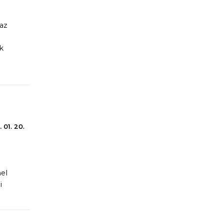
 az
k
 01. 20.
el
i