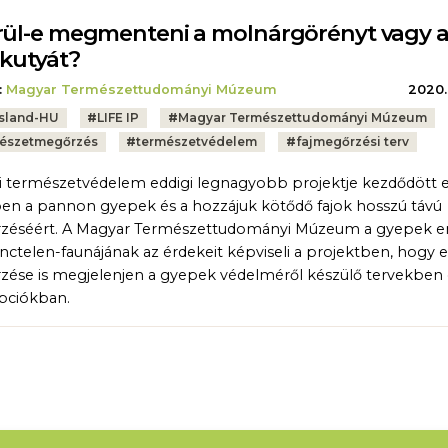
rül-e megmenteni a molnárgörényt vagy 
ikutyát?
:
Magyar Természettudományi Múzeum
2020.
sland-HU
#
LIFE IP
#
Magyar Természettudományi Múzeum
észetmegőrzés
#
természetvédelem
#
fajmegőrzési terv
i természetvédelem eddigi legnagyobb projektje kezdődött e
en a pannon gyepek és a hozzájuk kötődő fajok hosszú távú
zéséért. A Magyar Természettudományi Múzeum a gyepek e
inctelen-faunájának az érdekeit képviseli a projektben, hogy e
ése is megjelenjen a gyepek védelméről készülő tervekben 
pciókban.