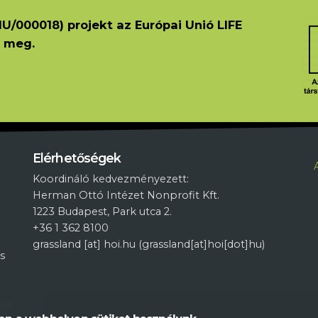
U/000018) projekt az Európai Unió LIFE
 meg.
L
Elérhetőségek
Koordináló kedvezményezett:
Herman Ottó Intézet Nonprofit Kft.
1223 Budapest, Park utca 2.
+36 1 362 8100
grassland
[at]
hoi.hu
(grassland[at]hoi[dot]hu)
s
hez