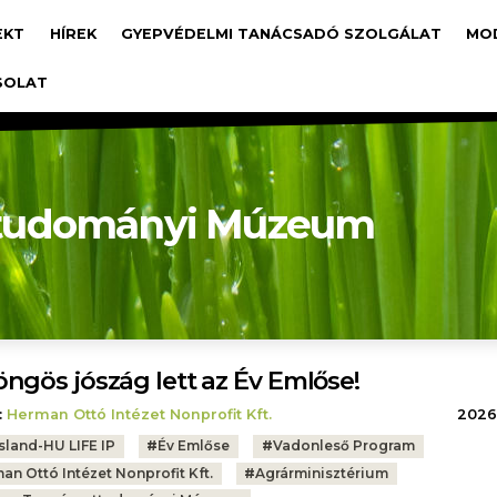
avigáció
EKT
HÍREK
GYEPVÉDELMI TANÁCSADÓ SZOLGÁLAT
MO
SOLAT
ttudományi Múzeum
ngös jószág lett az Év Emlőse!
:
Herman Ottó Intézet Nonprofit Kft.
2026.
sland-HU LIFE IP
#
Év Emlőse
#
Vadonleső Program
an Ottó Intézet Nonprofit Kft.
#
Agrárminisztérium