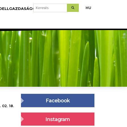
Keresés
HU
DELLGAZDASÁGOK
LETÖLTÉS
Facebook
 02. 18.
Instagram