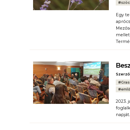
#
szöc
Egy te
aprócs
Mezősé
mellet
Termé
Besz
Szerző
Tags:
#
Gras
#
emlő
2023. 
foglal
napját.