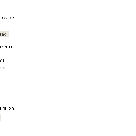
 05. 27.
óság
Múzeum
két
lmi
. 11. 20.