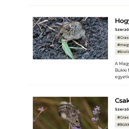
Hogy
Szerző
Tags:
#
Gras
#
magy
#
biol
A Magy
Bükki 
egyetl
Csak
Szerző
Tags:
#
Gras
#
Bükk