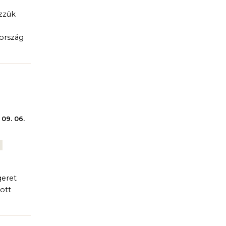
zzük
ország
 09. 06.
geret
 ott