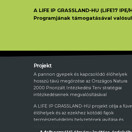
A LIFE IP GRASSLAND-HU (LIFE17 IPE/H
Programjának támogatásával valósul
Projekt
A pannon gyepek és kapcsolódó élőhelyek
hosszú távú megőrzése az Országos Natura
2000 Priorizált Intézkedési Terv stratégiai
intézkedéseinek megvalósításával
A LIFE IP GRASSLAND-HU projekt célja a füve
élőhelyek és az ezekhez kötődő fajok
természetvédelmi helyzetének javítása és
hosszú távú megőrzése.
Tovább a projektek