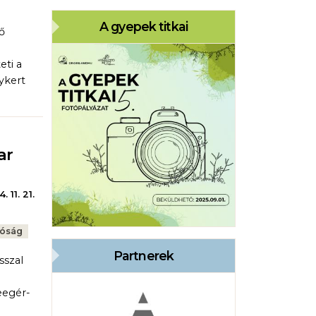
A gyepek titkai
ő
eti a
ykert
ar
. 11. 21.
tóság
Partnerek
szal
eegér-