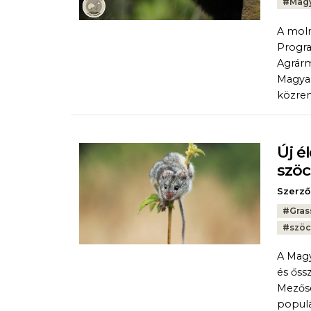
#
Magy
A moln
Progra
Agrárm
Magyar
közre
Új é
szöc
Szerző
Tags:
#
Gras
#
szöc
A Mag
és őss
Mezősé
populá