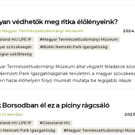
an védhetők meg ritka élőlényeink?
:
Magyar Természettudományi Múzeum
2024.
sland-HU LIFE IP
#
Magyar Természettudományi Múzeum
ar szöcskeegér
#
Bükki Nemzeti Park Igazgatóság
ógiai sokféleség
ar Természettudományi Múzeum által végzett feladatok közü
Nemzeti Park Igazgatóságának területén, a magyar szöcskee
en hazai élőhelyén folyó munkát mutatja be legújabb írásuk.
 Borsodban él ez a piciny rágcsáló
:
Greendex
2023.
sland-HU LIFE IP
#
Grassland-HU
i Nemzeti Park Igazgatóság
#
Magyar Természettudományi Múz