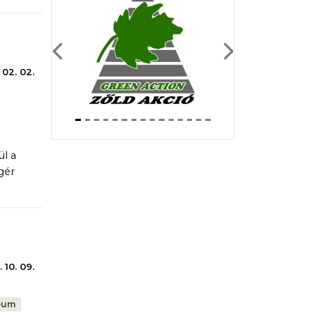
Previous
Next
 02. 02.
l a
gér
 10. 09.
eum