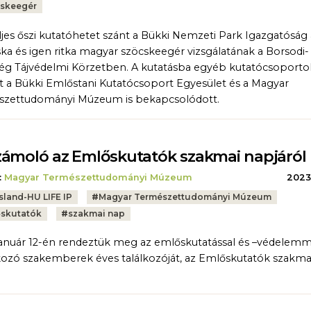
skeegér
ljes őszi kutatóhetet szánt a Bükki Nemzeti Park Igazgatóság
ka és igen ritka magyar szöcskeegér vizsgálatának a Borsodi-
g Tájvédelmi Körzetben. A kutatásba egyéb kutatócsoporto
t a Bükki Emlőstani Kutatócsoport Egyesület és a Magyar
szettudományi Múzeum is bekapcsolódott.
ámoló az Emlőskutatók szakmai napjáról
:
Magyar Természettudományi Múzeum
2023.
sland-HU LIFE IP
#
Magyar Természettudományi Múzeum
skutatók
#
szakmai nap
január 12-én rendeztük meg az emlőskutatással és –védelemm
kozó szakemberek éves találkozóját, az Emlőskutatók szakma