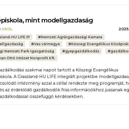
piskola, mint modellgazdaság
:
VAOL
2025.
sland-HU LIFE IP
#
Nemzeti Agrárgazdasági Kamara
ellgazdaság
#
Vas vármegye
#
Kőszegi Evangélikus Középisk
gi Nemzeti Park Igazgatóság
#
gyepgazdálkodás
#
gazdálko
an Ottó Intézet Nonprofit Kft.
zdálkodási szakmai napot tartott a Kőszegi Evangélikus
skola. A Grassland-HU LIFE integrált projektbe modellgazda
solódó intézmény azzal a céllal rendezte meg programját, h
i és az érdeklődő gazdálkodók friss információkhoz jussanak e
zdálkodással összefüggő kérdésekben.