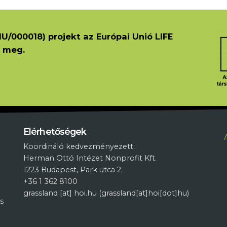
U/000018) projekt az Európai Unió LIFE
 meg.
L
Elérhetőségek
Koordináló kedvezményezett:
Herman Ottó Intézet Nonprofit Kft.
1223 Budapest, Park utca 2.
+36 1 362 8100
grassland
[at]
hoi.hu
(grassland[at]hoi[dot]hu)
s