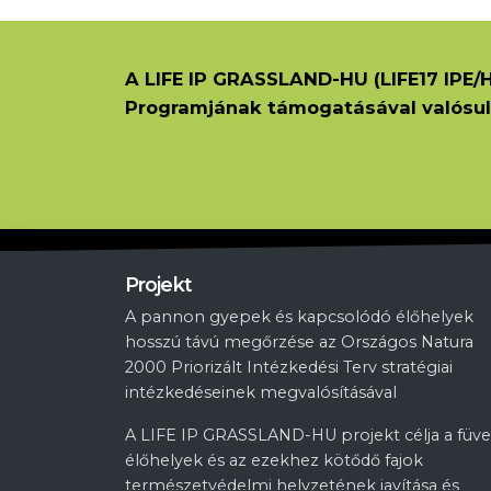
A LIFE IP GRASSLAND-HU (LIFE17 IPE/H
Programjának támogatásával valósul
Projekt
A pannon gyepek és kapcsolódó élőhelyek
hosszú távú megőrzése az Országos Natura
2000 Priorizált Intézkedési Terv stratégiai
intézkedéseinek megvalósításával
A LIFE IP GRASSLAND-HU projekt célja a füve
élőhelyek és az ezekhez kötődő fajok
természetvédelmi helyzetének javítása és