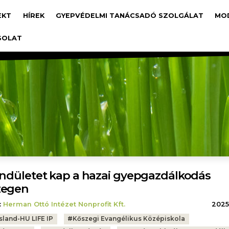
avigáció
EKT
HÍREK
GYEPVÉDELMI TANÁCSADÓ SZOLGÁLAT
MO
SOLAT
endületet kap a hazai gyepgazdálkodás
zegen
:
Herman Ottó Intézet Nonprofit Kft.
2025.
sland-HU LIFE IP
#
Kőszegi Evangélikus Középiskola