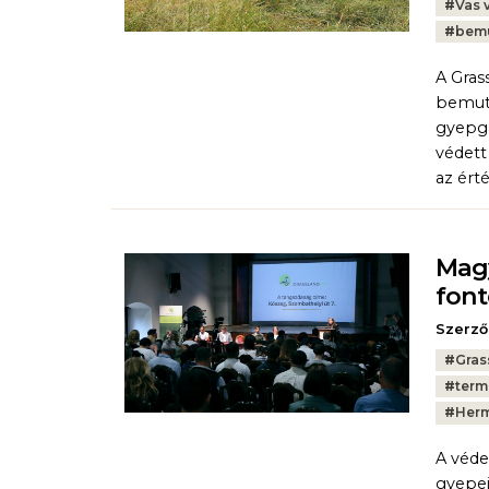
#
Vas 
#
bem
A Gras
bemuta
gyepga
védett
az ért
Magy
fon
Szerző
Tags:
#
Gras
#
term
#
Herm
A véde
gyepei