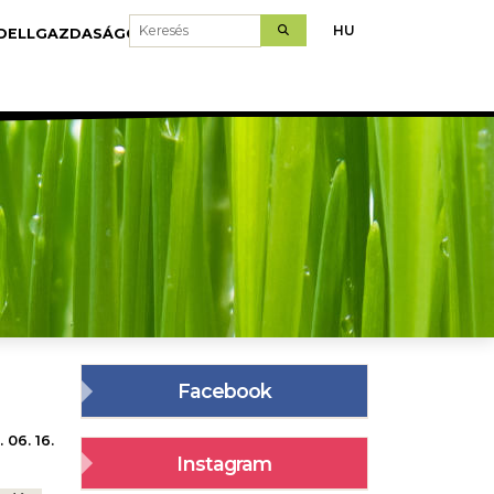
Keresés
HU
DELLGAZDASÁGOK
LETÖLTÉS
Facebook
 06. 16.
Instagram