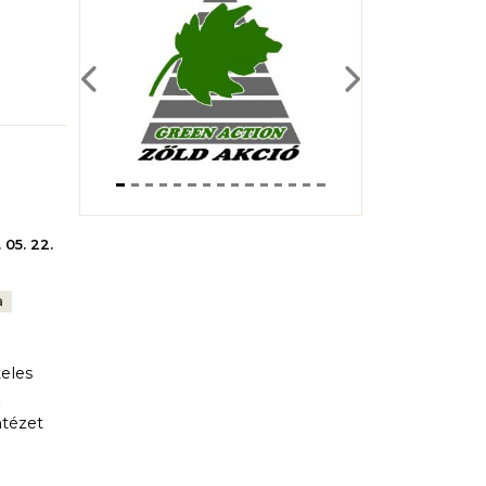
Previous
Next
 05. 22.
a
eles
z
ntézet