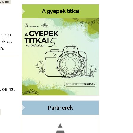
kodás
A gyepek titkai
a nem
ek és
n.
 06. 12.
Partnerek