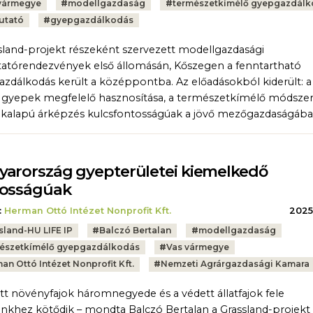
vármegye
#
modellgazdaság
#
természetkímélő gyepgazdál
utató
#
gyepgazdálkodás
sland-projekt részeként szervezett modellgazdasági
tórendezvények első állomásán, Kőszegen a fenntartható
zdálkodás került a középpontba. Az előadásokból kiderült: 
 gyepek megfelelő hasznosítása, a természetkímélő módszer
ékalapú árképzés kulcsfontosságúak a jövő mezőgazdaságába
arország gyepterületei kiemelkedő
tosságúak
:
Herman Ottó Intézet Nonprofit Kft.
2025.
sland-HU LIFE IP
#
Balczó Bertalan
#
modellgazdaság
észetkímélő gyepgazdálkodás
#
Vas vármegye
an Ottó Intézet Nonprofit Kft.
#
Nemzeti Agrárgazdasági Kamara
tt növényfajok háromnegyede és a védett állatfajok fele
nkhez kötődik – mondta Balczó Bertalan a Grassland-projekt