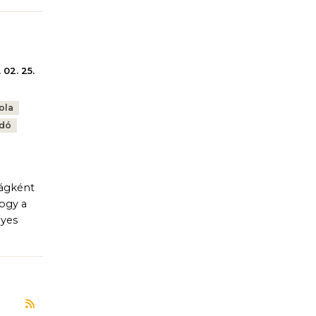
 02. 25.
ola
dó
ságként
ogy a
gyes
Feliratkozás a következőre: Vas vármegye