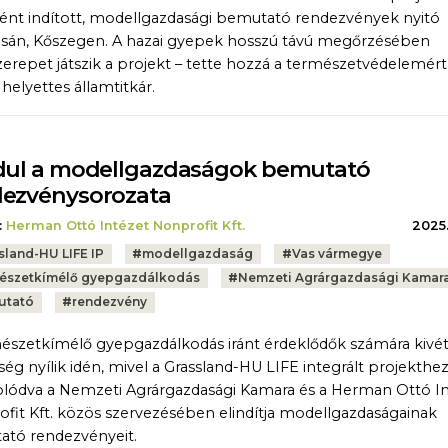
ént indított, modellgazdasági bemutató rendezvények nyitó
sán, Kőszegen. A hazai gyepek hosszú távú megőrzésében
zerepet játszik a projekt – tette hozzá a természetvédelemért
 helyettes államtitkár.
dul a modellgazdaságok bemutató
ezvénysorozata
:
Herman Ottó Intézet Nonprofit Kft.
2025.
sland-HU LIFE IP
#
modellgazdaság
#
Vas vármegye
észetkímélő gyepgazdálkodás
#
Nemzeti Agrárgazdasági Kamar
utató
#
rendezvény
észetkímélő gyepgazdálkodás iránt érdeklődők számára kivét
ség nyílik idén, mivel a Grassland-HU LIFE integrált projekthe
lódva a Nemzeti Agrárgazdasági Kamara és a Herman Ottó I
fit Kft. közös szervezésében elindítja modellgazdaságainak
tó rendezvényeit.