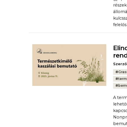
részek
állomá
kulcss
felelős
Elin
rend
Szerző
Tags:
#
Gras
#
term
#
bem
A term
lehető
kapcso
Nonpro
bemuta