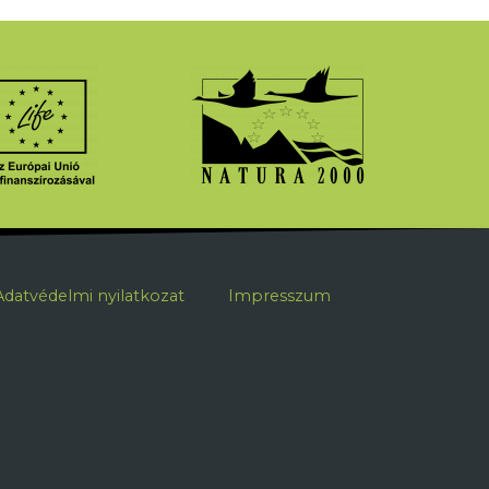
ábléc
Adatvédelmi nyilatkozat
Impresszum