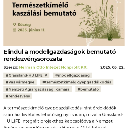
Elindul a modellgazdaságok bemutató
rendezvénysorozata
Szerző:
Herman Ottó Intézet Nonprofit Kft.
2025. 05. 22.
Tags:
#
Grassland-HU LIFE IP
#
modellgazdaság
#
Vas vármegye
#
természetkímélő gyepgazdálkodás
#
Nemzeti Agrárgazdasági Kamara
#
bemutató
#
rendezvény
A természetkímélő gyepgazdálkodás iránt érdeklődők
számára kivételes lehetőség nyílik idén, mivel a Grassland-
HU LIFE integrált projekthez kapcsolódva a Nemzeti
Agrárgazdasági Kamara és a Herman Ottó Intézet