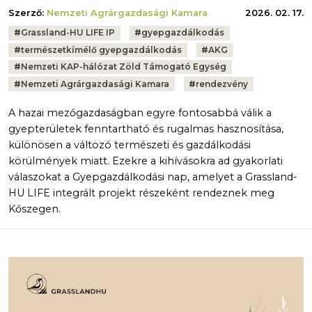
Szerző:
Nemzeti Agrárgazdasági Kamara
2026. 02. 17.
Tags:
#
Grassland-HU LIFE IP
#
gyepgazdálkodás
#
természetkímélő gyepgazdálkodás
#
AKG
#
Nemzeti KAP-hálózat Zöld Támogató Egység
#
Nemzeti Agrárgazdasági Kamara
#
rendezvény
A hazai mezőgazdaságban egyre fontosabbá válik a
gyepterületek fenntartható és rugalmas hasznosítása,
különösen a változó természeti és gazdálkodási
körülmények miatt. Ezekre a kihívásokra ad gyakorlati
válaszokat a Gyepgazdálkodási nap, amelyet a Grassland-
HU LIFE integrált projekt részeként rendeznek meg
Kőszegen.