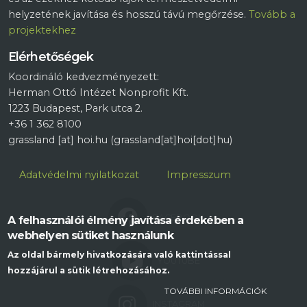
helyzetének javítása és hosszú távú megőrzése.
Tovább a
projektekhez
Elérhetőségek
Koordináló kedvezményezett:
Herman Ottó Intézet Nonprofit Kft.
1223 Budapest, Park utca 2.
+36 1 362 8100
grassland
[at]
hoi.hu
(grassland[at]hoi[dot]hu)
Lábléc
Adatvédelmi nyilatkozat
Impresszum
FACEBOOK
A felhasználói élmény javítása érdekében a
webhelyen sütiket használunk
Az oldal bármely hivatkozására való kattintással
YOUTUBE
hozzájárul a sütik létrehozásához.
TOVÁBBI INFORMÁCIÓK
INSTAGRAM