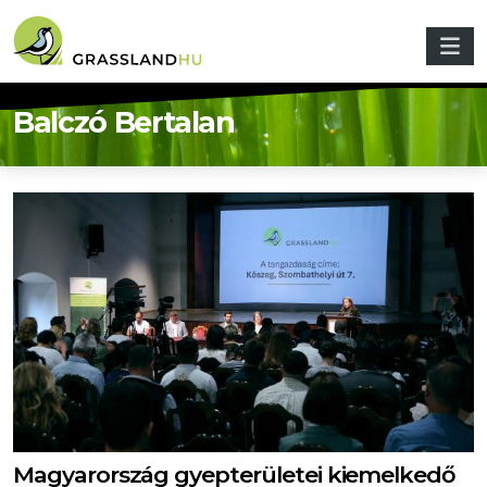
Ugrás a tartalomra
Balczó Bertalan
Magyarország gyepterületei kiemelkedő