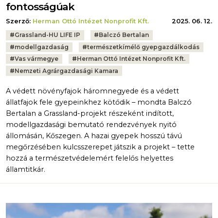
fontosságúak
Szerző:
Herman Ottó Intézet Nonprofit Kft.
2025. 06. 12.
Tags:
#
Grassland-HU LIFE IP
#
Balczó Bertalan
#
modellgazdaság
#
természetkímélő gyepgazdálkodás
#
Vas vármegye
#
Herman Ottó Intézet Nonprofit Kft.
#
Nemzeti Agrárgazdasági Kamara
A védett növényfajok háromnegyede és a védett
állatfajok fele gyepeinkhez kötődik – mondta Balczó
Bertalan a Grassland-projekt részeként indított,
modellgazdasági bemutató rendezvények nyitó
állomásán, Kőszegen. A hazai gyepek hosszú távú
megőrzésében kulcsszerepet játszik a projekt – tette
hozzá a természetvédelemért felelős helyettes
államtitkár.