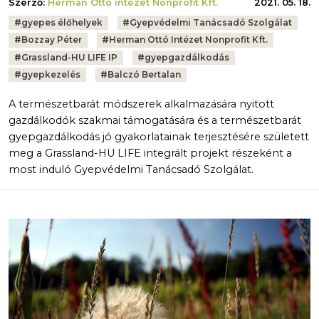
Szerző:
Herman Ottó intézet Nonprofit Kft.
2021. 05. 18.
Tags:
#
gyepes élőhelyek
#
Gyepvédelmi Tanácsadó Szolgálat
#
Bozzay Péter
#
Herman Ottó Intézet Nonprofit Kft.
#
Grassland-HU LIFE IP
#
gyepgazdálkodás
#
gyepkezelés
#
Balczó Bertalan
A természetbarát módszerek alkalmazására nyitott
gazdálkodók szakmai támogatására és a természetbarát
gyepgazdálkodás jó gyakorlatainak terjesztésére született
meg a Grassland-HU LIFE integrált projekt részeként a
most induló Gyepvédelmi Tanácsadó Szolgálat.