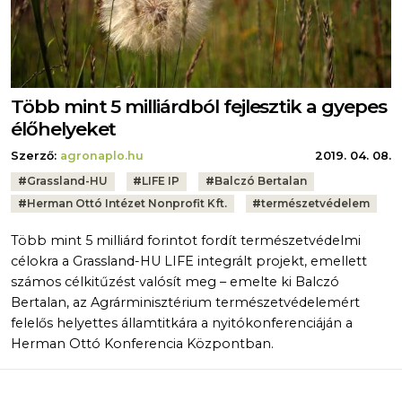
Több mint 5 milliárdból fejlesztik a gyepes
élőhelyeket
Szerző:
agronaplo.hu
2019. 04. 08.
Tags:
#
Grassland-HU
#
LIFE IP
#
Balczó Bertalan
#
Herman Ottó Intézet Nonprofit Kft.
#
természetvédelem
Több mint 5 milliárd forintot fordít természetvédelmi
célokra a Grassland-HU LIFE integrált projekt, emellett
számos célkitűzést valósít meg – emelte ki Balczó
Bertalan, az Agrárminisztérium természetvédelemért
felelős helyettes államtitkára a nyitókonferenciáján a
Herman Ottó Konferencia Központban.