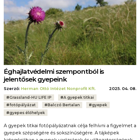
Éghajlatvédelmi szempontból is
jelentősek gyepeink
Szerző:
Herman Ottó Intézet Nonprofit Kft.
2025. 04. 08.
Tags:
#
Grassland-HU LIFE IP
#
A gyepek titkai
#
fotópályázat
#
Balczó Bertalan
#
gyepek
#
gyepes élőhelyek
A gyepek titkai fotópályázatnak célja felhívni a figyelmet a
gyepek szépségére és sokszínűségére. A tájképek
kategóriában a gyepek varázsának és változatosságának