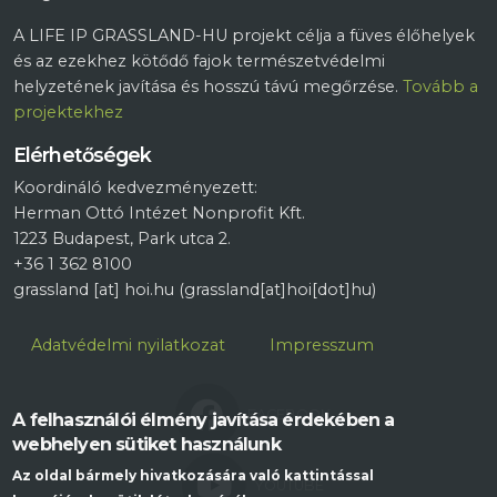
A LIFE IP GRASSLAND-HU projekt célja a füves élőhelyek
és az ezekhez kötődő fajok természetvédelmi
helyzetének javítása és hosszú távú megőrzése.
Tovább a
projektekhez
Elérhetőségek
Koordináló kedvezményezett:
Herman Ottó Intézet Nonprofit Kft.
1223 Budapest, Park utca 2.
+36 1 362 8100
grassland
[at]
hoi.hu
(grassland[at]hoi[dot]hu)
Lábléc
Adatvédelmi nyilatkozat
Impresszum
FACEBOOK
A felhasználói élmény javítása érdekében a
webhelyen sütiket használunk
Az oldal bármely hivatkozására való kattintással
YOUTUBE