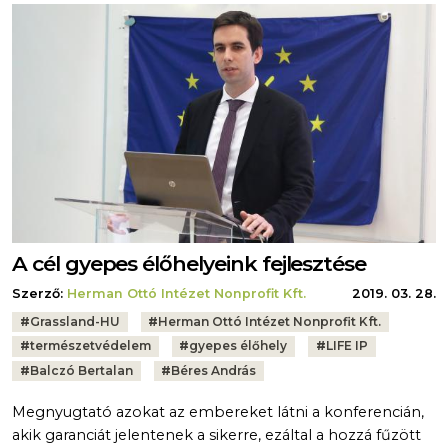
A cél gyepes élőhelyeink fejlesztése
Szerző:
Herman Ottó Intézet Nonprofit Kft.
2019. 03. 28.
Tags:
#
Grassland-HU
#
Herman Ottó Intézet Nonprofit Kft.
#
természetvédelem
#
gyepes élőhely
#
LIFE IP
#
Balczó Bertalan
#
Béres András
Megnyugtató azokat az embereket látni a konferencián,
akik garanciát jelentenek a sikerre, ezáltal a hozzá fűzött