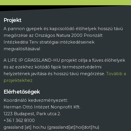
Projekt
A pannon gyepek és kapcsolódó élőhelyek hosszú távú
megőrzése az Országos Natura 2000 Priorizált
Intézkedési Terv stratégiai intézkedéseinek
megvalósításával
A LIFE IP GRASSLAND-HU projekt célja a füves élőhelyek
és az ezekhez kötődő fajok természetvédelmi
helyzetének javítása és hosszú távú megőrzése.
Tovább a
projektekhez
Elérhetőségek
Koordináló kedvezményezett:
Herman Ottó Intézet Nonprofit Kft.
1223 Budapest, Park utca 2.
+36 1 362 8100
grassland
[at]
hoi.hu
(grassland[at]hoi[dot]hu)