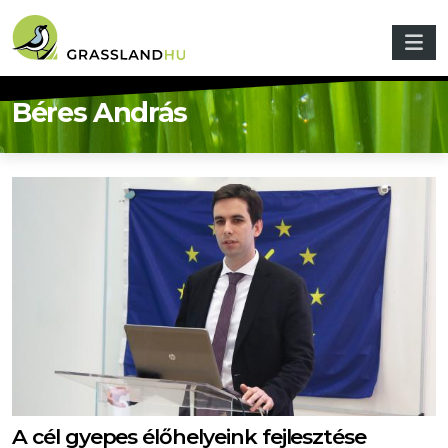
Ugrás a tartalomra
Béres András
A cél gyepes élőhelyeink fejlesztése