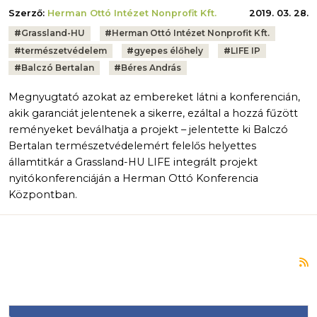
Szerző:
Herman Ottó Intézet Nonprofit Kft.
2019. 03. 28.
Tags:
#
Grassland-HU
#
Herman Ottó Intézet Nonprofit Kft.
#
természetvédelem
#
gyepes élőhely
#
LIFE IP
#
Balczó Bertalan
#
Béres András
Megnyugtató azokat az embereket látni a konferencián,
akik garanciát jelentenek a sikerre, ezáltal a hozzá fűzött
reményeket beválhatja a projekt – jelentette ki Balczó
Bertalan természetvédelemért felelős helyettes
államtitkár a Grassland-HU LIFE integrált projekt
nyitókonferenciáján a Herman Ottó Konferencia
Központban.
F