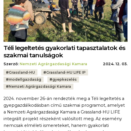
Téli legeltetés gyakorlati tapasztalatok és
szakmai tanulságok
Szerző:
Nemzeti Agrárgazdasági Kamara
2024. 12. 03.
Tags:
#
Grassland-HU
#
Grassland-HU LIFE IP
#
modellgazdaság
#
gyepkezelés
#
Nemzeti Agrárgazdasági Kamara
2024. november 26-án rendezték meg a Téli legeltetés a
gyepgazdálkodásban című szakmai programot, amelyet
a Nemzeti Agrárgazdasági Kamara a Grassland-HU LIFE
integrált projekt részeként valósított meg. Az esemény
nemcsak elméleti ismereteket, hanem gyakorlati