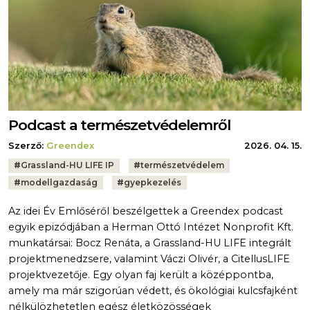
Podcast a természetvédelemről
Szerző:
Greendex
2026. 04. 15.
Tags:
#
Grassland-HU LIFE IP
#
természetvédelem
#
modellgazdaság
#
gyepkezelés
Az idei Év Emlőséről beszélgettek a Greendex podcast
egyik epizódjában a Herman Ottó Intézet Nonprofit Kft.
munkatársai: Bocz Renáta, a Grassland-HU LIFE integrált
projektmenedzsere, valamint Váczi Olivér, a CitellusLIFE
projektvezetője. Egy olyan faj került a középpontba,
amely ma már szigorúan védett, és ökológiai kulcsfajként
nélkülözhetetlen egész életközösségek