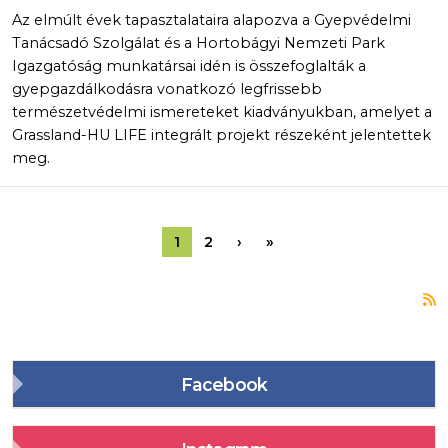
Az elmúlt évek tapasztalataira alapozva a Gyepvédelmi
Tanácsadó Szolgálat és a Hortobágyi Nemzeti Park
Igazgatóság munkatársai idén is összefoglalták a
gyepgazdálkodásra vonatkozó legfrissebb
természetvédelmi ismereteket kiadványukban, amelyet a
Grassland-HU LIFE integrált projekt részeként jelentettek
meg.
Oldalszámozás
Következő oldal
Utolsó oldal
1
2
›
»
F
Facebook