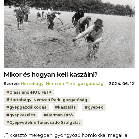
Mikor és hogyan kell kaszálni?
Szerző:
Hortobágyi Nemzeti Park Igazgatóság
2024. 06. 12.
Tags:
#
Grassland-HU LIFE IP
#
Hortobágyi Nemzeti Park Igazgatóság
#
gyepgazdálkodás
#
kaszálás
#
gyepek
#
gyepkezelés
#
Herman Ottó
#
Gyepvédelmi Tanácsadó Szolgálat
„Tikkasztó melegben, gyöngyöző homlokkal megáll a