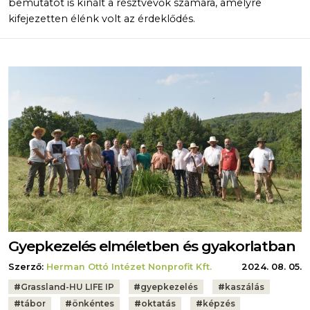
bemutatót is kínált a résztvevők számára, amelyre
kifejezetten élénk volt az érdeklődés.
Gyepkezelés elméletben és gyakorlatban
Szerző:
Herman Ottó Intézet Nonprofit Kft.
2024. 08. 05.
Tags:
#
Grassland-HU LIFE IP
#
gyepkezelés
#
kaszálás
#
tábor
#
önkéntes
#
oktatás
#
képzés