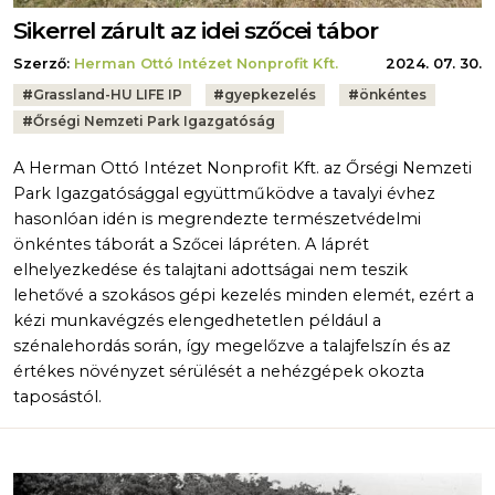
Sikerrel zárult az idei szőcei tábor
Szerző:
Herman Ottó Intézet Nonprofit Kft.
2024. 07. 30.
Tags:
#
Grassland-HU LIFE IP
#
gyepkezelés
#
önkéntes
#
Őrségi Nemzeti Park Igazgatóság
A Herman Ottó Intézet Nonprofit Kft. az Őrségi Nemzeti
Park Igazgatósággal együttműködve a tavalyi évhez
hasonlóan idén is megrendezte természetvédelmi
önkéntes táborát a Szőcei lápréten. A láprét
elhelyezkedése és talajtani adottságai nem teszik
lehetővé a szokásos gépi kezelés minden elemét, ezért a
kézi munkavégzés elengedhetetlen például a
szénalehordás során, így megelőzve a talajfelszín és az
értékes növényzet sérülését a nehézgépek okozta
taposástól.