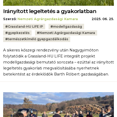
Irányított legeltetés a gyakorlatban
Szerző:
Nemzeti Agrárgazdasági Kamara
2025. 06. 25.
Tags:
#
Grassland-HU LIFE IP
#
modellgazdaság
#
gyepkezelés
#
Nemzeti Agrárgazdasági Kamara
#
természetkímélő gyepgazdálkodás
A sikeres kőszegi rendezvény után Nagygyimóton
folytatódik a Grassland-HU LIFE integrált projekt
modellgazdasági bemutató sorozata – ezúttal az irányított
legeltetés gyakorlati megvalósításába nyerhetnek
betekintést az érdeklődők Barth Róbert gazdaságában.