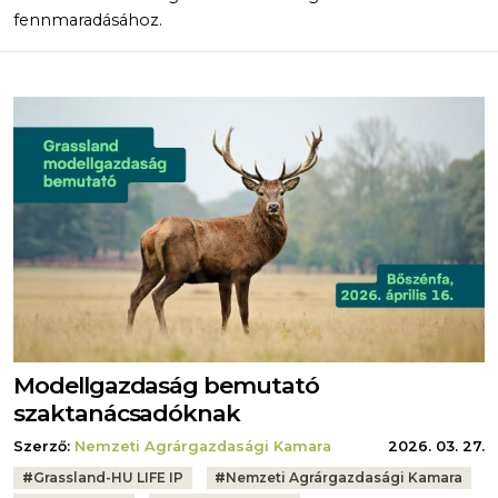
fennmaradásához.
Modellgazdaság bemutató
szaktanácsadóknak
Szerző:
Nemzeti Agrárgazdasági Kamara
2026. 03. 27.
Tags:
#
Grassland-HU LIFE IP
#
Nemzeti Agrárgazdasági Kamara