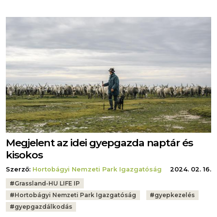
Megjelent az idei gyepgazda naptár és
kisokos
Szerző:
Hortobágyi Nemzeti Park Igazgatóság
2024. 02. 16.
Tags:
#
Grassland-HU LIFE IP
#
Hortobágyi Nemzeti Park Igazgatóság
#
gyepkezelés
#
gyepgazdálkodás