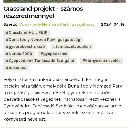
Grassland-projekt – számos
részeredménnyel
Szerző:
Duna–Ipoly Nemzeti Park Igazgatóság
2024. 04. 18.
Tags:
#
Grassland-HU LIFE IP
#
Duna-Ipoly Nemzeti Park Igazgatóság
#
gyeprekonstrukció
#
természetvédelem
#
Natura 2000
#
gyepkezelés
#
Gyepvédelmi Tanácsadó Szolgálat
#
környezeti nevelés
#
önkéntes
Folyamatos a munka a Grassland-HU LIFE integrált
projekt háza táján, amelyből a Duna–Ipoly Nemzeti Park
Igazgatóság is kiveszi a részét: gyeprekonstrukciós
beavatkozásokat végeznek, hathatósan részt vesznek a
Gyepvédelmi Tanácsadó Szolgálat munkájában, valamint
önkéntes programokat szerveznek, ezzel is erősítve a
környezeti nevelést.