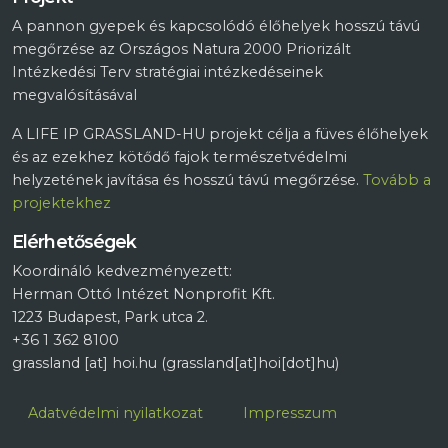
A pannon gyepek és kapcsolódó élőhelyek hosszú távú
megőrzése az Országos Natura 2000 Priorizált
Intézkedési Terv stratégiai intézkedéseinek
megvalósításával
A LIFE IP GRASSLAND-HU projekt célja a füves élőhelyek
és az ezekhez kötődő fajok természetvédelmi
helyzetének javítása és hosszú távú megőrzése.
Tovább a
projektekhez
Elérhetőségek
Koordináló kedvezményezett:
Herman Ottó Intézet Nonprofit Kft.
1223 Budapest, Park utca 2.
+36 1 362 8100
grassland
[at]
hoi.hu
(grassland[at]hoi[dot]hu)
Lábléc
Adatvédelmi nyilatkozat
Impresszum