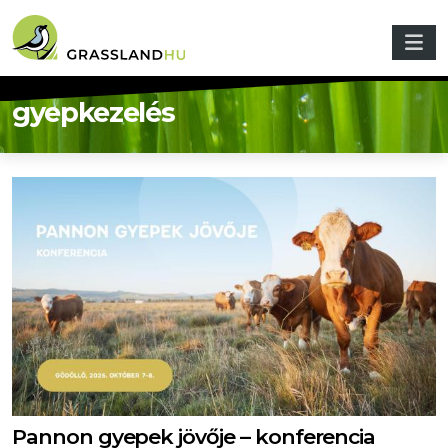
Ugrás a tartalomra
gyepkezelés
Pannon gyepek jövője – konferencia