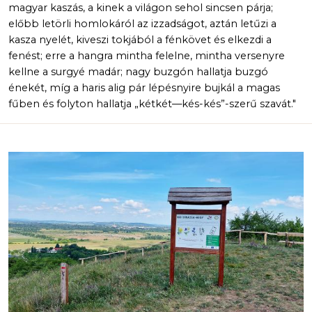
magyar kaszás, a kinek a világon sehol sincsen párja;
előbb letörli homlokáról az izzadságot, aztán letűzi a
kasza nyelét, kiveszi tokjából a fénkövet és elkezdi a
fenést; erre a hangra mintha felelne, mintha versenyre
kellne a surgyé madár; nagy buzgón hallatja buzgó
énekét, míg a haris alig pár lépésnyire bujkál a magas
fűben és folyton hallatja „kétkét—kés-kés”-szerű szavát."