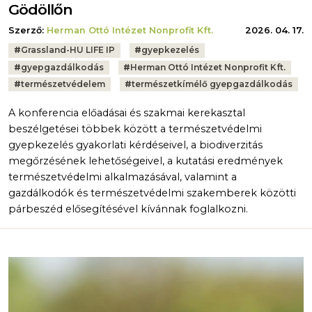
Gödöllőn
Szerző:
Herman Ottó Intézet Nonprofit Kft.
2026. 04. 17.
Tags:
#
Grassland-HU LIFE IP
#
gyepkezelés
#
gyepgazdálkodás
#
Herman Ottó Intézet Nonprofit Kft.
#
természetvédelem
#
természetkímélő gyepgazdálkodás
A konferencia előadásai és szakmai kerekasztal
beszélgetései többek között a természetvédelmi
gyepkezelés gyakorlati kérdéseivel, a biodiverzitás
megőrzésének lehetőségeivel, a kutatási eredmények
természetvédelmi alkalmazásával, valamint a
gazdálkodók és természetvédelmi szakemberek közötti
párbeszéd elősegítésével kívánnak foglalkozni.