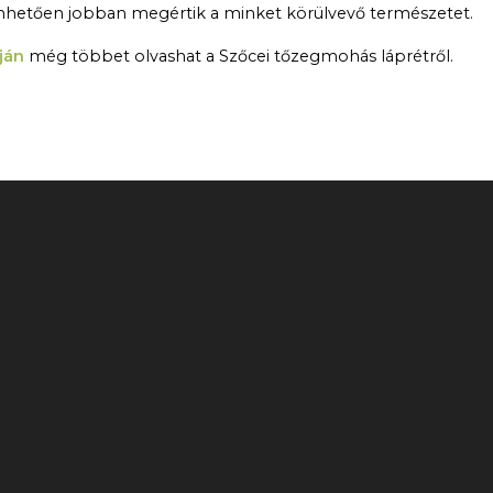
nhetően jobban megértik a minket körülvevő természetet.
ján
még többet olvashat a Szőcei tőzegmohás láprétről.