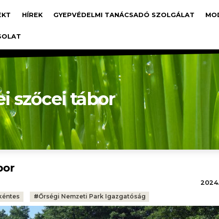
avigáció
EKT
HÍREK
GYEPVÉDELMI TANÁCSADÓ SZOLGÁLAT
MO
SOLAT
ei szőcei tábor
bor
2024.
kéntes
#
Őrségi Nemzeti Park Igazgatóság