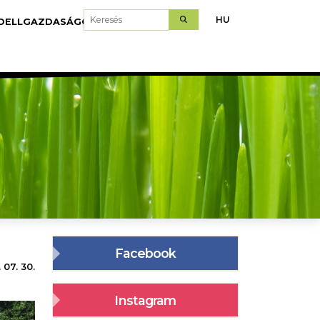
Keresés
HU
DELLGAZDASÁGOK
LETÖLTÉS
Facebook
 07. 30.
Instagram