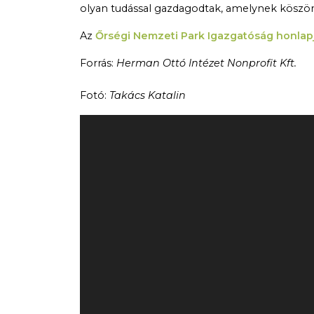
olyan tudással gazdagodtak, amelynek köszö
Az
Őrségi Nemzeti Park Igazgatóság honlap
Forrás:
Herman Ottó Intézet Nonprofit Kft.
Fotó:
Takács Katalin