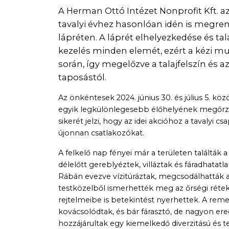
A Herman Ottó Intézet Nonprofit Kft. 
tavalyi évhez hasonlóan idén is megre
lápréten. A láprét elhelyezkedése és ta
kezelés minden elemét, ezért a kézi 
során, így megelőzve a talajfelszín és
taposástól.
Az önkéntesek 2024. június 30. és július 5. kö
egyik legkülönlegesebb élőhelyének megőrzé
sikerét jelzi, hogy az idei akcióhoz a tavalyi c
újonnan csatlakozókat.
A felkelő nap fényei már a területen találták
délelőtt gereblyéztek, villáztak és fáradhatat
Rábán evezve vízitúráztak, megcsodálhatták a
testközelből ismerhették meg az őrségi rétek
rejtelmeibe is betekintést nyerhettek. A rem
kovácsolódtak, és bár fárasztó, de nagyon er
hozzájárultak egy kiemelkedő diverzitású és