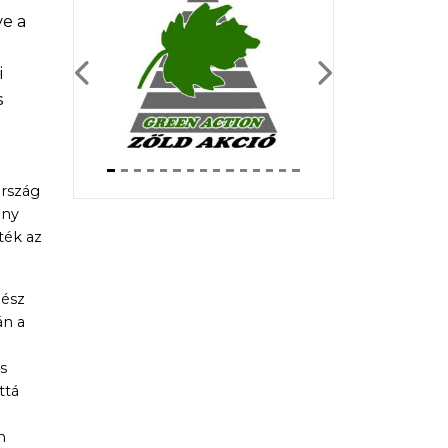
ve a
i
Previous
Next
s
ország
ény
tték az
gész
án a
s
ttá
n