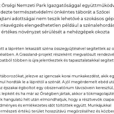
az Őrségi Nemzeti Park Igazgatósággal együttműköd
ndezte természetvédelmi önkéntes táborát a Szőcei
lajtani adottságai nem teszik lehetővé a szokásos gép
munkavégzés elengedhetetlen például a szénalehordá
 az értékes növényzet sérülését a nehézgépek okozta
zött a lápréten lekaszált széna összegyűjtésével segítettek az 
sében. A Grassland-projekt részeként megvalósult rendezv
sapatból többen is újra jelentkeztek és tapasztalataikkal segíte
 a táborozókat, jelezve az igencsak korai munkakezdést, akik e
lanul hordták le a láprétől a szénát. A jól megérdemelt ebéd ut
z éjszakai égboltot egy obszervatórium távcsövein keresztül,
 lepkéit és ha már az Őrségben jártak, akkor a tökmagolajüté
ek hangulatú hét után elmondhatjuk, hogy a résztvevők csapa
edményes és emlékezetes időt töltöttek együtt. Munkájukkal
 természeti értékű terület hosszútávú megőrzéséhez és közbe