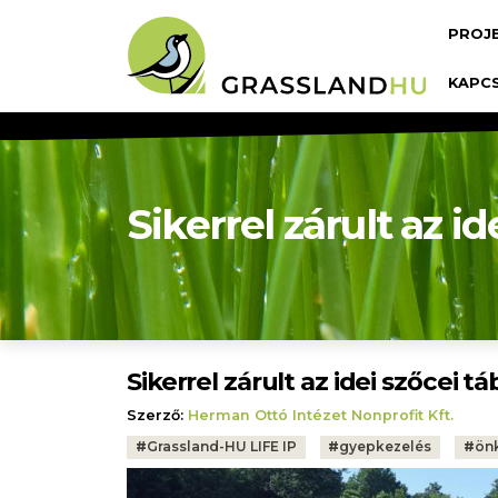
Ugrás a tartalomra
Fő n
PROJ
KAPC
Sikerrel zárult az id
Sikerrel zárult az idei szőcei tá
Szerző:
Herman Ottó Intézet Nonprofit Kft.
Tags:
#
Grassland-HU LIFE IP
#
gyepkezelés
#
ön