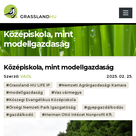
Ugrás a tartalomra
Középiskola, mint
modellgazdaság
Középiskola, mint modellgazdaság
Szerző:
VAOL
2025. 02. 25.
Tags:
#
Grassland-HU LIFE IP
#
Nemzeti Agrárgazdasági Kamara
#
modellgazdaság
#
Vas vármegye
#
Kőszegi Evangélikus Középiskola
#
Őrségi Nemzeti Park Igazgatóság
#
gyepgazdálkodás
#
gazdálkodó
#
Herman Ottó Intézet Nonprofit Kft.