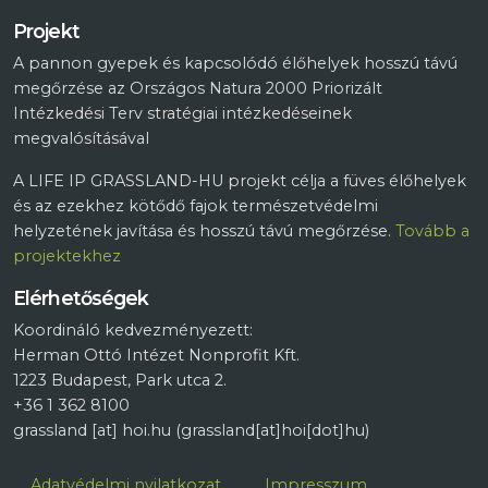
Projekt
A pannon gyepek és kapcsolódó élőhelyek hosszú távú
megőrzése az Országos Natura 2000 Priorizált
Intézkedési Terv stratégiai intézkedéseinek
megvalósításával
A LIFE IP GRASSLAND-HU projekt célja a füves élőhelyek
és az ezekhez kötődő fajok természetvédelmi
helyzetének javítása és hosszú távú megőrzése.
Tovább a
projektekhez
Elérhetőségek
Koordináló kedvezményezett:
Herman Ottó Intézet Nonprofit Kft.
1223 Budapest, Park utca 2.
+36 1 362 8100
grassland
[at]
hoi.hu
(grassland[at]hoi[dot]hu)
Lábléc
Adatvédelmi nyilatkozat
Impresszum