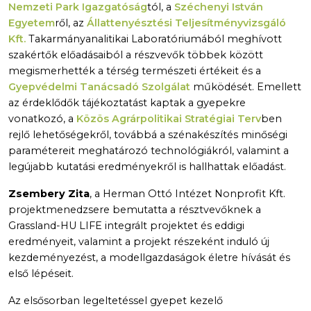
Nemzeti Park Igazgatóság
tól, a
Széchenyi István
Egyetem
ről, az
Állattenyésztési Teljesítményvizsgáló
Kft.
Takarmányanalitikai Laboratóriumából meghívott
szakértők előadásaiból a részvevők többek között
megismerhették a térség természeti értékeit és a
Gyepvédelmi Tanácsadó Szolgálat
működését. Emellett
az érdeklődők tájékoztatást kaptak a gyepekre
vonatkozó, a
Közös Agrárpolitikai Stratégiai Terv
ben
rejlő lehetőségekről, továbbá a szénakészítés minőségi
paramétereit meghatározó technológiákról, valamint a
legújabb kutatási eredményekről is hallhattak előadást.
Zsembery Zita
, a Herman Ottó Intézet Nonprofit Kft.
projektmenedzsere bemutatta a résztvevőknek a
Grassland-HU LIFE integrált projektet és eddigi
eredményeit, valamint a projekt részeként induló új
kezdeményezést, a modellgazdaságok életre hívását és
első lépéseit.
Az elsősorban legeltetéssel gyepet kezelő