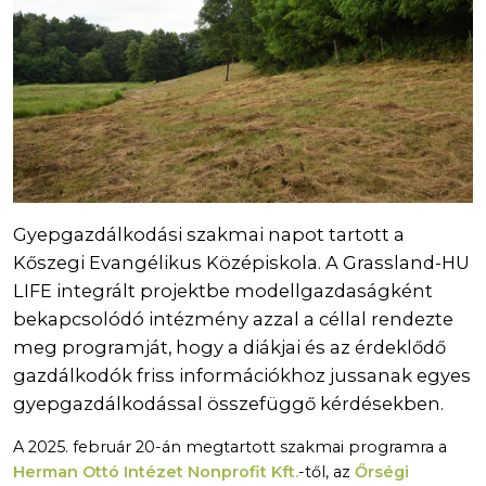
Gyepgazdálkodási szakmai napot tartott a
Kőszegi Evangélikus Középiskola. A Grassland-HU
LIFE integrált projektbe modellgazdaságként
bekapcsolódó intézmény azzal a céllal rendezte
meg programját, hogy a diákjai és az érdeklődő
gazdálkodók friss információkhoz jussanak egyes
gyepgazdálkodással összefüggő kérdésekben.
A 2025. február 20-án megtartott szakmai programra a
Herman Ottó Intézet Nonprofit Kft.
-től, az
Őrségi