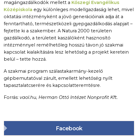
magángazdálkodók mellett a
Kőszegi Evangélikus
Középiskola
egy különleges modellgazdaság lehet, mivel
oktatási intézményként a jövő generációinak adja át a
fenntartható, természetközeli gyepgazdálkodás alapjait –
fejtette ki a szakember. A Natura 2000 területen
gazdálkodó, a területeit kaszálóként hasznosító
intézménnyel remélhetőleg hosszú távon jó szakmai
kapcsolat kialakítására lesz lehetőség a projekt keretein
belül – tette hozzá.
A szakmai program szálastakarmány-kezelő
gépbemutatóval zárult, emellett lehetőség nyílt
tapasztalatcserére és kapcsolatteremtésre.
Forrás:
vaol.hu, Herman Ottó Intézet Nonprofit Kft.
Facebook