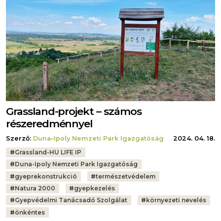
Grassland-projekt – számos
részeredménnyel
Szerző:
Duna–Ipoly Nemzeti Park Igazgatóság
2024. 04. 18.
Tags:
#
Grassland-HU LIFE IP
#
Duna-Ipoly Nemzeti Park Igazgatóság
#
gyeprekonstrukció
#
természetvédelem
#
Natura 2000
#
gyepkezelés
#
Gyepvédelmi Tanácsadó Szolgálat
#
környezeti nevelés
#
önkéntes