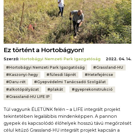
Ez történt a Hortobágyon!
Szerző:
Hortobágyi Nemzeti Park Igazgatóság
2022. 04. 14.
Tags:
#
Hortobágyi Nemzeti Park Igazgatóság
#
Grassland-HU
#
Kaszonyi-hegy
#
fülesdi láprét
#
Hetefejércse
#
Daru-rét
#
Gyepvédelmi Tanácsadó Szolgálat
#
alkotópályázat
#
plakát
#
gyeprekonstrukció
#
Grassland-HU LIFE IP
Túl vagyunk ÉLETÜNK felén – a LIFE integrált projekt
tekintetében legalábbis mindenképpen. A pannon
gyepek és kapcsolódó élőhelyek hosszú távú megőrzését
célul kitűző Grassland-HU integrált projekt kapcsán a