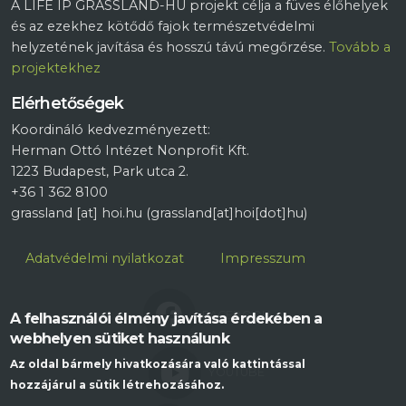
A LIFE IP GRASSLAND-HU projekt célja a füves élőhelyek
és az ezekhez kötődő fajok természetvédelmi
helyzetének javítása és hosszú távú megőrzése.
Tovább a
projektekhez
Elérhetőségek
Koordináló kedvezményezett:
Herman Ottó Intézet Nonprofit Kft.
1223 Budapest, Park utca 2.
+36 1 362 8100
grassland
[at]
hoi.hu
(grassland[at]hoi[dot]hu)
Lábléc
Adatvédelmi nyilatkozat
Impresszum
FACEBOOK
A felhasználói élmény javítása érdekében a
webhelyen sütiket használunk
Az oldal bármely hivatkozására való kattintással
YOUTUBE
hozzájárul a sütik létrehozásához.