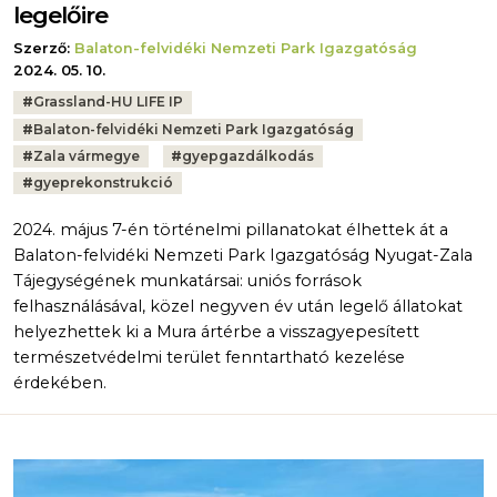
legelőire
Szerző:
Balaton-felvidéki Nemzeti Park Igazgatóság
2024. 05. 10.
Tags:
#
Grassland-HU LIFE IP
#
Balaton-felvidéki Nemzeti Park Igazgatóság
#
Zala vármegye
#
gyepgazdálkodás
#
gyeprekonstrukció
2024. május 7-én történelmi pillanatokat élhettek át a
Balaton-felvidéki Nemzeti Park Igazgatóság Nyugat-Zala
Tájegységének munkatársai: uniós források
felhasználásával, közel negyven év után legelő állatokat
helyezhettek ki a Mura ártérbe a visszagyepesített
természetvédelmi terület fenntartható kezelése
érdekében.