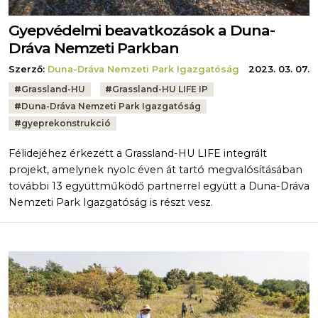
Gyepvédelmi beavatkozások a Duna-
Dráva Nemzeti Parkban
Szerző:
Duna-Dráva Nemzeti Park Igazgatóság
2023. 03. 07.
Tags:
#
Grassland-HU
#
Grassland-HU LIFE IP
#
Duna-Dráva Nemzeti Park Igazgatóság
#
gyeprekonstrukció
Félidejéhez érkezett a Grassland-HU LIFE integrált
projekt, amelynek nyolc éven át tartó megvalósításában
további 13 együttműködő partnerrel együtt a Duna-Dráva
Nemzeti Park Igazgatóság is részt vesz.