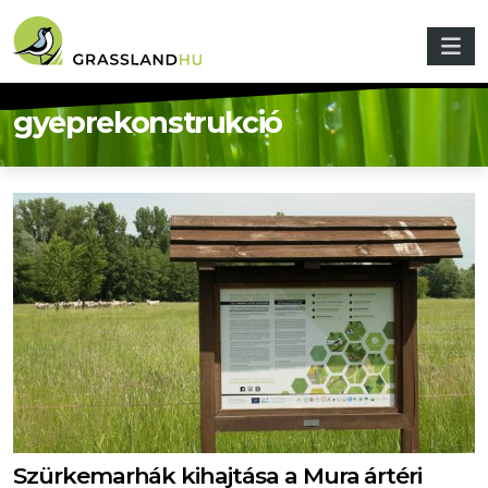
Ugrás a tartalomra
gyeprekonstrukció
Szürkemarhák kihajtása a Mura ártéri