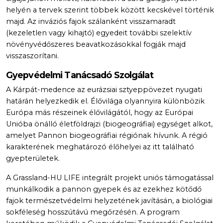
helyén a tervek szerint többek között kecskével történik
majd. Az inváziós fajok szálanként visszamaradt
(kezeletlen vagy kihajtó) egyedeit további szelektív
növényvédőszeres beavatkozásokkal fogják majd
visszaszorítani.
Gyepvédelmi Tanácsadó Szolgálat
A Kárpát-medence az eurázsiai sztyeppövezet nyugati
határán helyezkedik el. Élővilága olyannyira különbözik
Európa más részeinek élővilágától, hogy az Európai
Unióba önálló életföldrajzi (biogeográfiai) egységet alkot,
amelyet Pannon biogeográfiai régiónak hívunk. A régió
karakterének meghatározó élőhelyei az itt található
gyepterületek.
A Grassland-HU LIFE integrált projekt uniós támogatással
munkálkodik a pannon gyepek és az ezekhez kötődő
fajok természetvédelmi helyzetének javításán, a biológiai
sokféleség hosszútávú megőrzésén. A program