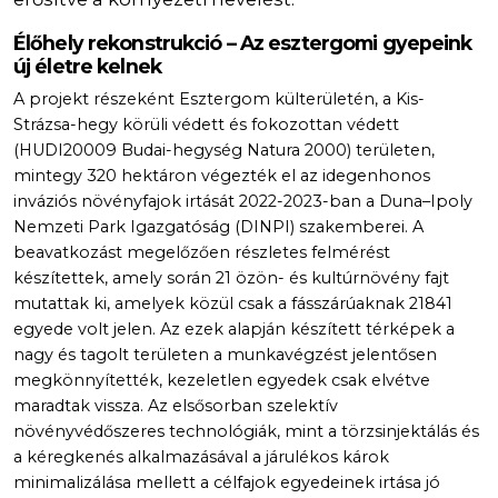
Élőhely rekonstrukció – Az esztergomi gyepeink
új életre kelnek
A projekt részeként Esztergom külterületén, a Kis-
Strázsa-hegy körüli védett és fokozottan védett
(HUDI20009 Budai-hegység Natura 2000) területen,
mintegy 320 hektáron végezték el az idegenhonos
inváziós növényfajok irtását 2022-2023-ban a Duna–Ipoly
Nemzeti Park Igazgatóság (DINPI) szakemberei. A
beavatkozást megelőzően részletes felmérést
készítettek, amely során 21 özön- és kultúrnövény fajt
mutattak ki, amelyek közül csak a fásszárúaknak 21841
egyede volt jelen. Az ezek alapján készített térképek a
nagy és tagolt területen a munkavégzést jelentősen
megkönnyítették, kezeletlen egyedek csak elvétve
maradtak vissza. Az elsősorban szelektív
növényvédőszeres technológiák, mint a törzsinjektálás és
a kéregkenés alkalmazásával a járulékos károk
minimalizálása mellett a célfajok egyedeinek irtása jó