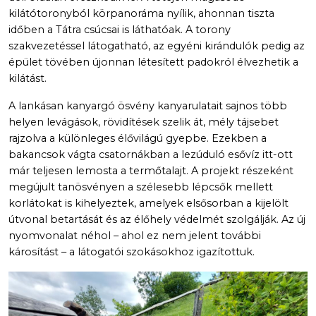
kilátótoronyból körpanoráma nyílik, ahonnan tiszta
időben a Tátra csúcsai is láthatóak. A torony
szakvezetéssel látogatható, az egyéni kirándulók pedig az
épület tövében újonnan létesített padokról élvezhetik a
kilátást.
A lankásan kanyargó ösvény kanyarulatait sajnos több
helyen levágások, rövidítések szelik át, mély tájsebet
rajzolva a különleges élővilágú gyepbe. Ezekben a
bakancsok vágta csatornákban a lezúduló esővíz itt-ott
már teljesen lemosta a termőtalajt. A projekt részeként
megújult tanösvényen a szélesebb lépcsők mellett
korlátokat is kihelyeztek, amelyek elsősorban a kijelölt
útvonal betartását és az élőhely védelmét szolgálják. Az új
nyomvonalat néhol – ahol ez nem jelent további
károsítást – a látogatói szokásokhoz igazítottuk.