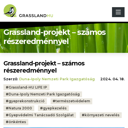
Ugrás a tartalomra
Grassland-projekt – számos
részeredménnyel
Grassland-projekt – számos
részeredménnyel
Szerző:
Duna–Ipoly Nemzeti Park Igazgatóság
2024. 04. 18.
Tags:
#
Grassland-HU LIFE IP
#
Duna-Ipoly Nemzeti Park Igazgatóság
#
gyeprekonstrukció
#
természetvédelem
#
Natura 2000
#
gyepkezelés
#
Gyepvédelmi Tanácsadó Szolgálat
#
környezeti nevelés
#
önkéntes