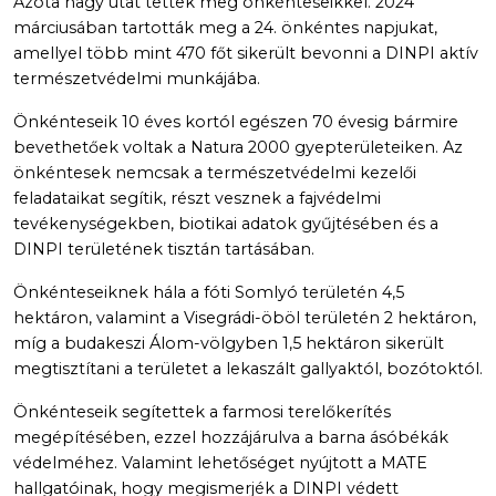
Azóta nagy utat tettek meg önkénteseikkel. 2024
márciusában tartották meg a 24. önkéntes napjukat,
amellyel több mint 470 főt sikerült bevonni a DINPI aktív
természetvédelmi munkájába.
Önkénteseik 10 éves kortól egészen 70 évesig bármire
bevethetőek voltak a Natura 2000 gyepterületeiken. Az
önkéntesek nemcsak a természetvédelmi kezelői
feladataikat segítik, részt vesznek a fajvédelmi
tevékenységekben, biotikai adatok gyűjtésében és a
DINPI területének tisztán tartásában.
Önkénteseiknek hála a fóti Somlyó területén 4,5
hektáron, valamint a Visegrádi-öböl területén 2 hektáron,
míg a budakeszi Álom-völgyben 1,5 hektáron sikerült
megtisztítani a területet a lekaszált gallyaktól, bozótoktól.
Önkénteseik segítettek a farmosi terelőkerítés
megépítésében, ezzel hozzájárulva a barna ásóbékák
védelméhez. Valamint lehetőséget nyújtott a MATE
hallgatóinak, hogy megismerjék a DINPI védett