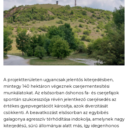
A projektterületen ugyancsak jelentős kiterjedésben,
mintegy 140 hektáron végeznek cserjementesítési
munkálatokat. Az elsősorban őshonos fa- és cserjefajok
spontán szukcessziója révén jelentkező cserjésedés az
értékes gyepvegetációt károsítja, azok diverzitását
csökkenti. A beavatkozást elsősorban az egybibés
galagonya agresszív térhódítása indokolja, amelynek nagy
kiterjedésű, sűrű állományai alatt más, így idegenhonos