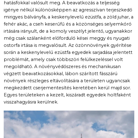
hatásfokkal valósult meg. A beavatkozás a teljesség
igénye nélkül különösképpen az agresszívan terjeszkedő
mirigyes bálványfa, a keskenylevelű ezüstfa, a zöld juhar, a
fehér akác, a cseh keserűfű és a közönséges selyemkóró
irtására irányult, de a komoly veszélyt jelentő, ugyanakkor
még csak szálanként előforduló kései meggy és nyugati
ostorfa irtása is megvalósult. Az özönnövények gyérítése
során a keskenylevelű ezüstfa egyedek sarjadása jelentett
problémát, amely csak többszöri felülkezeléssel volt
megoldható. A növényvédőszeres és mechanikusan
végzett beavatkozásokkal, lábon szárított fásszárú
növények részleges eltávolítására a területen ugyancsak
megkezdett cserjementesítés keretében kerül majd sor.
Egyes területeken a kezelt, kiszáradt egyedek holtfaként
visszahagyásra kerülnek.