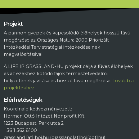
Projekt
A pannon gyepek és kapcsolódó élőhelyek hosszú távú
megőrzése az Országos Natura 2000 Priorizált
Intézkedési Terv stratégiai intézkedéseinek
megvalósításával
A LIFE IP GRASSLAND-HU projekt célja a füves élőhelyek
és az ezekhez kötődő fajok természetvédelmi
helyzetének javítása és hosszú távú megőrzése.
Tovább a
projektekhez
Elérhetőségek
Koordináló kedvezményezett:
Herman Ottó Intézet Nonprofit Kft.
1223 Budapest, Park utca 2.
+36 1 362 8100
grassland
[at]
hoi.hu
(grassland[at]hoi[dot]hu)