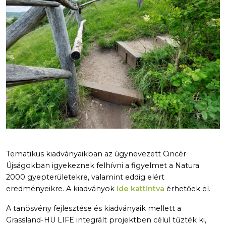
Tematikus kiadványaikban az úgynevezett Cincér
Újságokban igyekeznek felhívni a figyelmet a Natura
2000 gyepterületekre, valamint eddig elért
eredményeikre. A kiadványok
ide kattintva
érhetőek el.
A tanösvény fejlesztése és kiadványaik mellett a
Grassland-HU LIFE integrált projektben célul tűzték ki,