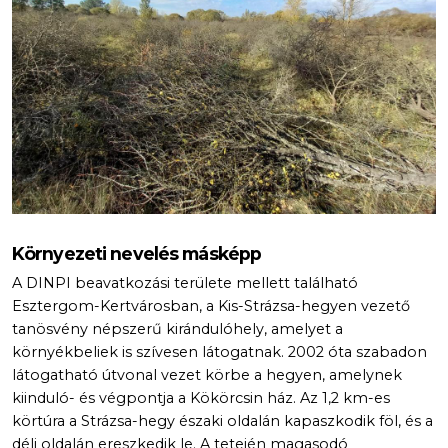
Környezeti nevelés másképp
A DINPI beavatkozási területe mellett található
Esztergom-Kertvárosban, a Kis-Strázsa-hegyen vezető
tanösvény népszerű kirándulóhely, amelyet a
környékbeliek is szívesen látogatnak. 2002 óta szabadon
látogatható útvonal vezet körbe a hegyen, amelynek
kiinduló- és végpontja a Kökörcsin ház. Az 1,2 km-es
körtúra a Strázsa-hegy északi oldalán kapaszkodik föl, és a
déli oldalán ereszkedik le. A tetején magasodó