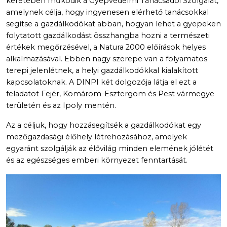
keretében működik a Gyepvédelmi Tanácsadói Szolgálat,
amelynek célja, hogy ingyenesen elérhető tanácsokkal
segítse a gazdálkodókat abban, hogyan lehet a gyepeken
folytatott gazdálkodást összhangba hozni a természeti
értékek megőrzésével, a Natura 2000 előírások helyes
alkalmazásával. Ebben nagy szerepe van a folyamatos
terepi jelenlétnek, a helyi gazdálkodókkal kialakított
kapcsolatoknak. A DINPI két dolgozója látja el ezt a
feladatot Fejér, Komárom-Esztergom és Pest vármegye
területén és az Ipoly mentén.
Az a céljuk, hogy hozzásegítsék a gazdálkodókat egy
mezőgazdasági élőhely létrehozásához, amelyek
egyaránt szolgálják az élővilág minden elemének jólétét
és az egészséges emberi környezet fenntartását.