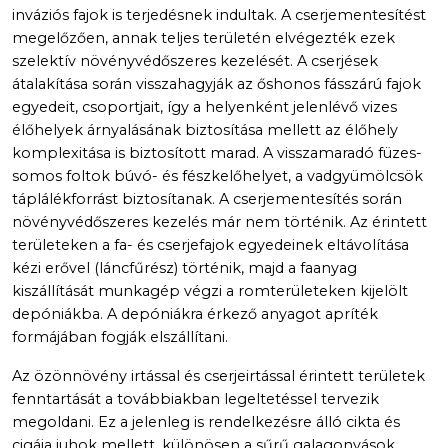
inváziós fajok is terjedésnek indultak. A cserjementesítést
megelőzően, annak teljes területén elvégezték ezek
szelektív növényvédőszeres kezelését. A cserjések
átalakítása során visszahagyják az őshonos fásszárú fajok
egyedeit, csoportjait, így a helyenként jelenlévő vizes
élőhelyek árnyalásának biztosítása mellett az élőhely
komplexitása is biztosított marad. A visszamaradó füzes-
somos foltok búvó- és fészkelőhelyet, a vadgyümölcsök
táplálékforrást biztosítanak. A cserjementesítés során
növényvédőszeres kezelés már nem történik. Az érintett
területeken a fa- és cserjefajok egyedeinek eltávolítása
kézi erővel (láncfűrész) történik, majd a faanyag
kiszállítását munkagép végzi a romterületeken kijelölt
depóniákba. A depóniákra érkező anyagot apríték
formájában fogják elszállítani.
Az özönnövény irtással és cserjeirtással érintett területek
fenntartását a továbbiakban legeltetéssel tervezik
megoldani. Ez a jelenleg is rendelkezésre álló cikta és
cigája juhok mellett, különösen a sűrű galagonyások