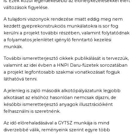
is. Ezek közül legérdekesebb az élőhelykezelésekkel elért
változások figyelése.
A tulajdoni viszonyok rendezése miatt eddig meg nem
kezdett gyeprekonstrukciós munkálatokra is sor fog
kerülni a projekt további részében, valamint folytatódnak
a folyamatos jelenlétet igénylő fenntartó kezelési
munkák.
További ismeretterjesztő cikkek publikálását is tervezzük,
valamint az idei évben a HNPI Daru-füzetek sorozatában
a projekt legfontosabb szakmai vonatkozásait fogjuk
láthatóvá tenni.
A jelenleg is zajló második alkotópályázatunk legjobb
alkotásait az elsőhöz hasonlóan nemcsak díjazni, de
későbbi ismeretterjesztő anyagok illusztrációiként
felhasználni is szeretnénk.
Az idő előrehaladásával a GYTSZ munkája is mind
diverzebbé válik, reményeink szerint egyre több