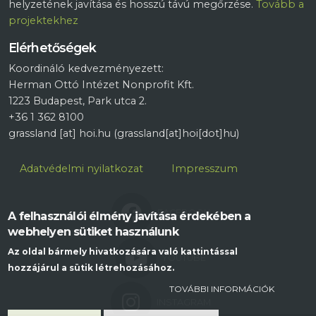
helyzetének javítása és hosszú távú megőrzése.
Tovább a
projektekhez
Elérhetőségek
Koordináló kedvezményezett:
Herman Ottó Intézet Nonprofit Kft.
1223 Budapest, Park utca 2.
+36 1 362 8100
grassland
[at]
hoi.hu
(grassland[at]hoi[dot]hu)
Lábléc
Adatvédelmi nyilatkozat
Impresszum
FACEBOOK
A felhasználói élmény javítása érdekében a
webhelyen sütiket használunk
Az oldal bármely hivatkozására való kattintással
YOUTUBE
hozzájárul a sütik létrehozásához.
TOVÁBBI INFORMÁCIÓK
INSTAGRAM