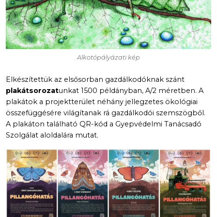
Alkotópályázati kép
Elkészítettük az elsősorban gazdálkodóknak szánt
plakátsorozat
unkat 1500 példányban, A/2 méretben. A
plakátok a projektterület néhány jellegzetes ökológiai
összefüggésére világítanak rá gazdálkodói szemszögből.
A plakáton található QR-kód a Gyepvédelmi Tanácsadó
Szolgálat aloldalára mutat.