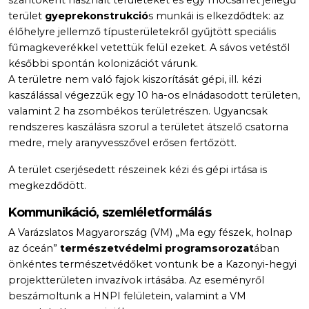
terület
gyeprekonstrukció
s munkái is elkezdődtek: az
élőhelyre jellemző típusterületekről gyűjtött speciális
fűmagkeverékkel vetettük felül ezeket. A sávos vetéstől
későbbi spontán kolonizációt várunk.
A területre nem való fajok kiszorítását gépi, ill. kézi
kaszálással végezzük egy 10 ha-os elnádasodott területen,
valamint 2 ha zsombékos területrészen. Ugyancsak
rendszeres kaszálásra szorul a területet átszelő csatorna
medre, mely aranyvesszővel erősen fertőzött.
A terület cserjésedett részeinek kézi és gépi irtása is
megkezdődött.
Kommunikáció, szemléletformálás
A Varázslatos Magyarország (VM) „Ma egy fészek, holnap
az óceán”
természetvédelmi programsorozat
ában
önkéntes természetvédőket vontunk be a Kazonyi-hegyi
projektterületen invazívok irtásába. Az eseményről
beszámoltunk a HNPI felületein, valamint a VM