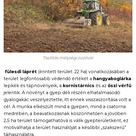
Tisztítás mélységi zúzóval
fülesdi láprét
(érintett terület: 22 ha) vonatkozásában a
terület legfontosabb védendő értékét a
hangyaboglárka
lepkék és tápnövényeik, a
kornistárnics
és az
őszi vérfű
jelentik. A növényt a gyep déli részén elhatalmasodó
gyalogakác veszélyeztette, itt ennek visszaszorítása volt a
cél. A munka elkészült mind a gyepen, mind a csatorna
medrében, a beavatkozásnak köszönhetően a jövőben
2,5 ha terület támogathatóvá is válik gyepterületként, ez
motiválhatja a terület használóját a későbbi „szakszerű”
tájhasználatra.