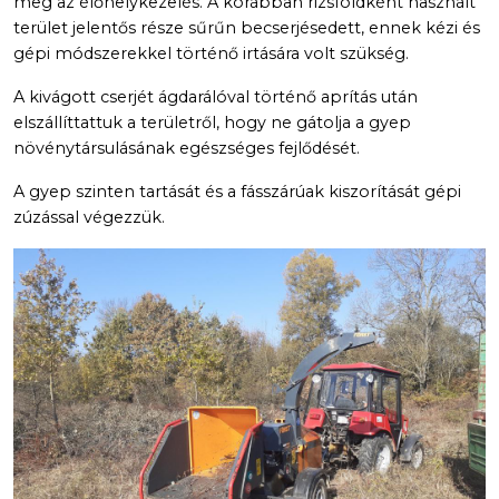
meg az élőhelykezelés. A korábban rizsföldként használt
terület jelentős része sűrűn becserjésedett, ennek kézi és
gépi módszerekkel történő irtására volt szükség.
A kivágott cserjét ágdarálóval történő aprítás után
elszállíttattuk a területről, hogy ne gátolja a gyep
növénytársulásának egészséges fejlődését.
A gyep szinten tartását és a fásszárúak kiszorítását gépi
zúzással végezzük.