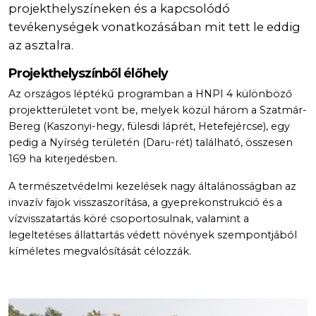
projekthelyszíneken és a kapcsolódó
tevékenységek vonatkozásában mit tett le eddig
az asztalra.
Projekthelyszínből élőhely
Az országos léptékű programban a HNPI 4 különböző
projektterületet vont be, melyek közül három a Szatmár-
Bereg (Kaszonyi-hegy, fülesdi láprét, Hetefejércse), egy
pedig a Nyírség területén (Daru-rét) található, összesen
169 ha kiterjedésben.
A természetvédelmi kezelések nagy általánosságban az
invazív fajok visszaszorítása, a gyeprekonstrukció és a
vízvisszatartás köré csoportosulnak, valamint a
legeltetéses állattartás védett növények szempontjából
kíméletes megvalósítását célozzák.