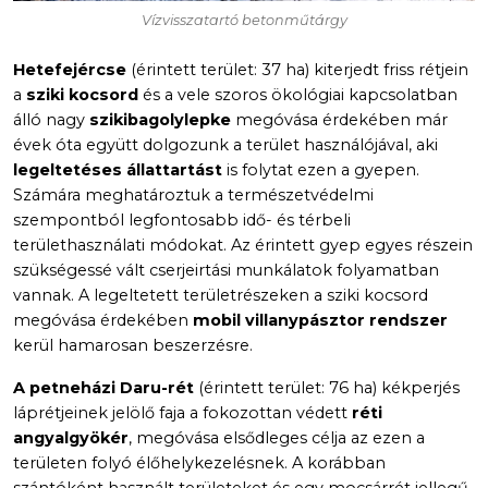
Vízvisszatartó betonműtárgy
Hetefejércse
(érintett terület: 37 ha) kiterjedt friss rétjein
a
sziki kocsord
és a vele szoros ökológiai kapcsolatban
álló nagy
szikibagolylepke
megóvása érdekében már
évek óta együtt dolgozunk a terület használójával, aki
legeltetéses állattartást
is folytat ezen a gyepen.
Számára meghatároztuk a természetvédelmi
szempontból legfontosabb idő- és térbeli
területhasználati módokat. Az érintett gyep egyes részein
szükségessé vált cserjeirtási munkálatok folyamatban
vannak. A legeltetett területrészeken a sziki kocsord
megóvása érdekében
mobil villanypásztor rendszer
kerül hamarosan beszerzésre.
A petneházi Daru-rét
(érintett terület: 76 ha) kékperjés
láprétjeinek jelölő faja a fokozottan védett
réti
angyalgyökér
, megóvása elsődleges célja az ezen a
területen folyó élőhelykezelésnek. A korábban
szántóként használt területeket és egy mocsárrét jellegű