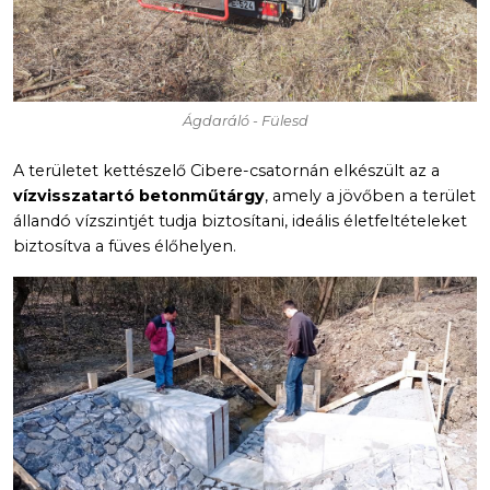
Ágdaráló - Fülesd
A területet kettészelő Cibere-csatornán elkészült az a
vízvisszatartó betonműtárgy
, amely a jövőben a terület
állandó vízszintjét tudja biztosítani, ideális életfeltételeket
biztosítva a füves élőhelyen.