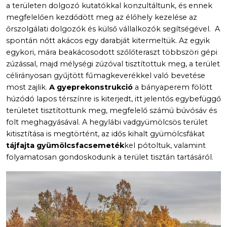
a területen dolgozó kutatókkal konzultáltunk, és ennek
megfelelően kezdődött meg az élőhely kezelése az
őrszolgálati dolgozók és külső vállalkozók segítségével. A
spontán nőtt akácos egy darabját kitermeltük. Az egyik
egykori, mára beakácosodott szőlőteraszt többszöri gépi
zúzással, majd mélységi zúzóval tisztítottuk meg, a terület
célirányosan gyűjtött fűmagkeverékkel való bevetése
most zajlik.
A gyeprekonstrukció
a bányaperem fölött
húzódó lapos térszínre is kiterjedt, itt jelentős egybefüggő
területet tisztítottunk meg, megfelelő számú búvósáv és
folt meghagyásával. A hegylábi vadgyümölcsös terület
kitisztítása is megtörtént, az idős kihalt gyümölcsfákat
tájfajta gyümölcsfacsemeték
kel pótoltuk, valamint
folyamatosan gondoskodunk a terület tisztán tartásáról.