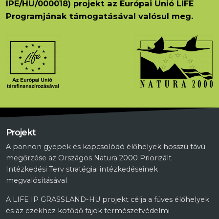
IPE/HU/000018) projekt az Európai Unió LIFE
Programjának támogatásával valósul meg.
Projekt
A pannon gyepek és kapcsolódó élőhelyek hosszú távú
megőrzése az Országos Natura 2000 Priorizált
Intézkedési Terv stratégiai intézkedéseinek
megvalósításával
A LIFE IP GRASSLAND-HU projekt célja a füves élőhelyek
és az ezekhez kötődő fajok természetvédelmi