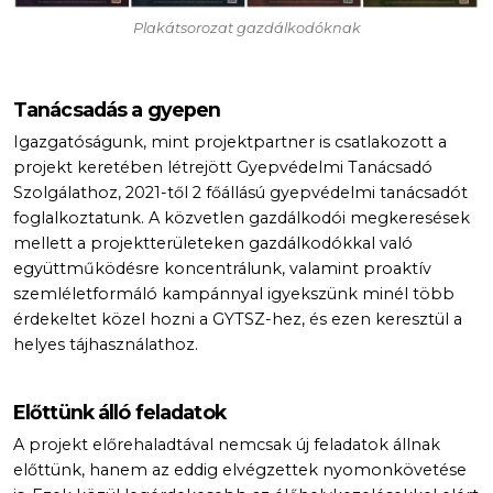
Plakátsorozat gazdálkodóknak
Tanácsadás a gyepen
Igazgatóságunk, mint projektpartner is csatlakozott a
projekt keretében létrejött Gyepvédelmi Tanácsadó
Szolgálathoz, 2021-től 2 főállású gyepvédelmi tanácsadót
foglalkoztatunk. A közvetlen gazdálkodói megkeresések
mellett a projektterületeken gazdálkodókkal való
együttműködésre koncentrálunk, valamint proaktív
szemléletformáló kampánnyal igyekszünk minél több
érdekeltet közel hozni a GYTSZ-hez, és ezen keresztül a
helyes tájhasználathoz.
Előttünk álló feladatok
A projekt előrehaladtával nemcsak új feladatok állnak
előttünk, hanem az eddig elvégzettek nyomonkövetése