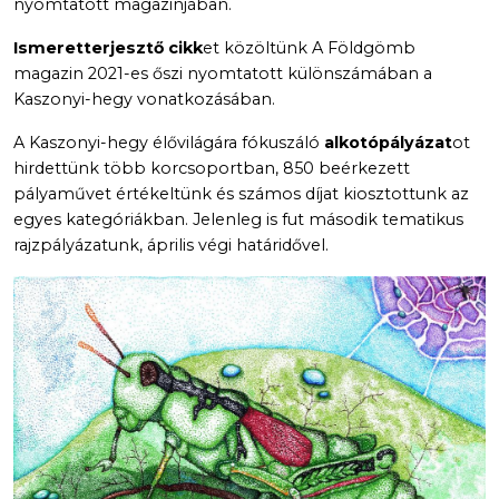
nyomtatott magazinjában.
Ismeretterjesztő cikk
et közöltünk A Földgömb
magazin 2021-es őszi nyomtatott különszámában a
Kaszonyi-hegy vonatkozásában.
A Kaszonyi-hegy élővilágára fókuszáló
alkotópályázat
ot
hirdettünk több korcsoportban, 850 beérkezett
pályaművet értékeltünk és számos díjat kiosztottunk az
egyes kategóriákban. Jelenleg is fut második tematikus
rajzpályázatunk, április végi határidővel.