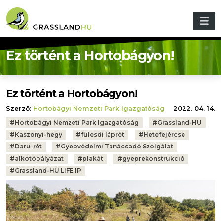
Ugrás a tartalomra
Ez történt a Hortobágyon!
Ez történt a Hortobágyon!
Szerző:
Hortobágyi Nemzeti Park Igazgatóság
2022. 04. 14.
Tags:
#
Hortobágyi Nemzeti Park Igazgatóság
#
Grassland-HU
#
Kaszonyi-hegy
#
fülesdi láprét
#
Hetefejércse
#
Daru-rét
#
Gyepvédelmi Tanácsadó Szolgálat
#
alkotópályázat
#
plakát
#
gyeprekonstrukció
#
Grassland-HU LIFE IP