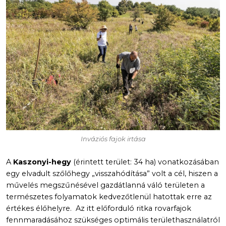
Inváziós fajok irtása
A
Kaszonyi-hegy
(érintett terület: 34 ha) vonatkozásában
egy elvadult szőlőhegy „visszahódítása” volt a cél, hiszen a
művelés megszűnésével gazdátlanná váló területen a
természetes folyamatok kedvezőtlenül hatottak erre az
értékes élőhelyre. Az itt előforduló ritka rovarfajok
fennmaradásához szükséges optimális területhasználatról