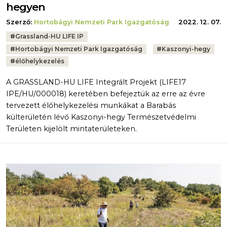
hegyen
Szerző:
Hortobágyi Nemzeti Park Igazgatóság
2022. 12. 07.
Tags:
#
Grassland-HU LIFE IP
#
Hortobágyi Nemzeti Park Igazgatóság
#
Kaszonyi-hegy
#
élőhelykezelés
A GRASSLAND-HU LIFE Integrált Projekt (LIFE17
IPE/HU/000018) keretében befejeztük az erre az évre
tervezett élőhelykezelési munkákat a Barabás
külterületén lévő Kaszonyi-hegy Természetvédelmi
Területen kijelölt mintaterületeken.