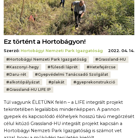
Ez történt a Hortobágyon!
Szerző:
Hortobágyi Nemzeti Park Igazgatóság
2022. 04. 14.
Tags:
#
Hortobágyi Nemzeti Park Igazgatóság
#
Grassland-HU
#
Kaszonyi-hegy
#
fülesdi láprét
#
Hetefejércse
#
Daru-rét
#
Gyepvédelmi Tanácsadó Szolgálat
#
alkotópályázat
#
plakát
#
gyeprekonstrukció
#
Grassland-HU LIFE IP
Túl vagyunk ÉLETÜNK felén – a LIFE integrált projekt
tekintetében legalábbis mindenképpen. A pannon
gyepek és kapcsolódó élőhelyek hosszú távú megőrzését
célul kitűző Grassland-HU integrált projekt kapcsán a
Hortobágyi Nemzeti Park Igazgatóság is számot vet
azzal, hogy a működési területén kijelölt