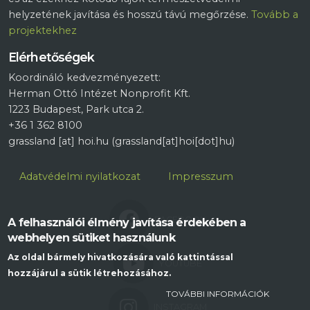
helyzetének javítása és hosszú távú megőrzése.
Tovább a
projektekhez
Elérhetőségek
Koordináló kedvezményezett:
Herman Ottó Intézet Nonprofit Kft.
1223 Budapest, Park utca 2.
+36 1 362 8100
grassland
[at]
hoi.hu
(grassland[at]hoi[dot]hu)
Lábléc
Adatvédelmi nyilatkozat
Impresszum
FACEBOOK
A felhasználói élmény javítása érdekében a
webhelyen sütiket használunk
Az oldal bármely hivatkozására való kattintással
YOUTUBE
hozzájárul a sütik létrehozásához.
TOVÁBBI INFORMÁCIÓK
INSTAGRAM