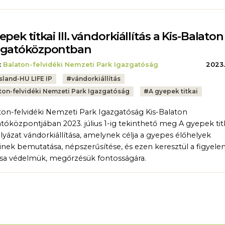
epek titkai III. vándorkiállítás a Kis-Balaton
ogatóközpontban
:
Balaton-felvidéki Nemzeti Park Igazgatóság
2023.
sland-HU LIFE IP
#
vándorkiállítás
ton-felvidéki Nemzeti Park Igazgatóság
#
A gyepek titkai
ton-felvidéki Nemzeti Park Igazgatóság Kis-Balaton
tóközpontjában 2023. július 1-ig tekinthető meg A gyepek titka
lyázat vándorkiállítása, amelynek célja a gyepes élőhelyek
inek bemutatása, népszerűsítése, és ezen keresztül a figyel
ása védelmük, megőrzésük fontosságára.