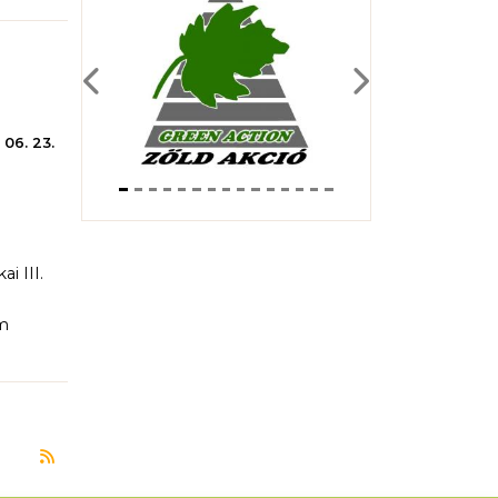
Previous
Next
 06. 23.
i III.
em
Feliratkozás a következőre: vándorkiállítás