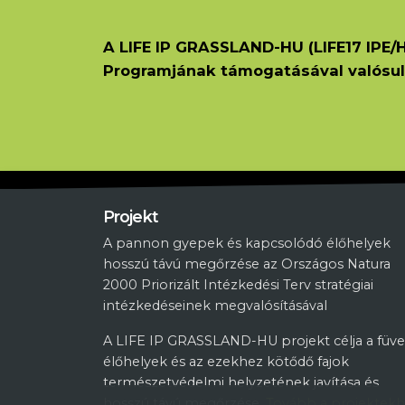
A LIFE IP GRASSLAND-HU (LIFE17 IPE/H
Programjának támogatásával valósul
Projekt
A pannon gyepek és kapcsolódó élőhelyek
hosszú távú megőrzése az Országos Natura
2000 Priorizált Intézkedési Terv stratégiai
intézkedéseinek megvalósításával
A LIFE IP GRASSLAND-HU projekt célja a füve
élőhelyek és az ezekhez kötődő fajok
természetvédelmi helyzetének javítása és
hosszú távú megőrzése.
Tovább a projektek