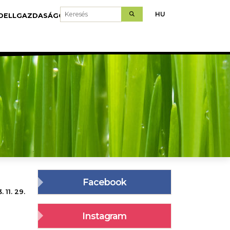
Keresés
HU
DELLGAZDASÁGOK
LETÖLTÉS
Facebook
 11. 29.
Instagram