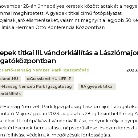
november 28-án ünnepélyes keretek között adták át a negye
mmal meghirdetett, A gyepek titkai című fotópályázat
bjainak járó elismeréseket, valamint megnyílt a legjobb 30 k
iállítás a Herman Ottó Konferencia Központban.
epek titkai III. vándorkiállítás a Lászlómajo
ogatóközpontban
:
Fertő-Hanság Nemzeti Park Igazgatóság
2023.
sland-HU
#
Grassland-HU LIFE IP
ő-Hanság Nemzeti Park Igazgatóság
#
A gyepek titkai
orkiállítás
ő-Hanság Nemzeti Park Igazgatóság Lászlómajor Látogatók
utató Majorságában 2023. augusztus 28-ig tekinthető meg A
 titkai III. fotópályázat vándorkiállítása, melynek célja a gyep
yek értékeinek bemutatása, népszerűsítése, és ezen keresztül
em felhívása védelmük, megőrzésük fontosságára.