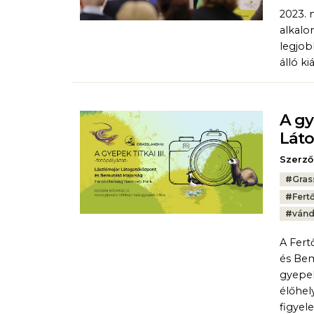
2023. 
alkalo
legjob
álló k
A gy
Lát
Szerző
Tags:
#
Gras
#
Fert
#
vánd
A Fert
és Bem
gyepek
élőhel
figyel