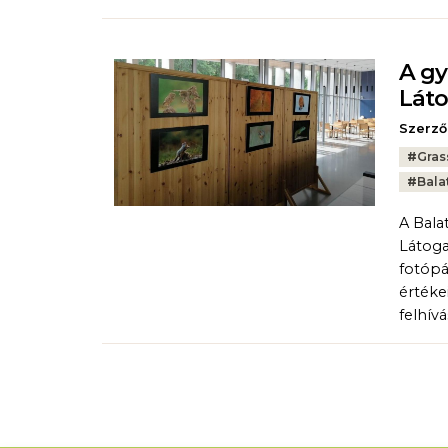
A gy
Lát
Szerző
Tags:
#
Gras
#
Bala
A Bala
Látoga
fotópá
értéke
felhív