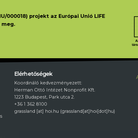
U/000018) projekt az Európai Unió LIFE
 meg.
L
Elérhetőségek
Koordináló kedvezményezett:
Herman Ottó Intézet Nonprofit Kft.
1223 Budapest, Park utca 2.
+36 1 362 8100
grassland
[at]
hoi.hu
(grassland[at]hoi[dot]hu)
s
hez