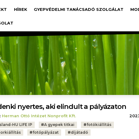
avigáció
EKT
HÍREK
GYEPVÉDELMI TANÁCSADÓ SZOLGÁLAT
MO
SOLAT
enki nyertes, aki elindult a pályázaton
:
Herman Ottó Intézet Nonprofit Kft.
2023.
sland-HU LIFE IP
#
A gyepek titkai
#
fotókiállítás
orkiállítás
#
fotópályázat
#
díjátadó