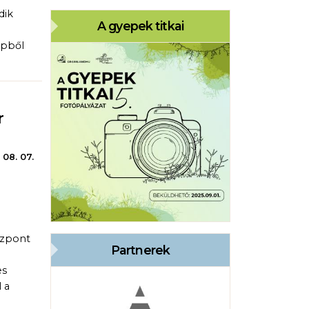
dik
A gyepek titkai
épből
r
 08. 07.
özpont
Partnerek
es
 a