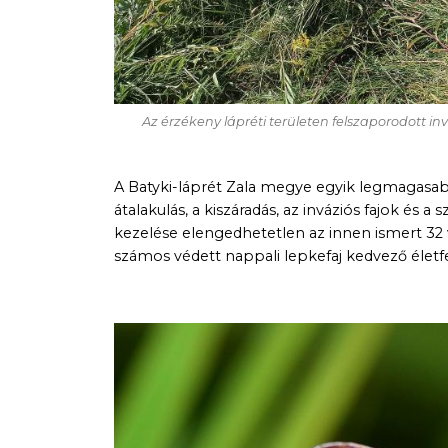
Az érzékeny lápréti területen felszaporodott in
A Batyki-láprét Zala megye egyik legmagasa
átalakulás, a kiszáradás, az inváziós fajok és a
kezelése elengedhetetlen az innen ismert 32 v
számos védett nappali lepkefaj kedvező élet