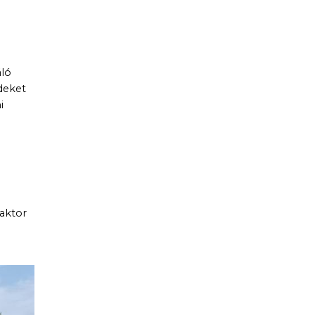
áló
deket
i
raktor