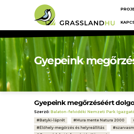
Ugrás a tartalomra
Fő n
PROJ
KAPC
Gyepeink megőrzés
Gyepeink megőrzéséért dolg
Szerző:
Balaton-felvidéki Nemzeti Park Igazga
Tags:
#
Batyki-láprét
#
Mura mente Natura 2000
#
Élőhely-megőrzés és helyreállítás
#
szarvasm