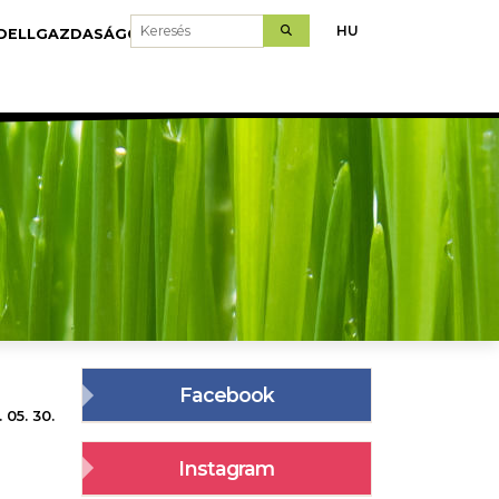
Keresés
HU
DELLGAZDASÁGOK
LETÖLTÉS
Facebook
 05. 30.
Instagram