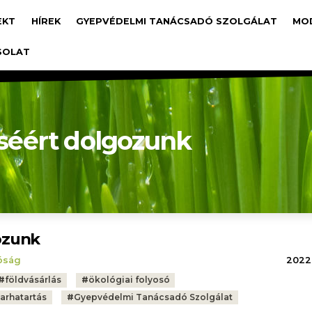
avigáció
EKT
HÍREK
GYEPVÉDELMI TANÁCSADÓ SZOLGÁLAT
MO
SOLAT
éért dolgozunk
ozunk
tóság
2022.
#
földvásárlás
#
ökológiai folyosó
arhatartás
#
Gyepvédelmi Tanácsadó Szolgálat