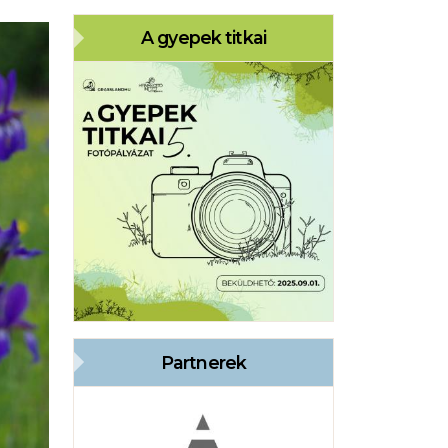
A gyepek titkai
Partnerek