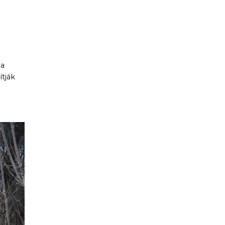
-
 a
ítják