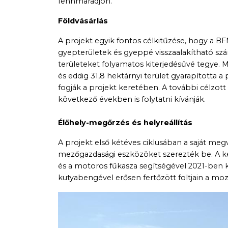
fennmaradjon.
Földvásárlás
A projekt egyik fontos célkitűzése, hogy a B
gyepterületek és gyeppé visszaalakítható szá
területeket folyamatos kiterjedésűvé tegye
és eddig 31,8 hektárnyi terület gyarapította a
fogják a projekt keretében. A további célzott
következő években is folytatni kívánják.
Élőhely-megőrzés és helyreállítás
A projekt első kétéves ciklusában a saját me
mezőgazdasági eszközöket szerezték be. A kézze
és a motoros fűkasza segítségével 2021-ben 
kutyabengével erősen fertőzött foltjain a moza