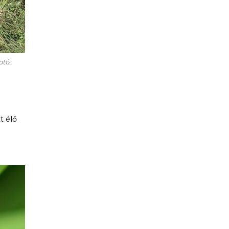
otó:
t élő