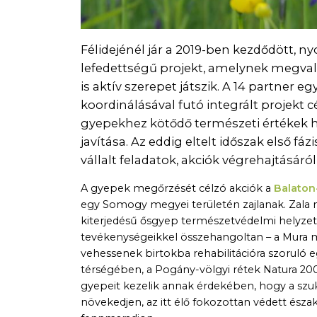
Félidejénél jár a 2019-ben kezdődött, ny
lefedettségű projekt, amelynek megval
is aktív szerepet játszik. A 14 partner
koordinálásával futó integrált projekt 
gyepekhez kötődő természeti értékek 
javítása. Az eddig eltelt időszak első fáz
vállalt feladatok, akciók végrehajtásáról
A gyepek megőrzését célzó akciók a
Balaton
egy Somogy megyei területén zajlanak. Zala m
kiterjedésű ősgyep természetvédelmi helyzet
tevékenységeikkel összehangoltan – a Mura m
vehessenek birtokba rehabilitációra szoruló
térségében, a Pogány-völgyi rétek Natura 2000 t
gyepeit kezelik annak érdekében, hogy a szu
növekedjen, az itt élő fokozottan védett és