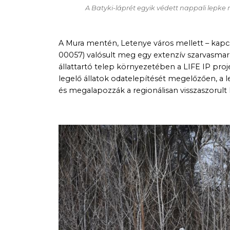
A Batyki-láprét egyik védett nappali lepke 
A Mura mentén, Letenye város mellett – kapc
00057) valósult meg egy extenzív szarvasmarh
állattartó telep környezetében a LIFE IP pro
legelő állatok odatelepítését megelőzően, a le
és megalapozzák a regionálisan visszaszorult 