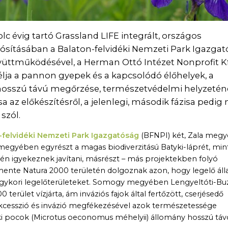
olc évig tartó Grassland LIFE integrált, országos
ósításában a Balaton-felvidéki Nemzeti Park Igazga
 együttműködésével, a Herman Ottó Intézet Nonprofit Kf
célja a pannon gyepek és a kapcsolódó élőhelyek, a
hosszú távú megőrzése, természetvédelmi helyzetén
isa az előkészítésről, a jelenlegi, második fázisa pedig
 szól.
-felvidéki Nemzeti Park Igazgatóság
(BFNPI) két, Zala megye
egyében egyrészt a magas biodiverzitású Batyki-láprét, mint
én igyekeznek javítani, másrészt – más projektekben folyó
ente Natura 2000 területén dolgoznak azon, hogy legelő áll
 egykori legelőterületeket. Somogy megyében Lengyeltóti-Bu
erület vízjárta, ám inváziós fajok által fertőzött, cserjésedő
kcesszió és invázió megfékezésével azok természetessége
zaki pocok (Microtus oeconomus méhelyii) állomány hosszú tá