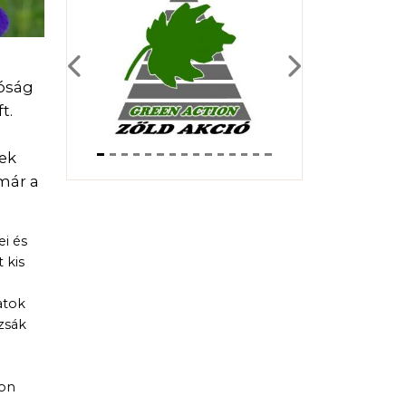
Previous
Next
tóság
t.
ek
 már a
i és
 kis
atok
zsák
von