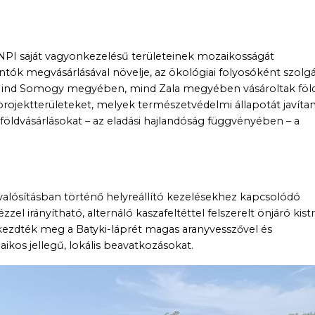
FNPI saját vagyonkezelésű területeinek mozaikosságát
ntók megvásárlásával növelje, az ökológiai folyosóként szolg
. Mind Somogy megyében, mind Zala megyében vásároltak föl
 projektterületeket, melyek természetvédelmi állapotát javítan
 földvásárlásokat – az eladási hajlandóság függvényében – a
gvalósításban történő helyreállító kezelésekhez kapcsolódó
l irányítható, alternáló kaszafeltéttel felszerelt önjáró kist
kezdték meg a Batyki-láprét magas aranyvesszővel és
ikos jellegű, lokális beavatkozásokat.