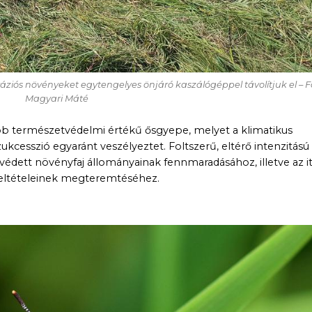
váziós növényeket egytengelyes önjáró kaszálógéppel távolítjuk el – F
Magyari Máté
bb természetvédelmi értékű ősgyepe, melyet a klimatikus
 szukcesszió egyaránt veszélyeztet. Foltszerű, eltérő intenzitású
édett növényfaj állományainak fennmaradásához, illetve az it
feltételeinek megteremtéséhez.