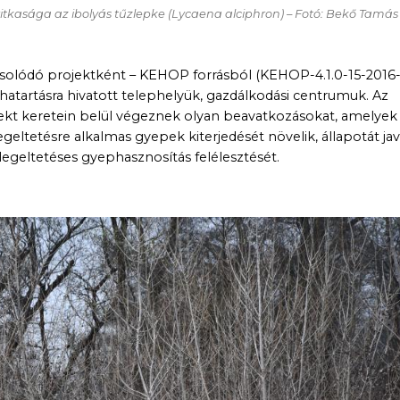
ritkasága az ibolyás tűzlepke (Lycaena alciphron) – Fotó: Bekő Tamás
solódó projektként – KEHOP forrásból (KEHOP-4.1.0-15-2016
atartásra hivatott telephelyük, gazdálkodási centrumuk. Az
jekt keretein belül végeznek olyan beavatkozásokat, amelyek
geltetésre alkalmas gyepek kiterjedését növelik, állapotát jav
legeltetéses gyephasznosítás felélesztését.