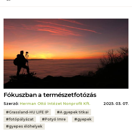
Fókuszban a természetfotózás
Szerző:
Herman Ottó Intézet Nonprofit Kft.
2025. 03. 07.
Tags:
#
Grassland-HU LIFE IP
#
A gyepek titkai
#
fotópályázat
#
Potyó Imre
#
gyepek
#
gyepes élőhelyek