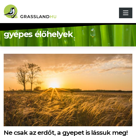
Ugrás a tartalomra
gyepes élőhelyek
Ne csak az erdőt, a gyepet is lássuk meg!