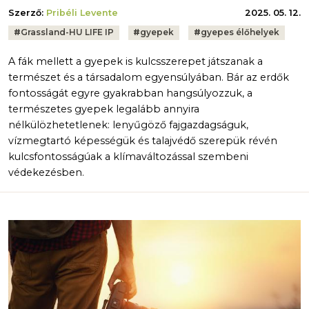
Szerző:
Pribéli Levente
2025. 05. 12.
Tags:
#
Grassland-HU LIFE IP
#
gyepek
#
gyepes élőhelyek
A fák mellett a gyepek is kulcsszerepet játszanak a
természet és a társadalom egyensúlyában. Bár az erdők
fontosságát egyre gyakrabban hangsúlyozzuk, a
természetes gyepek legalább annyira
nélkülözhetetlenek: lenyűgöző fajgazdagságuk,
vízmegtartó képességük és talajvédő szerepük révén
kulcsfontosságúak a klímaváltozással szembeni
védekezésben.