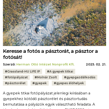
Keresse a fotós a pásztorát, a pásztor a
fotósát!
Szerző:
Herman Ottó Intézet Nonprofit Kft.
2025. 02. 21.
Tags:
#
Grassland-HU LIFE IP
#
A gyepek titkai
#
fotópályázat
#
Molnár Zsolt
#
gyepgazdálkodás
#
pásztorélet
#
gyepek
#
gyepes élőhelyek
A gyepek titkai fotópályázat jelenlegi kiírásában a
gyepekhez kötődő pásztorélet és pásztortudás
bemutatása a pályázók egyik választható feladata. A