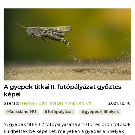
A gyepek titkai II. fotópályázat győztes
képei
Szerző:
Herman Ottó Intézet Nonprofit Kft.
2021. 12. 16.
Tags:
#
Grassland-HU
#
fotópályázat
#
gyepes élőhelyek
"A gyepek titkai II." fotópályázatra amatőr és profi fotósok
küldhették be képeiket, melyeken a gyepes élőhelyek