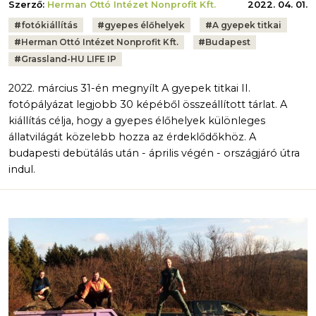
Szerző:
Herman Ottó Intézet Nonprofit Kft.
2022. 04. 01.
Tags:
#
fotókiállítás
#
gyepes élőhelyek
#
A gyepek titkai
#
Herman Ottó Intézet Nonprofit Kft.
#
Budapest
#
Grassland-HU LIFE IP
2022. március 31-én megnyílt A gyepek titkai II.
fotópályázat legjobb 30 képéből összeállított tárlat. A
kiállítás célja, hogy a gyepes élőhelyek különleges
állatvilágát közelebb hozza az érdeklődőkhöz. A
budapesti debütálás után - április végén - országjáró útra
indul.