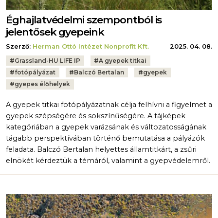
Éghajlatvédelmi szempontból is
jelentősek gyepeink
Szerző:
Herman Ottó Intézet Nonprofit Kft.
2025. 04. 08.
Tags:
#
Grassland-HU LIFE IP
#
A gyepek titkai
#
fotópályázat
#
Balczó Bertalan
#
gyepek
#
gyepes élőhelyek
A gyepek titkai fotópályázatnak célja felhívni a figyelmet a
gyepek szépségére és sokszínűségére. A tájképek
kategóriában a gyepek varázsának és változatosságának
tágabb perspektívában történő bemutatása a pályázók
feladata. Balczó Bertalan helyettes államtitkárt, a zsűri
elnökét kérdeztük a témáról, valamint a gyepvédelemről.