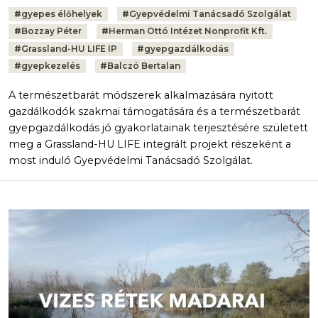
Tags:
#
gyepes élőhelyek
#
Gyepvédelmi Tanácsadó Szolgálat
#
Bozzay Péter
#
Herman Ottó Intézet Nonprofit Kft.
#
Grassland-HU LIFE IP
#
gyepgazdálkodás
#
gyepkezelés
#
Balczó Bertalan
A természetbarát módszerek alkalmazására nyitott
gazdálkodók szakmai támogatására és a természetbarát
gyepgazdálkodás jó gyakorlatainak terjesztésére született
meg a Grassland-HU LIFE integrált projekt részeként a
most induló Gyepvédelmi Tanácsadó Szolgálat.