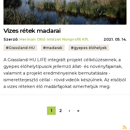
Vizes rétek madarai
Szerző:
Herman Ottó Intézet Nonprofit Kft.
2021. 05. 14.
Tags:
#
Grassland-HU
#
madarak
#
gyepes élőhelyek
A Grassland-HU LIFE integrált projekt célkitűzéseinek, a
gyepes élőhelytípusok jellemző állat- és növényfajainak,
valamint a projekt eredményeinek bemutatására -
ismeretterjesztő céllal - rövid videók készülnek. Az elsőből
a vizes réteken élő madárfajokat ismerhetjük meg.
Oldalszámozás
Következő oldal
Utolsó oldal
1
2
›
»
F