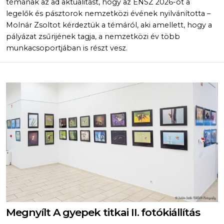
témának az ad aktualitást, hogy az ENSZ 2026-ot a
legelők és pásztorok nemzetközi évének nyilvánította –
Molnár Zsoltot kérdeztük a témáról, aki amellett, hogy a
pályázat zsűrijének tagja, a nemzetközi év több
munkacsoportjában is részt vesz.
Megnyílt A gyepek titkai II. fotókiállítás