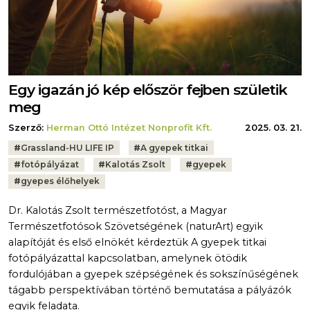
Egy igazán jó kép először fejben születik
meg
Szerző:
Herman Ottó Intézet Nonprofit Kft.
2025. 03. 21.
Tags:
#
Grassland-HU LIFE IP
#
A gyepek titkai
#
fotópályázat
#
Kalotás Zsolt
#
gyepek
#
gyepes élőhelyek
Dr. Kalotás Zsolt természetfotóst, a Magyar
Természetfotósok Szövetségének (naturArt) egyik
alapítóját és első elnökét kérdeztük A gyepek titkai
fotópályázattal kapcsolatban, amelynek ötödik
fordulójában a gyepek szépségének és sokszínűségének
tágabb perspektívában történő bemutatása a pályázók
egyik feladata.