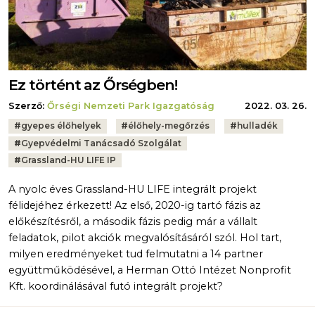
Ez történt az Őrségben!
Szerző:
Őrségi Nemzeti Park Igazgatóság
2022. 03. 26.
Tags:
#
gyepes élőhelyek
#
élőhely-megőrzés
#
hulladék
#
Gyepvédelmi Tanácsadó Szolgálat
#
Grassland-HU LIFE IP
A nyolc éves Grassland-HU LIFE integrált projekt
félidejéhez érkezett! Az első, 2020-ig tartó fázis az
előkészítésről, a második fázis pedig már a vállalt
feladatok, pilot akciók megvalósításáról szól. Hol tart,
milyen eredményeket tud felmutatni a 14 partner
együttműködésével, a Herman Ottó Intézet Nonprofit
Kft. koordinálásával futó integrált projekt?