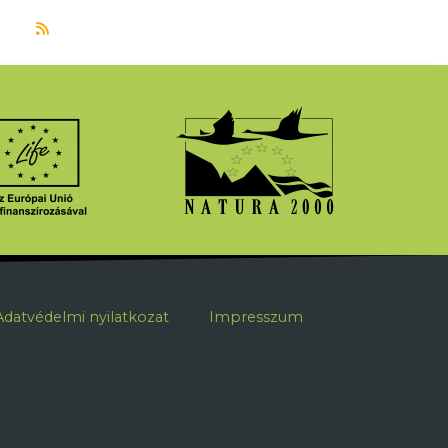
Feliratkozás a következőre: pásztorélet
ábléc
Adatvédelmi nyilatkozat
Impresszum