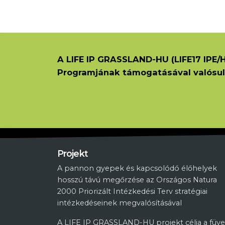
A LIFE IP GRASSLAND-HU (LIFE17 IPE/H
Programjának támogatásával valósul
Projekt
A pannon gyepek és kapcsolódó élőhelyek
hosszú távú megőrzése az Országos Natura
2000 Priorizált Intézkedési Terv stratégiai
intézkedéseinek megvalósításával
A LIFE IP GRASSLAND-HU projekt célja a füve