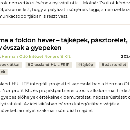
rok nemzetközi évének nyilvánította – Molnár Zsoltot kérdez
l, aki amellett, hogy a pályázat zsűrijének tagja, a nemzetköz
unkacsoportjában is részt vesz.
ma a földön hever – tájképek, pásztorélet,
 évszak a gyepeken
:
Herman Ottó Intézet Nonprofit Kft.
2024.
epek titkai
#
Grassland-HU LIFE IP
#
tájkép
#
pásztorélet
pek
sland-HU LIFE integrált projekttel kapcsolatban a Herman Ot
t Nonprofit Kft. és projektpartnerei ötödik alkalommal hirdet
gyepes élőhelyek értékeinek bemutatását, népszerűsítését 
lyázatukat. Az idei kiírásban három kategóriában várják a
űveket, amelyet szakmai zsűri bírál majd el.