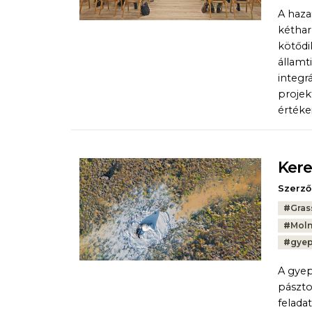
A haza
kéthar
kötődi
államt
integr
projek
értéke
Kere
Szerző
Tags:
#
Gras
#
Moln
#
gyep
A gyep
pászto
felada