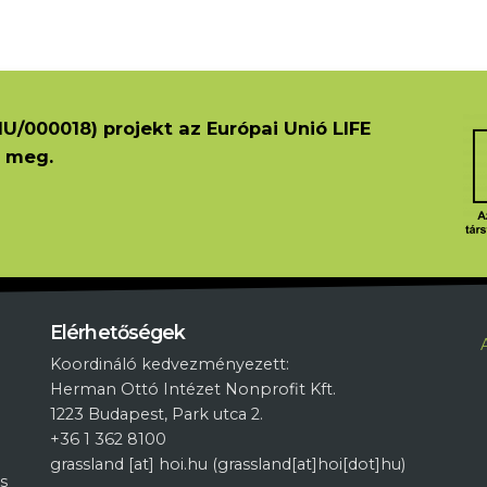
U/000018) projekt az Európai Unió LIFE
 meg.
L
Elérhetőségek
Koordináló kedvezményezett:
Herman Ottó Intézet Nonprofit Kft.
1223 Budapest, Park utca 2.
+36 1 362 8100
grassland
[at]
hoi.hu
(grassland[at]hoi[dot]hu)
s