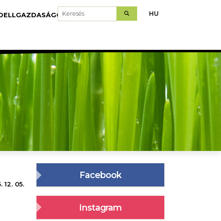
Keresés
HU
DELLGAZDASÁGOK
LETÖLTÉS
Facebook
 12. 05.
Instagram