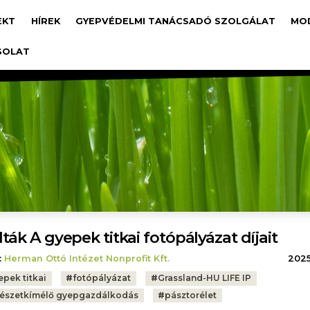
avigáció
EKT
HÍREK
GYEPVÉDELMI TANÁCSADÓ SZOLGÁLAT
MO
SOLAT
ták A gyepek titkai fotópályázat díjait
:
Herman Ottó Intézet Nonprofit Kft.
2025.
epek titkai
#
fotópályázat
#
Grassland-HU LIFE IP
észetkímélő gyepgazdálkodás
#
pásztorélet