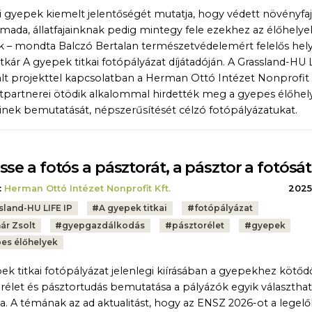
i gyepek kiemelt jelentőségét mutatja, hogy védett növényfaj
mada, állatfajainknak pedig mintegy fele ezekhez az élőhely
k – mondta Balczó Bertalan természetvédelemért felelős hel
itkár A gyepek titkai fotópályázat díjátadóján. A Grassland-HU 
ált projekttel kapcsolatban a Herman Ottó Intézet Nonprofit K
tpartnerei ötödik alkalommal hirdették meg a gyepes élőhel
inek bemutatását, népszerűsítését célzó fotópályázatukat.
sse a fotós a pásztorát, a pásztor a fotósát
:
Herman Ottó Intézet Nonprofit Kft.
2025.
sland-HU LIFE IP
#
A gyepek titkai
#
fotópályázat
ár Zsolt
#
gyepgazdálkodás
#
pásztorélet
#
gyepek
es élőhelyek
ek titkai fotópályázat jelenlegi kiírásában a gyepekhez kötőd
rélet és pásztortudás bemutatása a pályázók egyik választha
ta. A témának az ad aktualitást, hogy az ENSZ 2026-ot a legelő