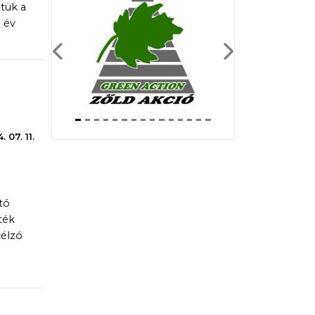
tük a
i év
Previous
Next
 07. 11.
tó
ték
célzó