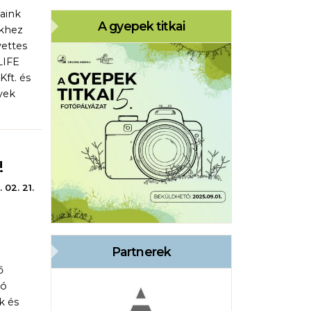
aink
A gyepek titkai
ekhez
yettes
LIFE
ft. és
yek
!
 02. 21.
Partnerek
ő
tó
k és