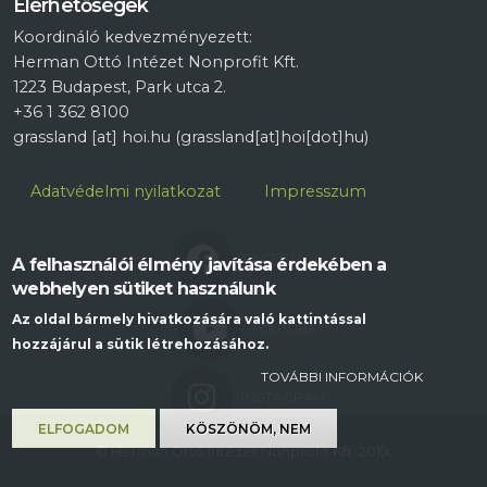
Elérhetőségek
Koordináló kedvezményezett:
Herman Ottó Intézet Nonprofit Kft.
1223 Budapest, Park utca 2.
+36 1 362 8100
grassland
[at]
hoi.hu
(grassland[at]hoi[dot]hu)
Lábléc
Adatvédelmi nyilatkozat
Impresszum
FACEBOOK
A felhasználói élmény javítása érdekében a
webhelyen sütiket használunk
Az oldal bármely hivatkozására való kattintással
YOUTUBE
hozzájárul a sütik létrehozásához.
TOVÁBBI INFORMÁCIÓK
INSTAGRAM
ELFOGADOM
KÖSZÖNÖM, NEM
© Herman Ottó Intézet Nonprofit Kft. 2019.