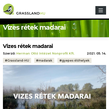
Ugrás a tartalomra
Vizes rétek madarai
Vizes rétek madarai
Szerző:
Herman Ottó Intézet Nonprofit Kft.
2021. 05. 14.
Tags:
#
Grassland-HU
#
madarak
#
gyepes élőhelyek