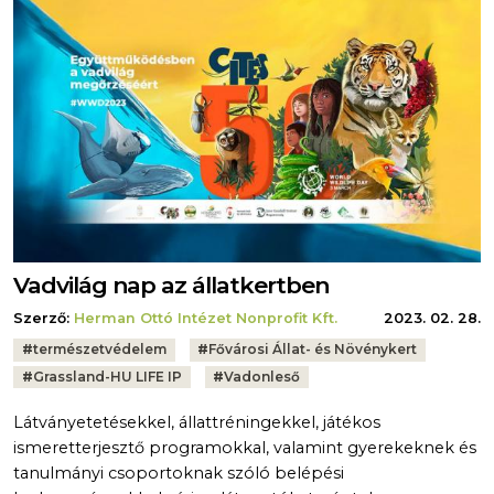
Vadvilág nap az állatkertben
Szerző:
Herman Ottó Intézet Nonprofit Kft.
2023. 02. 28.
Tags:
#
természetvédelem
#
Fővárosi Állat- és Növénykert
#
Grassland-HU LIFE IP
#
Vadonleső
Látványetetésekkel, állattréningekkel, játékos
ismeretterjesztő programokkal, valamint gyerekeknek és
tanulmányi csoportoknak szóló belépési