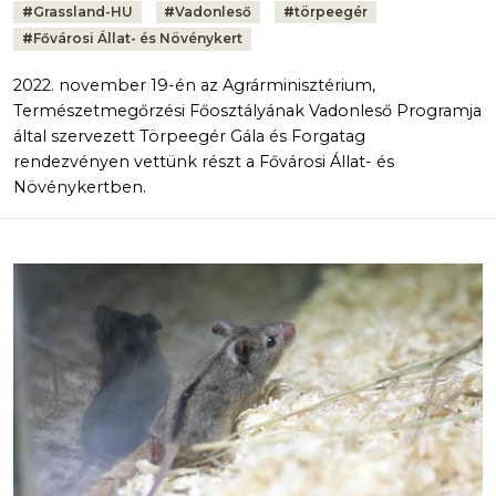
Tags:
#
Grassland-HU
#
Vadonleső
#
törpeegér
#
Fővárosi Állat- és Növénykert
2022. november 19-én az Agrárminisztérium,
Természetmegőrzési Főosztályának Vadonleső Programja
által szervezett Törpeegér Gála és Forgatag
rendezvényen vettünk részt a Fővárosi Állat- és
Növénykertben.