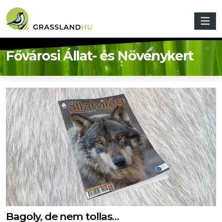
Ugrás a tartalomra
Fővárosi Állat- és Növénykert
Bagoly, de nem tollas…