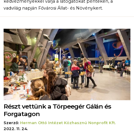
kedvezményekkel várja a látogatókat pénteken, a
vadvilág napján Fővárosi Állat- és Növénykert.
Részt vettünk a Törpeegér Gálán és
Forgatagon
Szerző:
Herman Ottó Intézet Közhasznú Nonprofit Kft.
2022. 11. 24.