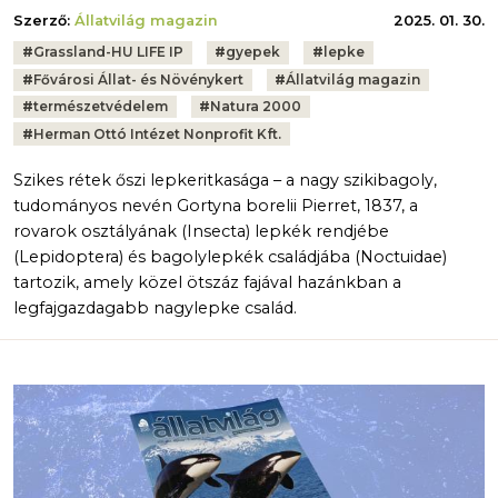
Szerző:
Állatvilág magazin
2025. 01. 30.
Tags:
#
Grassland-HU LIFE IP
#
gyepek
#
lepke
#
Fővárosi Állat- és Növénykert
#
Állatvilág magazin
#
természetvédelem
#
Natura 2000
#
Herman Ottó Intézet Nonprofit Kft.
Szikes rétek őszi lepkeritkasága – a nagy szikibagoly,
tudományos nevén Gortyna borelii Pierret, 1837, a
rovarok osztályának (Insecta) lepkék rendjébe
(Lepidoptera) és bagolylepkék családjába (Noctuidae)
tartozik, amely közel ötszáz fajával hazánkban a
legfajgazdagabb nagylepke család.