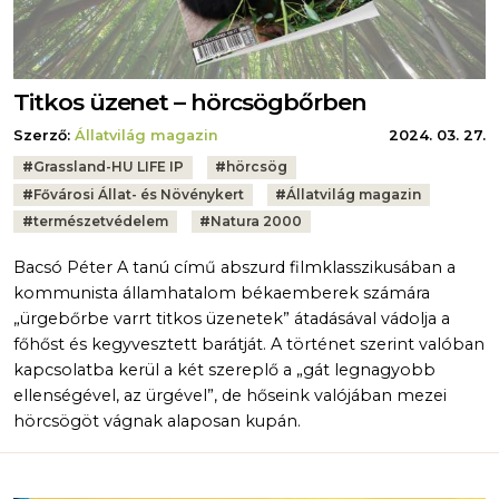
Titkos üzenet – hörcsögbőrben
Szerző:
Állatvilág magazin
2024. 03. 27.
Tags:
#
Grassland-HU LIFE IP
#
hörcsög
#
Fővárosi Állat- és Növénykert
#
Állatvilág magazin
#
természetvédelem
#
Natura 2000
Bacsó Péter A tanú című abszurd filmklasszikusában a
kommunista államhatalom békaemberek számára
„ürgebőrbe varrt titkos üzenetek” átadásával vádolja a
főhőst és kegyvesztett barátját. A történet szerint valóban
kapcsolatba kerül a két szereplő a „gát legnagyobb
ellenségével, az ürgével”, de hőseink valójában mezei
hörcsögöt vágnak alaposan kupán.