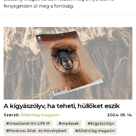
fenyegetően ül meg a forróság.
A kígyászölyv, ha teheti, hüllőket eszik
Szerző:
Állatvilág magazin
2024. 05. 14.
Tags:
#
Grassland-HU LIFE IP
#
madarak
#
kígyászölyv
#
Fővárosi Állat- és Növénykert
#
Állatvilág magazin