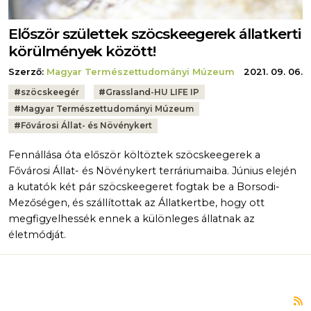
Először születtek szöcskeegerek állatkerti
körülmények között!
Szerző:
Magyar Természettudományi Múzeum
2021. 09. 06.
Tags:
#
szöcskeegér
#
Grassland-HU LIFE IP
#
Magyar Természettudományi Múzeum
#
Fővárosi Állat- és Növénykert
Fennállása óta először költöztek szöcskeegerek a
Fővárosi Állat- és Növénykert terráriumaiba. Június elején
a kutatók két pár szöcskeegeret fogtak be a Borsodi-
Mezőségen, és szállítottak az Állatkertbe, hogy ott
megfigyelhessék ennek a különleges állatnak az
életmódját.
F