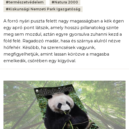
#
természetvédelem
#
Natura 2000
#
Kiskunsági Nemzeti Park Igazgatóság
A forró nyári puszta felett nagy magasságban a kék égen
egy apró pont látszik, amely hosszú pillanatokig szinte
meg sem mozdul, aztán egyre gyorsulva zuhanni kezd a
föld felé. Ragadozó madár, hasa és szárnya alulról nézve
hófehér. Később, ha szerencsések vagyunk,
megfigyelhetjük, amint lassan körözve a magasba
emelkedik, csőrében egy kígyóval.