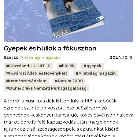
Gyepek és hüllők a fókuszban
Szerző:
Állatvilág magazin
2024. 10. 11.
Tags:
#
Grassland-HU LIFE IP
#
hüllők
#
gyepek
#
Fővárosi Állat- és Növénykert
#
Állatvilág magazin
#
természetvédelem
#
Natura 2000
#
Duna-Dráva Nemzeti Park Igazgatóság
A forró júniusi kora délelőttön fülsiketítő a kabócák
ezreinek szüntelen köszörülése. A Szársomlyó
gerincének keskenyen kanyargó, köves ösvényén haladva
már öt perc felfelé kapaszkodás után megjelennek
rajtunk az első izzadságcseppek, s az utunkat kísérő
alacsony virágos kőrisek között még árnyékban is