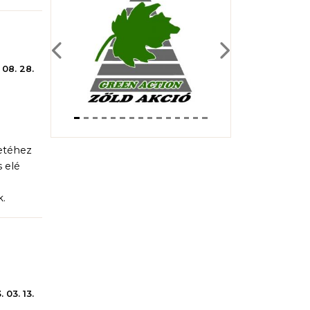
Previous
Next
 08. 28.
retéhez
s elé
k.
 03. 13.