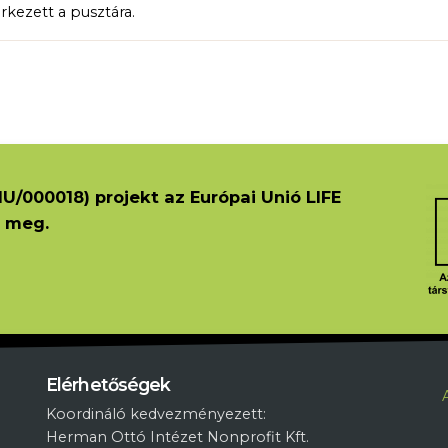
érkezett a pusztára.
U/000018) projekt az Európai Unió LIFE
 meg.
L
Elérhetőségek
Koordináló kedvezményezett:
Herman Ottó Intézet Nonprofit Kft.