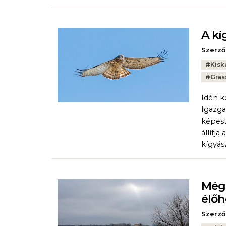
A kí
Szerző
Tags:
#
Kisk
#
Gras
Idén k
Igazga
képest
állítj
kígyás
Még 
élőh
Szerző