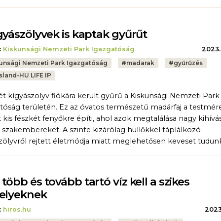
gyászölyvek is kaptak gyűrűt
:
Kiskunsági Nemzeti Park Igazgatóság
2023.
unsági Nemzeti Park Igazgatóság
#
madarak
#
gyűrűzés
sland-HU LIFE IP
ét kígyászölyv fiókára került gyűrű a Kiskunsági Nemzeti Park
tóság területén. Ez az óvatos természetű madárfaj a testmé
 kis fészkét fenyőkre építi, ahol azok megtalálása nagy kihívá
a a szakembereket. A szinte kizárólag hüllőkkel táplálkozó
zölyvről rejtett életmódja miatt meglehetősen keveset tudun
több és tovább tartó víz kell a szikes
elyeknek
:
hiros.hu
2023.