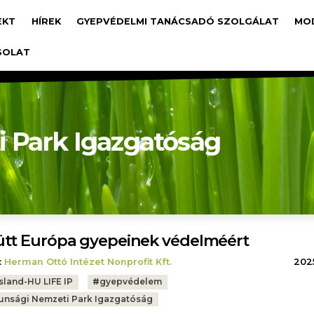
avigáció
EKT
HÍREK
GYEPVÉDELMI TANÁCSADÓ SZOLGÁLAT
MO
SOLAT
 Park Igazgatóság
tt Európa gyepeinek védelméért
:
Herman Ottó Intézet Nonprofit Kft.
2025
sland-HU LIFE IP
#
gyepvédelem
unsági Nemzeti Park Igazgatóság