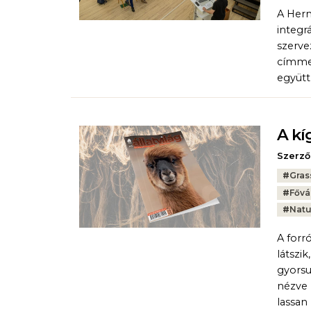
A Herm
integr
szerve
címmel
együt
A kí
Szerző
Tags:
#
Gras
#
Fővá
#
Natu
A forr
látszi
gyorsu
nézve 
lassan