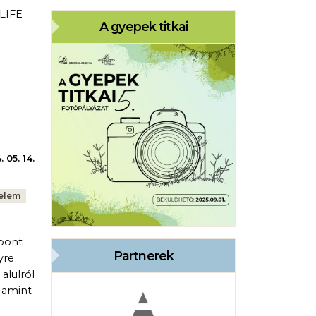
 LIFE
A gyepek titkai
 05. 14.
elem
 pont
Partnerek
yre
alulról
 amint