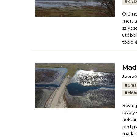
Tags:
#
Kisk
Örülne
mert a
szikes
utóbbi
több é
Mada
Szerző
Tags:
#
Gras
#
élőh
Bevált
tavaly
hektár
pedig 
madárm