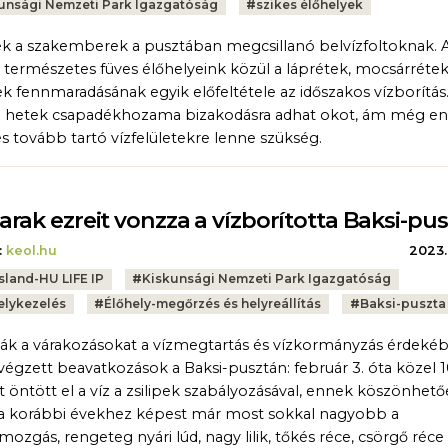
unsági Nemzeti Park Igazgatóság
#
szikes élőhelyek
k a szakemberek a pusztában megcsillanó belvízfoltoknak. A
 természetes füves élőhelyeink közül a láprétek, mocsárrétek
ek fennmaradásának egyik előfeltétele az időszakos vízborítás
 hetek csapadékhozama bizakodásra adhat okot, ám még enn
s tovább tartó vízfelületekre lenne szükség.
rak ezreit vonzza a vízborította Baksi-pus
:
keol.hu
2023.
sland-HU LIFE IP
#
Kiskunsági Nemzeti Park Igazgatóság
elykezelés
#
Élőhely-megőrzés és helyreállítás
#
Baksi-puszta
ják a várakozásokat a vízmegtartás és vízkormányzás érdeké
 végzett beavatkozások a Baksi-pusztán: február 3. óta közel 
t öntött el a víz a zsilipek szabályozásával, ennek köszönhet
a korábbi évekhez képest már most sokkal nagyobb a
ozgás, rengeteg nyári lúd, nagy lilik, tőkés réce, csörgő réce