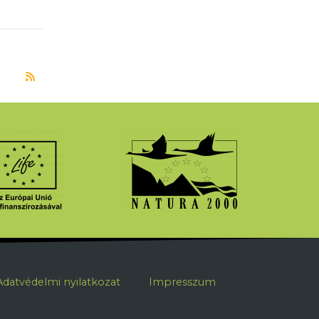
Feliratkozás a következőre: Kiskunsági Nemzeti Par
ábléc
Adatvédelmi nyilatkozat
Impresszum