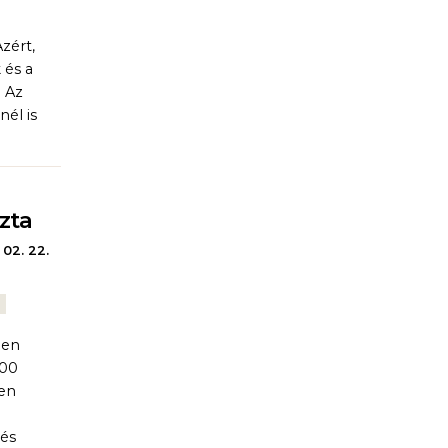
zért,
 és a
. Az
él is
zta
 02. 22.
ben
100
ően
 és