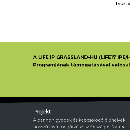
bíbic 
A LIFE IP GRASSLAND-HU (LIFE17 IPE/H
Programjának támogatásával valósul
Projekt
A pannon gyepek és kapcsolódó élőhelyek
hosszú távú megőrzése az Országos Natura