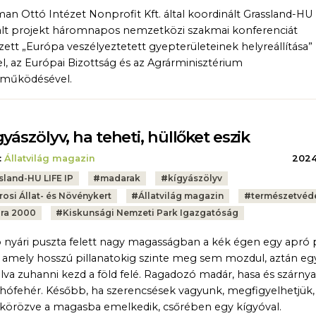
an Ottó Intézet Nonprofit Kft. által koordinált Grassland-HU
ált projekt háromnapos nemzetközi szakmai konferenciát
zett „Európa veszélyeztetett gyepterületeinek helyreállítása”
, az Európai Bizottság és az Agrárminisztérium
tműködésével.
gyászölyv, ha teheti, hüllőket eszik
:
Állatvilág magazin
2024.
sland-HU LIFE IP
#
madarak
#
kígyászölyv
rosi Állat- és Növénykert
#
Állatvilág magazin
#
természetvéd
ra 2000
#
Kiskunsági Nemzeti Park Igazgatóság
ó nyári puszta felett nagy magasságban a kék égen egy apró
k, amely hosszú pillanatokig szinte meg sem mozdul, aztán eg
lva zuhanni kezd a föld felé. Ragadozó madár, hasa és szárnya 
hófehér. Később, ha szerencsések vagyunk, megfigyelhetjük,
 körözve a magasba emelkedik, csőrében egy kígyóval.