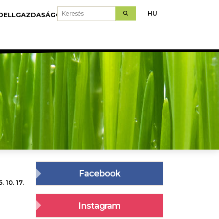
Keresés
HU
DELLGAZDASÁGOK
LETÖLTÉS
Facebook
. 10. 17.
Instagram