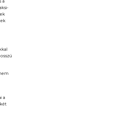
s a
ksi-
nek
tek
kkal
hosszú
r nem
i a
 két