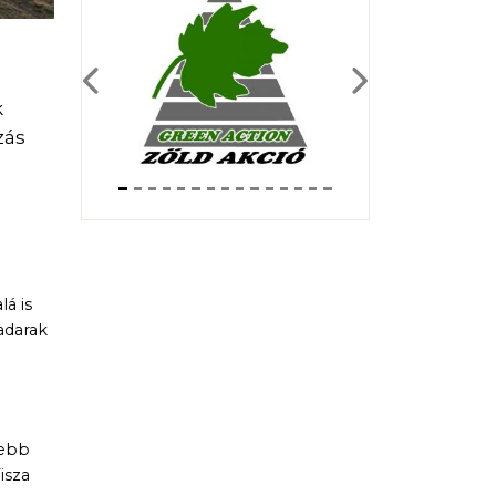
Previous
Next
k
zás
lá is
adarak
sebb
isza