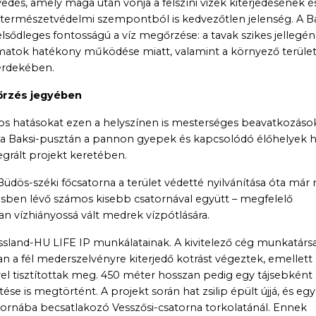
lyedés, amely maga után vonja a felszíni vizek kiterjedésének é
 természetvédelmi szempontból is kedvezőtlen jelenség. A Ba
lsődleges fontosságú a víz megőrzése: a tavak szikes jellegé
amatok hatékony működése miatt, valamint a környező terüle
 érdekében.
őrzés jegyében
os hatásokat ezen a helyszínen is mesterséges beavatkozáso
ég a Baksi-pusztán a pannon gyepek és kapcsolódó élőhelyek 
grált projekt keretében.
Büdös-széki főcsatorna a terület védetté nyilvánítása óta má
etésben lévő számos kisebb csatornával együtt – megfelelő
n vízhiányossá vált medrek vízpótlására.
sland-HU LIFE IP munkálatainak. A kivitelező cég munkatársa
n a fél mederszelvényre kiterjedő kotrást végeztek, emellett
vel tisztítottak meg. 450 méter hosszan pedig egy tájsebként
se is megtörtént. A projekt során hat zsilip épült újjá, és egy
csatornába becsatlakozó Vesszősi-csatorna torkolatánál. Ennek