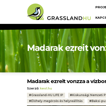
Ugrás a tartalomra
Fő n
PROJ
KAPC
Madarak ezreit vonz
Madarak ezreit vonzza a vízbor
Szerző:
keol.hu
Tags:
#
Grassland-HU LIFE IP
#
Kiskunsági Nemzeti P
#
Élőhely-megőrzés és helyreállítás
#
Baksi-pu