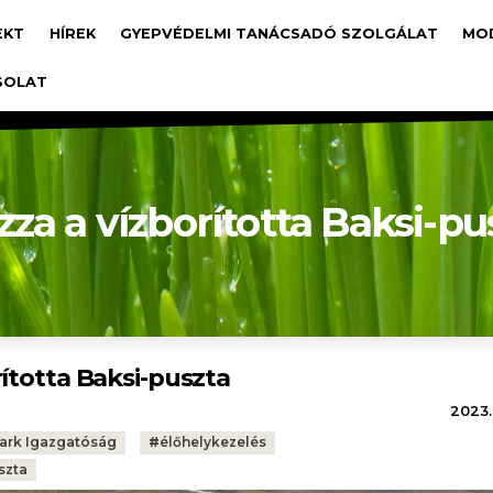
avigáció
EKT
HÍREK
GYEPVÉDELMI TANÁCSADÓ SZOLGÁLAT
MO
SOLAT
za a vízborította Baksi-pu
ította Baksi-puszta
2023.
ark Igazgatóság
#
élőhelykezelés
szta