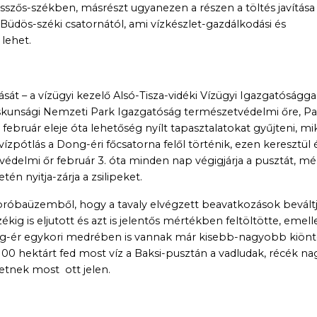
esszős-székben, másrészt ugyanezen a részen a töltés javítása 
a Büdös-széki csatornától, ami vízkészlet-gazdálkodási és
lehet.
t – a vízügyi kezelő Alsó-Tisza-vidéki Vízügyi Igazgatóságga
skunsági Nemzeti Park Igazgatóság természetvédelmi őre, Pa
február eleje óta lehetőség nyílt tapasztalatokat gyűjteni, mi
zpótlás a Dong-éri főcsatorna felől történik, ezen keresztül 
védelmi őr február 3. óta minden nap végigjárja a pusztát, mér
én nyitja-zárja a zsilipeket.
 próbaüzemből, hogy a tavaly elvégzett beavatkozások bevált
kig is eljutott és azt is jelentős mértékben feltöltötte, emelle
ong-ér egykori medrében is vannak már kisebb-nagyobb kiönt
100 hektárt fed most víz a Baksi-pusztán a vadludak, récék na
tnek most ott jelen.