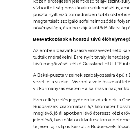
közén erőteljesen jelentkező talajvízszint-sül
vízborítottság hosszának csökkenését is, ami
puszta nyílt vizű tómedreiben több okból is e
megtartását szolgáló sófelhalmozódási foly
növényvilága, és a hozzájuk kötődő állatvilág
Beavatkozások a hosszú távú élőhelymeg
Az emberi beavatkozásra visszavezethető kár
tudták mérsékelni. Erre nyílt tavaly lehetős
távú megőrzését célzó Grassland-HU LIFE inte
A Baksi-puszta vizeinek szabályozására épült 
vezeti el a vizeket. Viszont a vele összekött
vízkormányzás esetén – alkalmas a napjainkba
Ezen elképzelés jegyében kezdtek neki a Gras
Büdös-széki csatornában 5,7 kilométer hossza
meglévő, jó állapotban lévő átereszt kézi erő
jelenlévő, használaton kívüli csatorna betemeté
teljesen új zsilip is készült a Büdös-széki fő