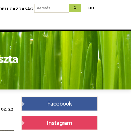
Keresés
HU
DELLGAZDASÁGOK
LETÖLTÉS
szta
Facebook
 02. 22.
Instagram