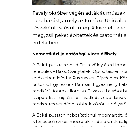
Tavaly október végén adták át műszakil
beruházást, amely az Európai Unió álta
részeként valósult meg. A kiemelt jele
meg, zsilipeket építettek és csatornát
érdekében.
Nemzetközi jelentőségű vizes élőhely
A Baksi-puszta az Alsó-Tisza-völgy és a Ho
település – Baks, Csanytelek, Ópusztaszer, Pu
egészében lefedi a Pusztaszeri Tájvédelmi Körz
tartozik. Egy része a Ramsari Egyezmény hatá
rendkívül fontos állomása. Tavasszal elsősorb
csapatokat, míg ősszel a vadludak és a darvak 
rendszeres vendége többek között a gólyatöcs
A Baksi-pusztán háborítatlanul megmaradt, jó
kiterjedésű szikes mocsarak, nádasok, ritkás, l