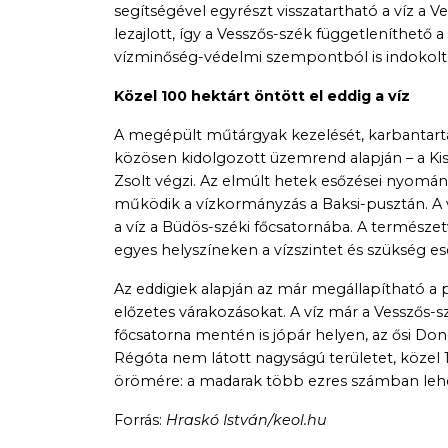
segítségével egyrészt visszatartható a víz a V
lezajlott, így a Vesszős-szék függetleníthető 
vízminőség-védelmi szempontból is indokolt 
Közel 100 hektárt öntött el eddig a víz
A megépült műtárgyak kezelését, karbantartásá
közösen kidolgozott üzemrend alapján – a Ki
Zsolt végzi. Az elmúlt hetek esőzései nyomán 
működik a vízkormányzás a Baksi-pusztán. A ví
a víz a Büdös-széki főcsatornába. A természet
egyes helyszíneken a vízszintet és szükség eset
Az eddigiek alapján az már megállapítható a
előzetes várakozásokat. A víz már a Vesszős-szé
főcsatorna mentén is jópár helyen, az ősi D
Régóta nem látott nagyságú területet, közel 
örömére: a madarak több ezres számban lehe
Forrás:
Hraskó István/keol.hu