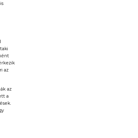
is
l
taki
ként
érkezik
i az
ják az
tt a
ések.
gy