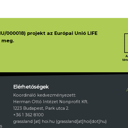
U/000018) projekt az Európai Unió LIFE
 meg.
L
Elérhetőségek
Koordináló kedvezményezett:
Herman Ottó Intézet Nonprofit Kft.
1223 Budapest, Park utca 2.
+36 1 362 8100
grassland
[at]
hoi.hu
(grassland[at]hoi[dot]hu)
s