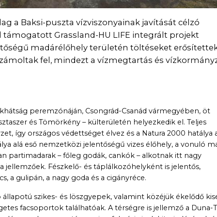
ag a Baksi-puszta vízviszonyainak javítását célzó
l támogatott Grassland-HU LIFE integrált projekt
ntőségű madárélőhely területén töltéseket erősítette
 számoltak fel, mindezt a vízmegtartás és vízkormány
mokhátság peremzónáján, Csongrád-Csanád vármegyében, öt
sztaszer és Tömörkény – külterületén helyezkedik el. Teljes
et, így országos védettséget élvez és a Natura 2000 hatálya a
lya alá eső nemzetközi jelentőségű vizes élőhely, a vonuló m
an partimadarak – főleg godák, cankók – alkotnak itt nagy
a jellemzőek. Fészkelő- és táplálkozóhelyként is jelentős,
, a gulipán, a nagy goda és a cigányréce.
 állapotú szikes- és löszgyepek, valamint közéjük ékelődő ki
igetes facsoportok találhatóak. A térségre is jellemző a Duna-T