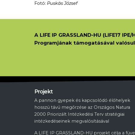
Fotó:
Puskás József
A LIFE IP GRASSLAND-HU (LIFE17 IPE/H
Programjának támogatásával valósul
Projekt
A pannon gyepek és kapcsolódó élőhelyek
hosszú távú megőrzése az Országos Natura
2000 Priorizált Intézkedési Terv stratégiai
intézkedéseinek megvalósításával
A LIFE IP GRASSLAND-HU projekt célja a füve