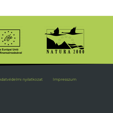
ábléc
Adatvédelmi nyilatkozat
Impresszum