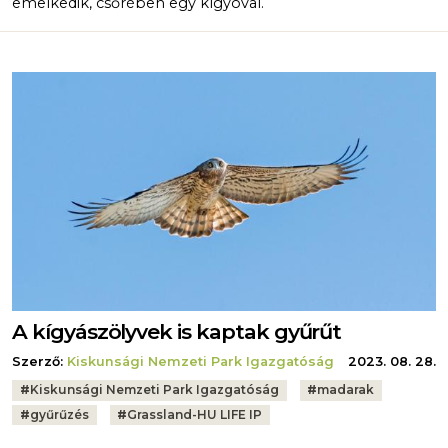
emelkedik, csőrében egy kígyóval.
A kígyászölyvek is kaptak gyűrűt
Szerző:
Kiskunsági Nemzeti Park Igazgatóság
2023. 08. 28.
Tags:
#
Kiskunsági Nemzeti Park Igazgatóság
#
madarak
#
gyűrűzés
#
Grassland-HU LIFE IP