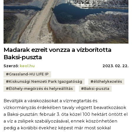
Madarak ezreit vonzza a vízborította
Baksi-puszta
Szerző:
keol.hu
2023. 02. 22.
Tags:
#
Grassland-HU LIFE IP
#
Kiskunsági Nemzeti Park Igazgatóság
#
élőhelykezelés
#
Élőhely-megőrzés és helyreállítás
#
Baksi-puszta
Beváltják a várakozásokat a vízmegtartás és
vízkormányzás érdekében tavaly végzett beavatkozások
a Baksi-pusztán: február 3. óta közel 100 hektárt öntött el
a víz a zsilipek szabályozásával, ennek köszönhetően
pedig a korábbi évekhez képest már most sokkal