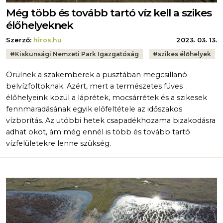
Még több és tovább tartó víz kell a szikes
élőhelyeknek
Szerző:
hiros.hu
2023. 03. 13.
Tags:
#
Kiskunsági Nemzeti Park Igazgatóság
#
szikes élőhelyek
Örülnek a szakemberek a pusztában megcsillanó
belvízfoltoknak. Azért, mert a természetes füves
élőhelyeink közül a láprétek, mocsárrétek és a szikesek
fennmaradásának egyik előfeltétele az időszakos
vízborítás. Az utóbbi hetek csapadékhozama bizakodásra
adhat okot, ám még ennél is több és tovább tartó
vízfelületekre lenne szükség.