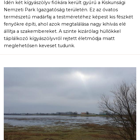
Idén két kígyászölyv fiókára került gyűrű a Kiskunsági
Nemzeti Park Igazgatóság területén. Ez az óvatos
természetű madárfaj a testméretéhez képest kis fészkét
fenyőkre építi, ahol azok megtalálása nagy kihívás elé
állítja a szakembereket. A szinte kizárólag hüllőkkel
táplálkozó kígyászölyvről rejtett életmódja miatt
meglehetősen keveset tudunk.