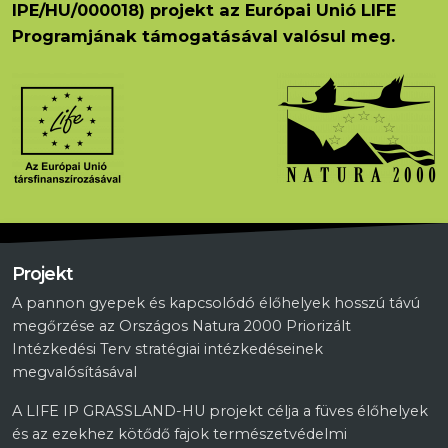
IPE/HU/000018) projekt az Európai Unió LIFE
Programjának támogatásával valósul meg.
Projekt
A pannon gyepek és kapcsolódó élőhelyek hosszú távú
megőrzése az Országos Natura 2000 Priorizált
Intézkedési Terv stratégiai intézkedéseinek
megvalósításával
A LIFE IP GRASSLAND-HU projekt célja a füves élőhelyek
és az ezekhez kötődő fajok természetvédelmi