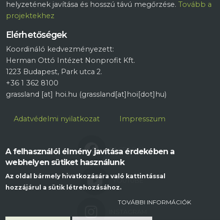
helyzetének javítása és hosszú távú megőrzése.
Tovább a
projektekhez
Elérhetőségek
Koordináló kedvezményezett:
Herman Ottó Intézet Nonprofit Kft.
1223 Budapest, Park utca 2.
+36 1 362 8100
grassland
[at]
hoi.hu
(grassland[at]hoi[dot]hu)
Lábléc
Adatvédelmi nyilatkozat
Impresszum
FACEBOOK
A felhasználói élmény javítása érdekében a
webhelyen sütiket használunk
Az oldal bármely hivatkozására való kattintással
YOUTUBE
hozzájárul a sütik létrehozásához.
TOVÁBBI INFORMÁCIÓK
INSTAGRAM