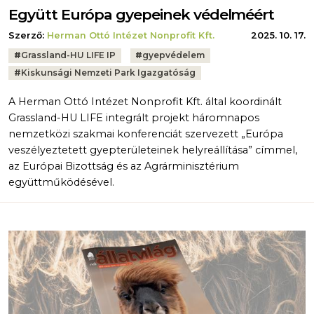
Együtt Európa gyepeinek védelméért
Szerző:
Herman Ottó Intézet Nonprofit Kft.
2025. 10. 17.
Tags:
#
Grassland-HU LIFE IP
#
gyepvédelem
#
Kiskunsági Nemzeti Park Igazgatóság
A Herman Ottó Intézet Nonprofit Kft. által koordinált
Grassland-HU LIFE integrált projekt háromnapos
nemzetközi szakmai konferenciát szervezett „Európa
veszélyeztetett gyepterületeinek helyreállítása” címmel,
az Európai Bizottság és az Agrárminisztérium
együttműködésével.