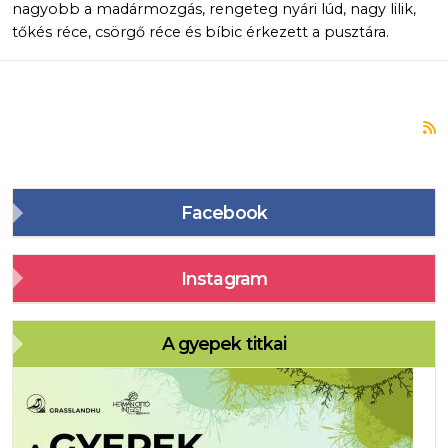
nagyobb a madármozgás, rengeteg nyári lúd, nagy lilik,
tőkés réce, csörgő réce és bíbic érkezett a pusztára.
F
Facebook
Instagram
A gyepek titkai