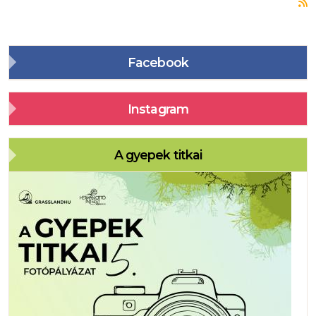
F
Facebook
Instagram
A gyepek titkai