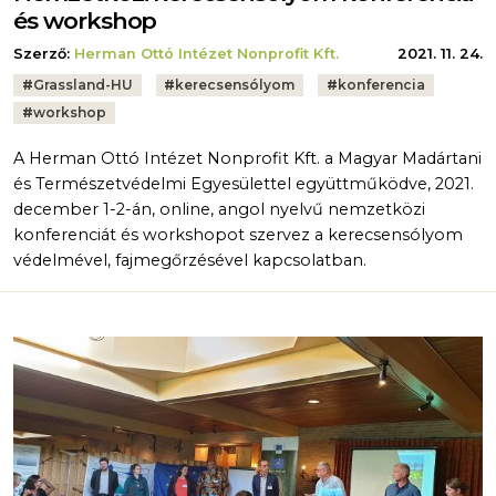
és workshop
Szerző:
Herman Ottó Intézet Nonprofit Kft.
2021. 11. 24.
Tags:
#
Grassland-HU
#
kerecsensólyom
#
konferencia
#
workshop
A Herman Ottó Intézet Nonprofit Kft. a Magyar Madártani
és Természetvédelmi Egyesülettel együttműködve, 2021.
december 1-2-án, online, angol nyelvű nemzetközi
konferenciát és workshopot szervez a kerecsensólyom
védelmével, fajmegőrzésével kapcsolatban.