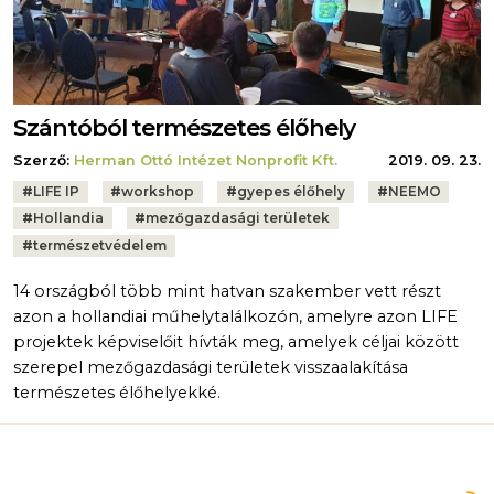
Szántóból természetes élőhely
Szerző:
Herman Ottó Intézet Nonprofit Kft.
2019. 09. 23.
Tags:
#
LIFE IP
#
workshop
#
gyepes élőhely
#
NEEMO
#
Hollandia
#
mezőgazdasági területek
#
természetvédelem
14 országból több mint hatvan szakember vett részt
azon a hollandiai műhelytalálkozón, amelyre azon LIFE
projektek képviselőit hívták meg, amelyek céljai között
szerepel mezőgazdasági területek visszaalakítása
természetes élőhelyekké.