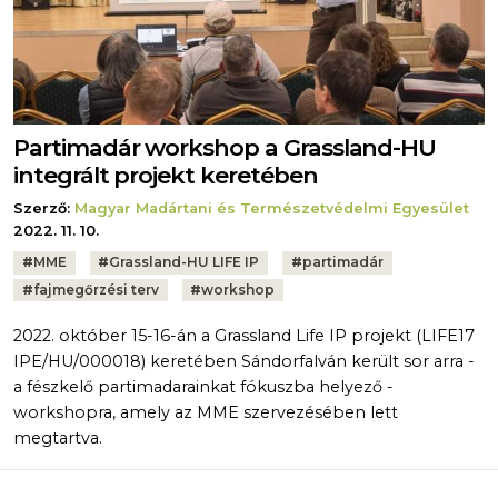
Partimadár workshop a Grassland-HU
integrált projekt keretében
Szerző:
Magyar Madártani és Természetvédelmi Egyesület
2022. 11. 10.
Tags:
#
MME
#
Grassland-HU LIFE IP
#
partimadár
#
fajmegőrzési terv
#
workshop
2022. október 15-16-án a Grassland Life IP projekt (LIFE17
IPE/HU/000018) keretében Sándorfalván került sor arra -
a fészkelő partimadarainkat fókuszba helyező -
workshopra, amely az MME szervezésében lett
megtartva.