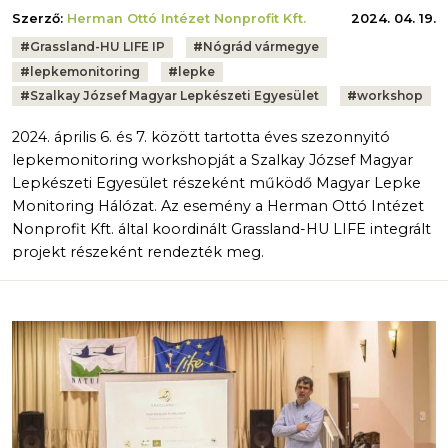
Szerző:
Herman Ottó Intézet Nonprofit Kft.
2024. 04. 19.
Tags:
#
Grassland-HU LIFE IP
#
Nógrád vármegye
#
lepkemonitoring
#
lepke
#
Szalkay József Magyar Lepkészeti Egyesület
#
workshop
2024. április 6. és 7. között tartotta éves szezonnyitó
lepkemonitoring workshopját a Szalkay József Magyar
Lepkészeti Egyesület részeként működő Magyar Lepke
Monitoring Hálózat. Az esemény a Herman Ottó Intézet
Nonprofit Kft. által koordinált Grassland-HU LIFE integrált
projekt részeként rendezték meg.