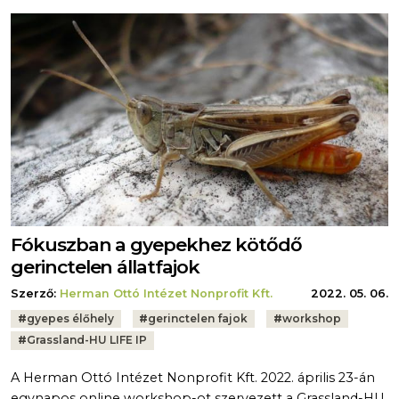
Fókuszban a gyepekhez kötődő
gerinctelen állatfajok
Szerző:
Herman Ottó Intézet Nonprofit Kft.
2022. 05. 06.
Tags:
#
gyepes élőhely
#
gerinctelen fajok
#
workshop
#
Grassland-HU LIFE IP
A Herman Ottó Intézet Nonprofit Kft. 2022. április 23-án
egynapos online workshop-ot szervezett a Grassland-HU