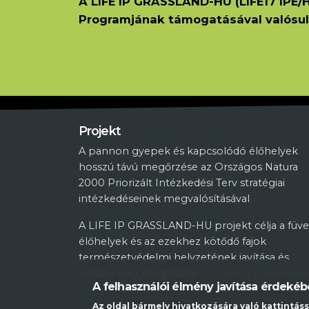
A LIFE IP GRASSLAND-HU (LIFE17 IPE/H
Programjának támogatásával valósul
Projekt
A pannon gyepek és kapcsolódó élőhelyek
hosszú távú megőrzése az Országos Natura
2000 Priorizált Intézkedési Terv stratégiai
intézkedéseinek megvalósításával
A LIFE IP GRASSLAND-HU projekt célja a füve
élőhelyek és az ezekhez kötődő fajok
természetvédelmi helyzetének javítása és
hosszú távú megőrzése.
Tovább a projektek
A felhasználói élmény javítása érdeké
Az oldal bármely hivatkozására való kattintáss