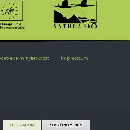
ábléc
Adatvédelmi nyilatkozat
Impresszum
ELFOGADOM
KÖSZÖNÖM, NEM