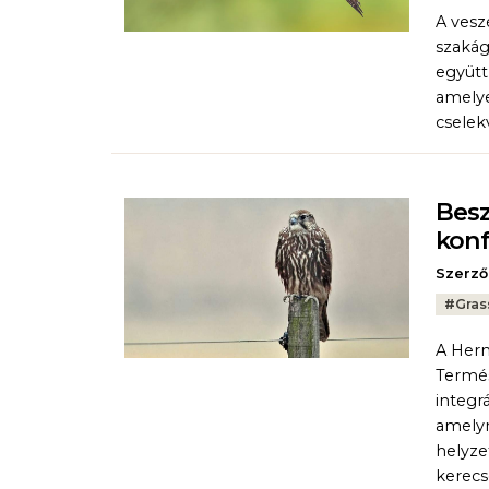
A vesz
szakág
együtt
amelye
cselek
Besz
konf
Szerző
Tags:
#
Gras
A Herm
Termés
integr
amelyn
helyze
kerecs