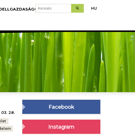
Keresés
HU
DELLGAZDASÁGOK
LETÖLTÉS
Facebook
 03. 28.
let
Instagram
delem