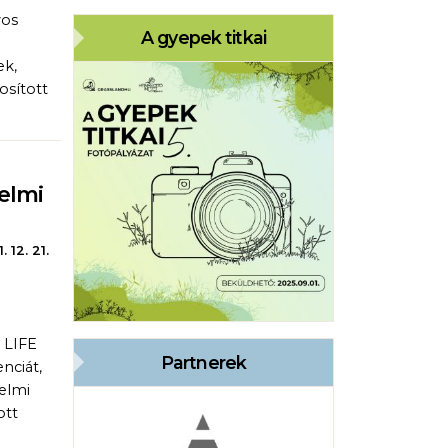
yos
A gyepek titkai
ek,
osított
elmi
. 12. 21.
 LIFE
Partnerek
nciát,
elmi
ott