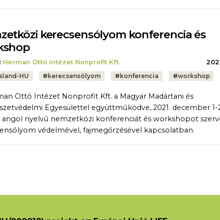
etközi kerecsensólyom konferencia és
kshop
:
Herman Ottó Intézet Nonprofit Kft.
2021
sland-HU
#
kerecsensólyom
#
konferencia
#
workshop
an Ottó Intézet Nonprofit Kft. a Magyar Madártani és
zetvédelmi Egyesülettel együttműködve, 2021. december 1-2
, angol nyelvű nemzetközi konferenciát és workshopot szerv
ensólyom védelmével, fajmegőrzésével kapcsolatban.