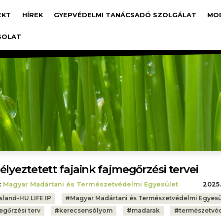
avigáció
EKT
HÍREK
GYEPVÉDELMI TANÁCSADÓ SZOLGÁLAT
MO
SOLAT
élyeztetett fajaink fajmegőrzési tervei
:
Magyar Madártani és Természetvédelmi Egyesület
2025.
sland-HU LIFE IP
#
Magyar Madártani és Természetvédelmi Egyesü
egőrzési terv
#
kerecsensólyom
#
madarak
#
természetvé