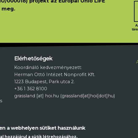
U/000018) projekt az Európai Unió LIFE
 meg.
L
Elérhetőségek
Koordináló kedvezményezett:
Herman Ottó Intézet Nonprofit Kft.
1223 Budapest, Park utca 2.
+36 1 362 8100
grassland
[at]
hoi.hu
(grassland[at]hoi[dot]hu)
s
hez
ben a webhelyen sütiket használunk
al hozzájárul a sütik létrehozásához.