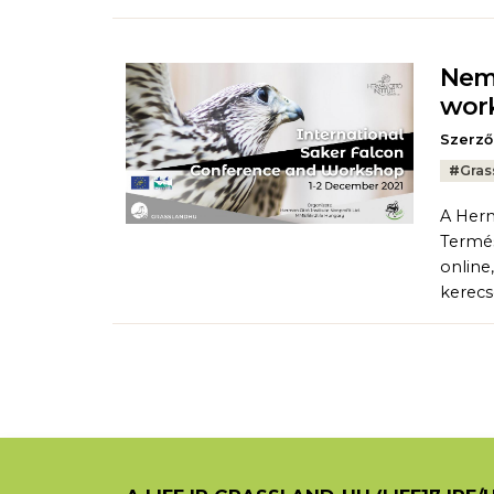
Nemz
wor
Szerző
Tags:
#
Gras
A Herm
Termés
online
kerecs