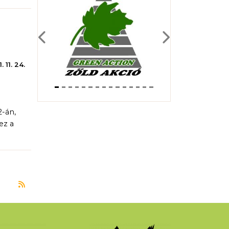
Previous
Next
. 11. 24.
-án,
ez a
Feliratkozás a következőre: kerecsensólyom