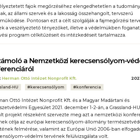
élyeztetett fajok megőrzéséhez elengedhetetlen a tudomán
ak, az állami szervek és a lakosság összehangolt, tervszerű
működése. Pontosan ezt a célt szolgálják a fajmegőrzési terv
k a veszélyeztető tényezőket, illetve a védelmükben foganat
vési program célkitűzéseit és intézkedéseit tartalmazza.
ámoló a Nemzetközi kerecsensólyom-véd
erenciáról
:
Herman Ottó Intézet Nonprofit Kft.
2021
sland-HU
#
kerecsensólyom
#
konferencia
an Ottó Intézet Nonprofit Kft. és a Magyar Madártani és
zetvédelmi Egyesület 2021. december 1-2-án, a Grassland-HU
ált projekt részeként szervezte meg azt a nemzetközi konfere
ek célja az európai kerecsensólyom-állomány természetvéd
tének felmérése, valamint az Európai Unió 2006-ban elfogad
ensólyom-védelmi tervének felülvizsgálata volt.