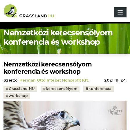
Ugrás a tartalomra
Nemzetközi kerecsensólyom
konferencia és workshop
Nemzetközi kerecsensólyom
konferencia és workshop
Szerző:
Herman Ottó Intézet Nonprofit Kft.
2021. 11. 24.
Tags:
#
Grassland-HU
#
kerecsensólyom
#
konferencia
#
workshop