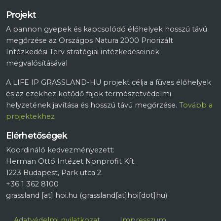
Projekt
A pannon gyepek és kapcsolódó élőhelyek hosszú távú
megőrzése az Országos Natura 2000 Priorizált
Intézkedési Terv stratégiai intézkedéseinek
megvalósításával
A LIFE IP GRASSLAND-HU projekt célja a füves élőhelyek
és az ezekhez kötődő fajok természetvédelmi
helyzetének javítása és hosszú távú megőrzése.
Tovább a
projektekhez
Elérhetőségek
Koordináló kedvezményezett:
Herman Ottó Intézet Nonprofit Kft.
1223 Budapest, Park utca 2.
+36 1 362 8100
grassland
[at]
hoi.hu
(grassland[at]hoi[dot]hu)
Lábléc
Adatvédelmi nyilatkozat
Impresszum