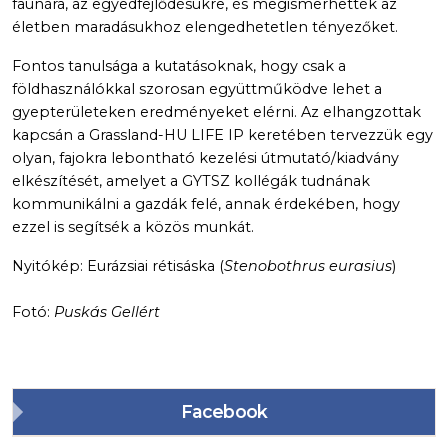
faunára, az egyedfejlődésükre, és megismerhették az
életben maradásukhoz elengedhetetlen tényezőket.
Fontos tanulsága a kutatásoknak, hogy csak a
földhasználókkal szorosan együttműködve lehet a
gyepterületeken eredményeket elérni. Az elhangzottak
kapcsán a Grassland-HU LIFE IP keretében tervezzük egy
olyan, fajokra lebontható kezelési útmutató/kiadvány
elkészítését, amelyet a GYTSZ kollégák tudnának
kommunikálni a gazdák felé, annak érdekében, hogy
ezzel is segítsék a közös munkát.
Nyitókép: Eurázsiai rétisáska (
Stenobothrus eurasius
)
Fotó:
Puskás Gellért
Facebook