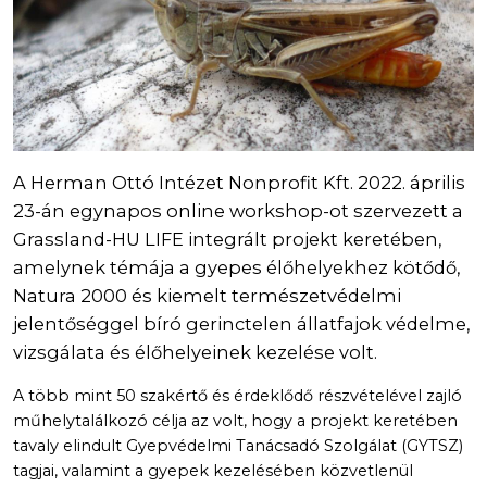
A Herman Ottó Intézet Nonprofit Kft. 2022. április
23-án egynapos online workshop-ot szervezett a
Grassland-HU LIFE integrált projekt keretében,
amelynek témája a gyepes élőhelyekhez kötődő,
Natura 2000 és kiemelt természetvédelmi
jelentőséggel bíró gerinctelen állatfajok védelme,
vizsgálata és élőhelyeinek kezelése volt.
A több mint 50 szakértő és érdeklődő részvételével zajló
műhelytalálkozó célja az volt, hogy a projekt keretében
tavaly elindult Gyepvédelmi Tanácsadó Szolgálat (GYTSZ)
tagjai, valamint a gyepek kezelésében közvetlenül