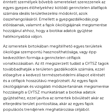
érintett személyek bővebb ismereteket szerezzenek az
egyes gyepes élőhelyekhez kötődő gerinctelen állatfajok
számára ideális területkezelési módokról, azok
összehangolásáról. Emellett a gyepgazdálkodás jogi
előírásainak, valamint a fajok ökológiájának megismerése
hozzájárul ahhoz, hogy a biotikai adatok gyűjtése
hatékonyabbá váljon.
Az ismeretek birtokában megítélhető egyes területek
ökológiai szempontú hasznosíthatósága, vagy épp
kedvezőtlen formája a gerinctelen célfajok
vonatkozásában. Az itt megszerzett tudást a GYTSZ tagok
továbbadhatják a területen gazdálkodók számára, ezzel
elősegítve a kedvező természetvédelmi állapot elérését
és a célfajok hosszútávú megőrzését. Az egyes fajok
ökológiájának és vizsgálati módszertanának megismerése
hozzásegíti a GYTSZ munkatársait a biotikai adatok
gyűjtéséhez, ezzel javítva az ismertek bővülését akár az
elterjedési terület pontosítása, akár az egyes fajok
populációs trendjének meghatározása céljából.