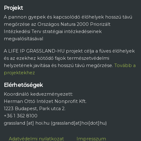
Projekt
A pannon gyepek és kapcsolódó élőhelyek hosszú távú
megőrzése az Országos Natura 2000 Priorizált
Intézkedési Terv stratégiai intézkedéseinek
megvalósításával
A LIFE IP GRASSLAND-HU projekt célja a füves élőhelyek
és az ezekhez kötődő fajok természetvédelmi
helyzetének javítása és hosszú távú megőrzése.
Tovább a
projektekhez
Elérhetőségek
Koordináló kedvezményezett:
Herman Ottó Intézet Nonprofit Kft.
1223 Budapest, Park utca 2.
+36 1 362 8100
grassland
[at]
hoi.hu
(grassland[at]hoi[dot]hu)
Lábléc
Adatvédelmi nyilatkozat
Impresszum