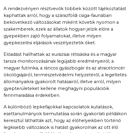
A rendezvényen résztvevők többek között tájékoztatást
kaphattak arról, hogy a szárazföldi csiga-faunában
bekövetkező változásokat miként követik nyomon a
szakemberek, ezek az állatok hogyan jelzik előre a
gyepekben zajló folyamatokat, illetve milyen
gyepkezelési eljárások veszélyeztetik őket.
Előadást hallhattak az eurázsiai rétisáska és a magyar
tarsza monitorozásának legújabb eredményeiről, a
magyar futrinka, a ráncos gyászbogár és az atracélcincér
ökológiájáról, természetvédelmi helyzetéről, a legeltetés
állományaikra gyakorolt hatásairól, illetve arról, milyen
gyepterületeket kellene meghagyni populációik
fennmaradása érdekében.
A különböző lepkefajokkal kapcsolatok kutatások,
esettanulmányok bemutatása során gyakorlati példákon
keresztül láthatták azt, hogy az élőhelyeikben történő
legkisebb változások is hatást gyakorolnak az ott élő