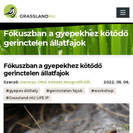
Ugrás a tartalomra
Fókuszban a gyepekhez kötődő
gerinctelen állatfajok
Fókuszban a gyepekhez kötődő
gerinctelen állatfajok
Szerző:
Herman Ottó Intézet Nonprofit Kft.
2022. 05. 06.
Tags:
#
gyepes élőhely
#
gerinctelen fajok
#
workshop
#
Grassland-HU LIFE IP