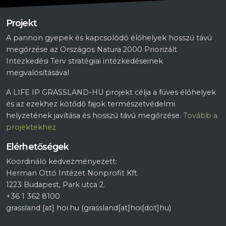
Projekt
A pannon gyepek és kapcsolódó élőhelyek hosszú távú
megőrzése az Országos Natura 2000 Priorizált
Intézkedési Terv stratégiai intézkedéseinek
megvalósításával
A LIFE IP GRASSLAND-HU projekt célja a füves élőhelyek
és az ezekhez kötődő fajok természetvédelmi
helyzetének javítása és hosszú távú megőrzése.
Tovább a
projektekhez
Elérhetőségek
Koordináló kedvezményezett:
Herman Ottó Intézet Nonprofit Kft.
1223 Budapest, Park utca 2.
+36 1 362 8100
grassland
[at]
hoi.hu
(grassland[at]hoi[dot]hu)