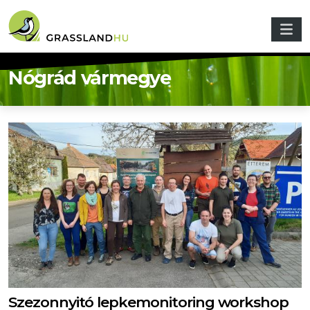
Ugrás a tartalomra
Nógrád vármegye
Szezonnyitó lepkemonitoring workshop