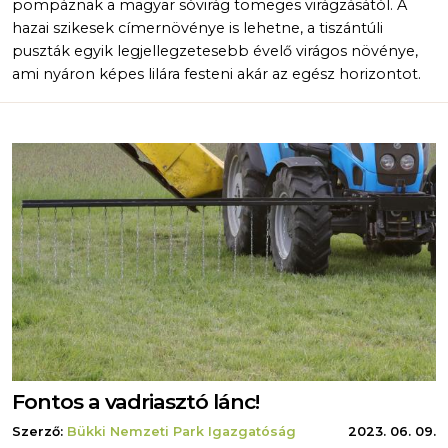
pompáznak a magyar sóvirág tömeges virágzásától. A
hazai szikesek címernövénye is lehetne, a tiszántúli
puszták egyik legjellegzetesebb évelő virágos növénye,
ami nyáron képes lilára festeni akár az egész horizontot.
Fontos a vadriasztó lánc!
Szerző:
Bükki Nemzeti Park Igazgatóság
2023. 06. 09.