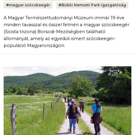
#
magyar szöcskeegér
#
Bükki Nemzeti Park Igazgatóság
A Magyar Természettudományi Múzeum immár 19 éve
minden tavasszal és ősszel felméri a magyar szöcskeegér
(Sicista trizona) Borsodi-Mezőségben található
állományát, amely az egyedüli ismert szöcskeegér-
populáció Magyarországon.