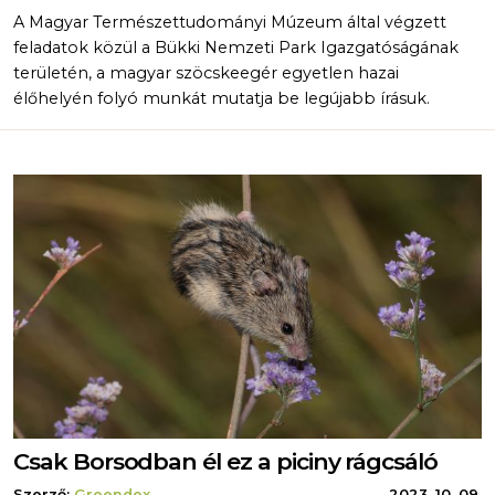
A Magyar Természettudományi Múzeum által végzett
feladatok közül a Bükki Nemzeti Park Igazgatóságának
területén, a magyar szöcskeegér egyetlen hazai
élőhelyén folyó munkát mutatja be legújabb írásuk.
Csak Borsodban él ez a piciny rágcsáló
Szerző:
Greendex
2023. 10. 09.