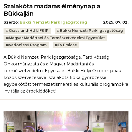
Szalakóta madaras élménynap a
Bükkalján
Szerző:
Bükki Nemzeti Park Igazgatóság
2025. 07. 02.
Tags:
#
Grassland-HU LIFE IP
#
Bükki Nemzeti Park Igazgatóság
#
Magyar Madártani és Természetvédelmi Egyesület
#
Vadonleső Program
#
Év Emlőse
A Bükki Nemzeti Park Igazgatósága, Tard Község
Önkormányzata és a Magyar Madártani és
Természetvédelmi Egyesület Bükki Helyi Csoportjának
közös szervezésével szalakóta fióka gyűrűzéssel
egybekötött természetismereti és kulturális programokra
invitálja az érdeklődőket!