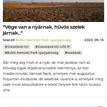
"Vége van a nyárnak, hűvös szelek
járnak..."
Szerző:
Bükki Nemzeti Park Igazgatóság
2023. 09. 13.
Tags:
#
Grassland-HU
#
Grassland-HU LIFE IP
#
Bükki Nemzeti Park Igazgatóság
#
madarak
Bár még alig múlt el a nyár, de már javában tart az
élővilág egyik leglátványosabb eseménye, az őszi
madárvonulás. Vannak fajok, amelyek már augusztus
folyamán elindultak, de akadnak olyanok is, amelyek még
csak most készülődnek a telelő helyeik felé tartó hosszú
útra.