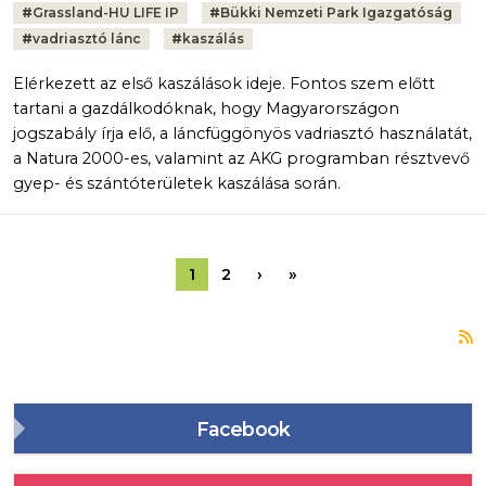
Tags:
#
Grassland-HU LIFE IP
#
Bükki Nemzeti Park Igazgatóság
#
vadriasztó lánc
#
kaszálás
Elérkezett az első kaszálások ideje. Fontos szem előtt
tartani a gazdálkodóknak, hogy Magyarországon
jogszabály írja elő, a láncfüggönyös vadriasztó használatát,
a Natura 2000-es, valamint az AKG programban résztvevő
gyep- és szántóterületek kaszálása során.
Oldalszámozás
Következő oldal
Utolsó oldal
1
2
›
»
F
Facebook