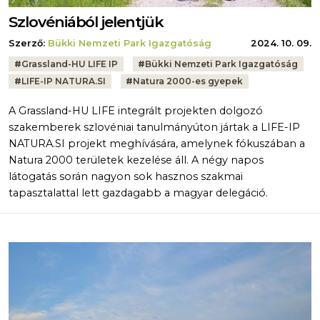
Szlovéniából jelentjük
Szerző:
Bükki Nemzeti Park Igazgatóság
2024. 10. 09.
Tags:
#
Grassland-HU LIFE IP
#
Bükki Nemzeti Park Igazgatóság
#
LIFE-IP NATURA.SI
#
Natura 2000-es gyepek
A Grassland-HU LIFE integrált projekten dolgozó
szakemberek szlovéniai tanulmányúton jártak a LIFE-IP
NATURA.SI projekt meghívására, amelynek fókuszában a
Natura 2000 területek kezelése áll. A négy napos
látogatás során nagyon sok hasznos szakmai
tapasztalattal lett gazdagabb a magyar delegáció.