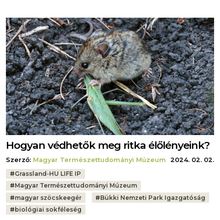
Hogyan védhetők meg ritka élőlényeink?
Szerző:
Magyar Természettudományi Múzeum
2024. 02. 02.
Tags:
#
Grassland-HU LIFE IP
#
Magyar Természettudományi Múzeum
#
magyar szöcskeegér
#
Bükki Nemzeti Park Igazgatóság
#
biológiai sokféleség