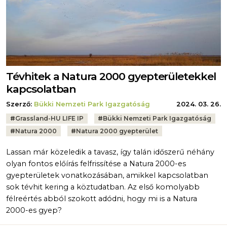
Tévhitek a Natura 2000 gyepterületekkel
kapcsolatban
Szerző:
Bükki Nemzeti Park Igazgatóság
2024. 03. 26.
Tags:
#
Grassland-HU LIFE IP
#
Bükki Nemzeti Park Igazgatóság
#
Natura 2000
#
Natura 2000 gyepterület
Lassan már közeledik a tavasz, így talán időszerű néhány
olyan fontos előírás felfrissítése a Natura 2000-es
gyepterületek vonatkozásában, amikkel kapcsolatban
sok tévhit kering a köztudatban. Az első komolyabb
félreértés abból szokott adódni, hogy mi is a Natura
2000-es gyep?