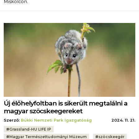
Miskolcon.
Új élőhelyfoltban is sikerült megtalálni a
magyar szöcskeegereket
Szerző:
Bükki Nemzeti Park Igazgatóság
2024. 11. 21.
Tags:
#
Grassland-HU LIFE IP
#
Magyar Természettudományi Múzeum
#
szöcskeegér