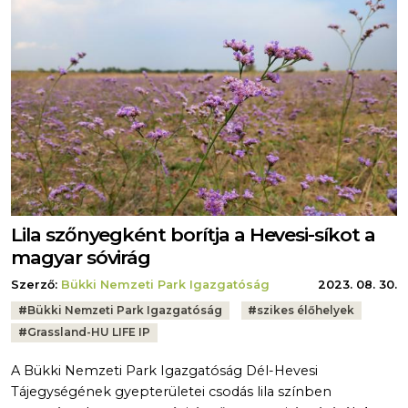
Lila szőnyegként borítja a Hevesi-síkot a
magyar sóvirág
Szerző:
Bükki Nemzeti Park Igazgatóság
2023. 08. 30.
Tags:
#
Bükki Nemzeti Park Igazgatóság
#
szikes élőhelyek
#
Grassland-HU LIFE IP
A Bükki Nemzeti Park Igazgatóság Dél-Hevesi
Tájegységének gyepterületei csodás lila színben