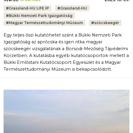
Tags:
#
Grassland-HU LIFE IP
#
Grassland-HU
#
Bükki Nemzeti Park Igazgatóság
#
Magyar Természettudományi Múzeum
#
szöcskeegér
Egy teljes őszi kutatóhetet szánt a Bükki Nemzeti Park
Igazgatóság az aprócska és igen ritka magyar
szöcskeegér vizsgálatának a Borsodi-Mezőség Tájvédelmi
Körzetben. A kutatásba egyéb kutatócsoportok mellett a
Bükki Emlőstani Kutatócsoport Egyesület és a Magyar
Természettudományi Múzeum is bekapcsolódott.