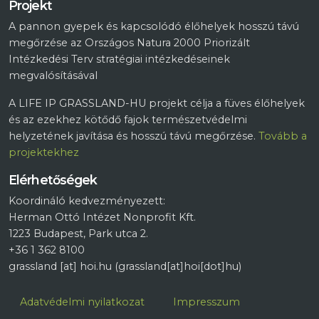
Projekt
A pannon gyepek és kapcsolódó élőhelyek hosszú távú
megőrzése az Országos Natura 2000 Priorizált
Intézkedési Terv stratégiai intézkedéseinek
megvalósításával
A LIFE IP GRASSLAND-HU projekt célja a füves élőhelyek
és az ezekhez kötődő fajok természetvédelmi
helyzetének javítása és hosszú távú megőrzése.
Tovább a
projektekhez
Elérhetőségek
Koordináló kedvezményezett:
Herman Ottó Intézet Nonprofit Kft.
1223 Budapest, Park utca 2.
+36 1 362 8100
grassland
[at]
hoi.hu
(grassland[at]hoi[dot]hu)
Lábléc
Adatvédelmi nyilatkozat
Impresszum