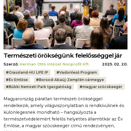
Természeti örökségünk felelősséggel jár
Szerző:
Herman Ottó Intézet Nonprofit Kft.
2025. 02. 20.
Tags:
#
Grassland-HU LIFE IP
#
Vadonleső Program
#
Év Emlőse
#
Borsod-Abaúj-Zemplén vármegye
#
Bükki Nemzeti Park Igazgatóság
#
magyar szöcskeegér
Magyarország páratlan természeti örökséggel
rendelkezik, amely világviszonylatban is rendkívülinek és
különlegesnek mondható – hangsúlyozta a
természetvédelemért felelős helyettes államtitkár az Év
Emlőse, a magyar szöcskeegér című rendezvényen,