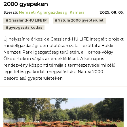
2000 gyepeken
Szerző:
Nemzeti Agrárgazdasági Kamara
2025. 08. 05.
Tags:
#
Grassland-HU LIFE IP
#
Natura 2000 gyepterület
#
gyepgazdálkodás
Új helyszínre érkezik a Grassland-HU LIFE integrált projekt
modellgazdasági bemutatósorozata – ezúttal a Bükki
Nemzeti Park Igazgatóság területén, a Horhos-völgy
Ökobirtokon várják az érdeklődőket. A kétnapos
rendezvény központi témája a természetvédelmi célú
legeltetés gyakorlati megvalósítása Natura 2000
besorolású gyepterületeken.