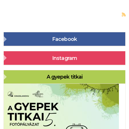
F
Facebook
Instagram
A gyepek titkai