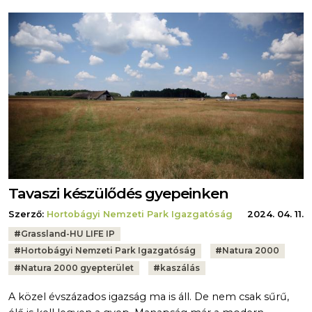
Tavaszi készülődés gyepeinken
Szerző:
Hortobágyi Nemzeti Park Igazgatóság
2024. 04. 11.
Tags:
#
Grassland-HU LIFE IP
#
Hortobágyi Nemzeti Park Igazgatóság
#
Natura 2000
#
Natura 2000 gyepterület
#
kaszálás
A közel évszázados igazság ma is áll. De nem csak sűrű,