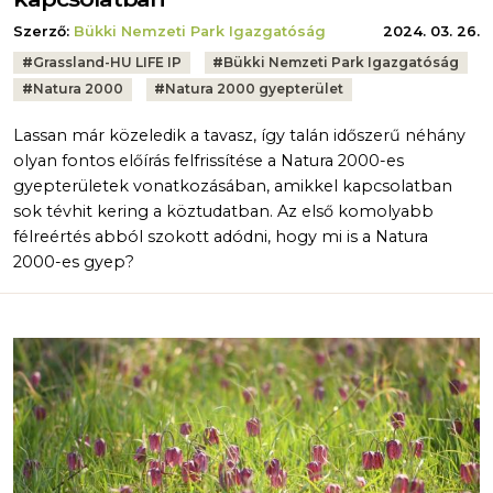
Szerző:
Bükki Nemzeti Park Igazgatóság
2024. 03. 26.
Tags:
#
Grassland-HU LIFE IP
#
Bükki Nemzeti Park Igazgatóság
#
Natura 2000
#
Natura 2000 gyepterület
Lassan már közeledik a tavasz, így talán időszerű néhány
olyan fontos előírás felfrissítése a Natura 2000-es
gyepterületek vonatkozásában, amikkel kapcsolatban
sok tévhit kering a köztudatban. Az első komolyabb
félreértés abból szokott adódni, hogy mi is a Natura
2000-es gyep?