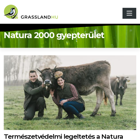
Ugrás a tartalomra
Natura 2000 gyepterület
Természetvédelmi legeltetés a Natura