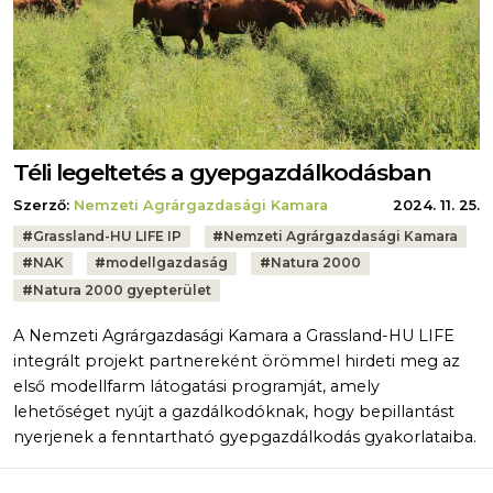
Téli legeltetés a gyepgazdálkodásban
Szerző:
Nemzeti Agrárgazdasági Kamara
2024. 11. 25.
Tags:
#
Grassland-HU LIFE IP
#
Nemzeti Agrárgazdasági Kamara
#
NAK
#
modellgazdaság
#
Natura 2000
#
Natura 2000 gyepterület
A Nemzeti Agrárgazdasági Kamara a Grassland-HU LIFE
integrált projekt partnereként örömmel hirdeti meg az
első modellfarm látogatási programját, amely
lehetőséget nyújt a gazdálkodóknak, hogy bepillantást
nyerjenek a fenntartható gyepgazdálkodás gyakorlataiba.