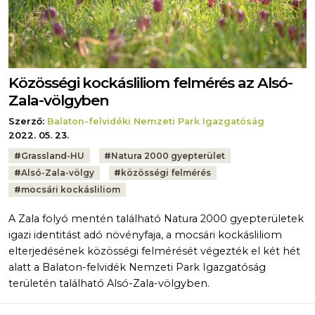
Közösségi kockásliliom felmérés az Alsó-
Zala-völgyben
Szerző:
Balaton-felvidéki Nemzeti Park Igazgatóság
2022. 05. 23.
Tags:
#
Grassland-HU
#
Natura 2000 gyepterület
#
Alsó-Zala-völgy
#
közösségi felmérés
#
mocsári kockásliliom
A Zala folyó mentén található Natura 2000 gyepterületek
igazi identitást adó növényfaja, a mocsári kockásliliom
elterjedésének közösségi felmérését végezték el két hét
alatt a Balaton-felvidék Nemzeti Park Igazgatóság
területén található Alsó-Zala-völgyben.