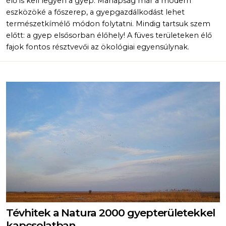
élő is kell legyen a gyep. Manapság már a modern
eszközöké a főszerep, a gyepgazdálkodást lehet
természetkímélő módon folytatni. Mindig tartsuk szem
előtt: a gyep elsősorban élőhely! A füves területeken élő
fajok fontos résztvevői az ökológiai egyensúlynak.
Tévhitek a Natura 2000 gyepterületekkel
kapcsolatban