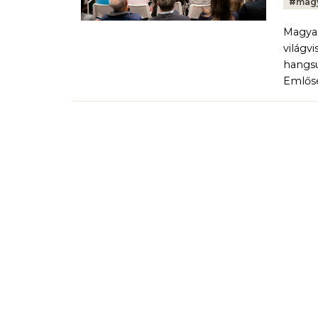
#
magy
Magyar
világv
hangsú
Emlőse