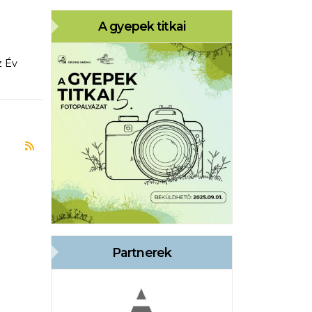
A gyepek titkai
z Év
Feliratkozás a következőre: Borsod-Abaúj-Zemplén
Partnerek