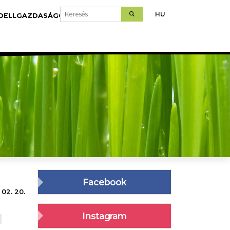
Keresés
HU
DELLGAZDASÁGOK
LETÖLTÉS
Facebook
 02. 20.
Instagram