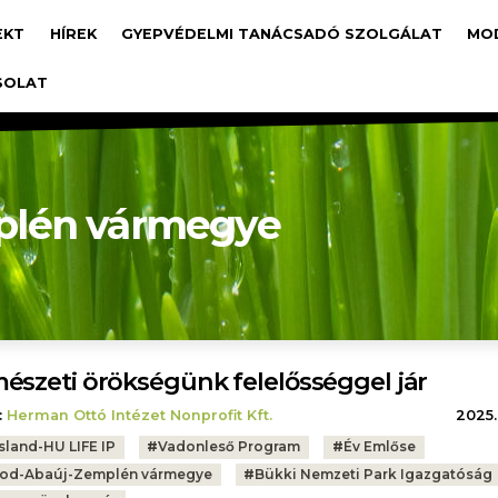
avigáció
EKT
HÍREK
GYEPVÉDELMI TANÁCSADÓ SZOLGÁLAT
MO
SOLAT
plén vármegye
észeti örökségünk felelősséggel jár
:
Herman Ottó Intézet Nonprofit Kft.
2025.
sland-HU LIFE IP
#
Vadonleső Program
#
Év Emlőse
od-Abaúj-Zemplén vármegye
#
Bükki Nemzeti Park Igazgatóság