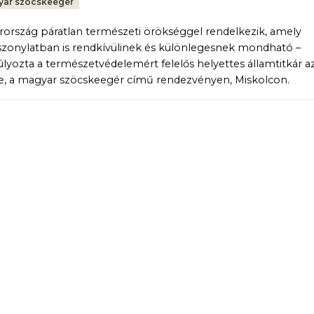
ar szöcskeegér
ország páratlan természeti örökséggel rendelkezik, amely
iszonylatban is rendkívülinek és különlegesnek mondható –
lyozta a természetvédelemért felelős helyettes államtitkár a
, a magyar szöcskeegér című rendezvényen, Miskolcon.