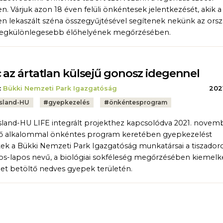
en. Várjuk azon 18 éven felüli önkéntesek jelentkezését, akik a
en lekaszált széna összegyűjtésével segítenek nekünk az ors
legkülönlegesebb élőhelyének megőrzésében.
 az ártatlan külsejű gonosz idegennel
:
Bükki Nemzeti Park Igazgatóság
2021
sland-HU
#
gyepkezelés
#
önkéntesprogram
sland-HU LIFE integrált projekthez kapcsolódva 2021. novemb
ső alkalommal önkéntes program keretében gyepkezelést
ek a Bükki Nemzeti Park Igazgatóság munkatársai a tiszado
s-lapos nevű, a biológiai sokféleség megőrzésében kiemel
et betöltő nedves gyepek területén.