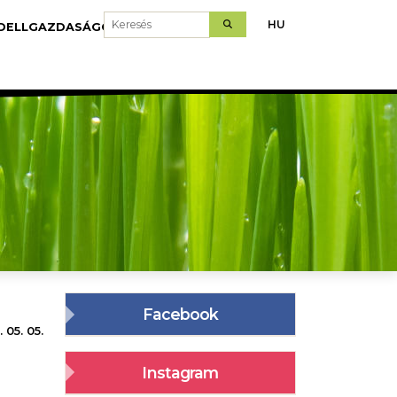
Keresés
HU
DELLGAZDASÁGOK
LETÖLTÉS
Facebook
 05. 05.
Instagram