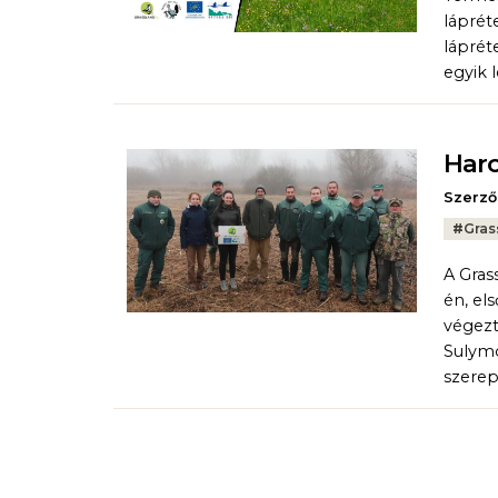
láprét
láprét
egyik 
Harc
Szerző
Tags:
#
Gras
A Gras
én, el
végezt
Sulymo
szerep