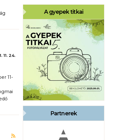
A gyepek titkai
zág
. 11. 24.
er 11-
rogmai
kedő
Partnerek
Feliratkozás a következőre: önkéntesprogram