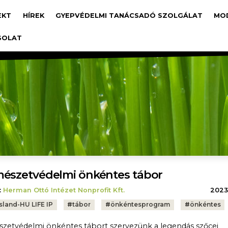
avigáció
EKT
HÍREK
GYEPVÉDELMI TANÁCSADÓ SZOLGÁLAT
MO
SOLAT
észetvédelmi önkéntes tábor
:
Herman Ottó Intézet Nonprofit Kft.
2023.
sland-HU LIFE IP
#
tábor
#
önkéntesprogram
#
önkéntes
zetvédelmi önkéntes tábort szervezünk a legendás szőcei