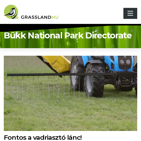
Ugrás a tartalomra
Bükk National Park Directorate
Fontos a vadriasztó lánc!