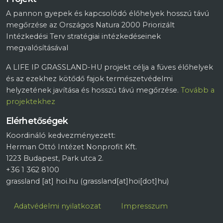
A pannon gyepek és kapcsolódó élőhelyek hosszú távú
megőrzése az Országos Natura 2000 Priorizált
Intézkedési Terv stratégiai intézkedéseinek
megvalósításával
A LIFE IP GRASSLAND-HU projekt célja a füves élőhelyek
és az ezekhez kötődő fajok természetvédelmi
helyzetének javítása és hosszú távú megőrzése.
Tovább a
projektekhez
Elérhetőségek
Koordináló kedvezményezett:
Herman Ottó Intézet Nonprofit Kft.
1223 Budapest, Park utca 2.
+36 1 362 8100
grassland
[at]
hoi.hu
(grassland[at]hoi[dot]hu)
Lábléc
Adatvédelmi nyilatkozat
Impresszum