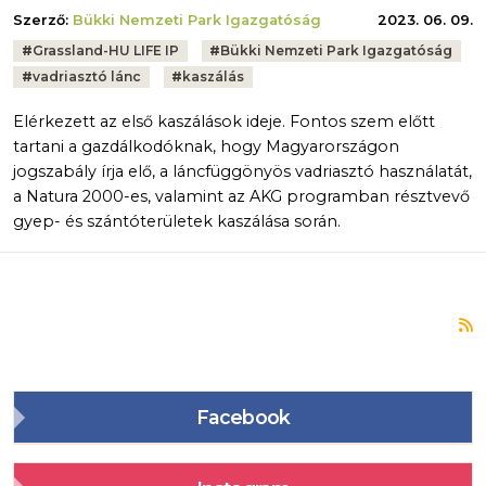
Szerző:
Bükki Nemzeti Park Igazgatóság
2023. 06. 09.
Tags:
#
Grassland-HU LIFE IP
#
Bükki Nemzeti Park Igazgatóság
#
vadriasztó lánc
#
kaszálás
Elérkezett az első kaszálások ideje. Fontos szem előtt
tartani a gazdálkodóknak, hogy Magyarországon
jogszabály írja elő, a láncfüggönyös vadriasztó használatát,
a Natura 2000-es, valamint az AKG programban résztvevő
gyep- és szántóterületek kaszálása során.
F
Facebook